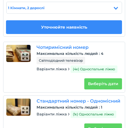
домашня тварина
1 Кімнати, 2 дорослі
Домашні тварини дозволені
куріння
кімнати для некурців
Уточнюйте наявність
дітей
Плата за дітей віком до 2 не стягується
Чотиримісний номер
Кожна кімната безкоштовна для 1 дітей віком до 13
Максимальна кількість людей
:
4
років
Кожна кімната безкоштовна для 2 дітей віком до 13
Світлодіодний телевізор
років
Варіанти ліжка
(4x) Односпальне ліжко
Виберіть дати
Стандартний номер - Одномісний
Максимальна кількість людей
:
1
Варіанти ліжка
(1x) Односпальне ліжко