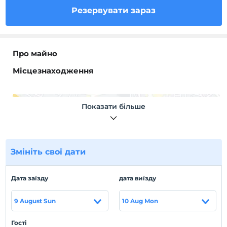
Резервувати зараз
Про майно
Місцезнаходження
Показати більше
Показати на
карті
Змініть свої дати
Правила готелю
Дата заїзду
дата виїзду
перевірь
En erken saat 10:00 ve sonrası
9 August Sun
10 Aug Mon
Перевірити
Останній 12:00 і раніше
Гості