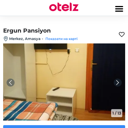
Ergun Pansiyon
Merkez, Amasya
-
Показати на карті
1
/
13