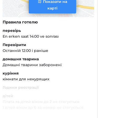
Показати на
карті
Правила готелю
перевірь
En erken saat 14:00 ve sonrası
Перевірити
Останній 12:00 і раніше
домашня тварина
Домашні тварини заборонені
куріння
кімнати для некурящих
Години реєстрації
дітей
Плата за дітей віком до 2 не стягується
1 дітей віком до 6 за номер не стягується