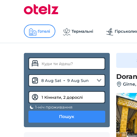
Готелі
Термальні
Гірськоли
Doran
-
8 Aug Sat
9 Aug Sun
Girne,
1-ніч проживання
Пошук