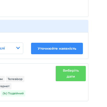
слі
Уточнюйте наявність
Виберіть
дати
ом
Телевізор
тернет
(1x) Подвійний