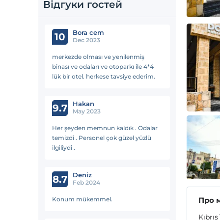
Відгуки гостей
Bora cem
10
Dec 2023
merkezde olması ve yenilenmiş
binası ve odaları ve otoparkı ile 4*4
lük bir otel. herkese tavsiye ederim.
Hakan
9.7
May 2023
Her şeyden memnun kaldık . Odalar
temizdi . Personel çok güzel yüzlü
ilgiliydi .
Deni̇z
8.7
Feb 2024
Konum mükemmel.
Про 
Kıbrıs