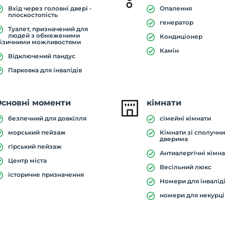
Вхід через головні двері -
Опалення
плоскостопість
генератор
Туалет, призначений для
людей з обмеженими
Кондиціонер
ізичними можливостями
Камін
Відключений пандус
Парковка для інвалідів
Основні моменти
кімнати
безпечний для довкілля
сімейні кімнати
морський пейзаж
Кімнати зі сполучн
дверима
гірський пейзаж
Антиалергічні кімн
Центр міста
Весільний люкс
історичне призначення
Номери для інвалід
номери для некурці