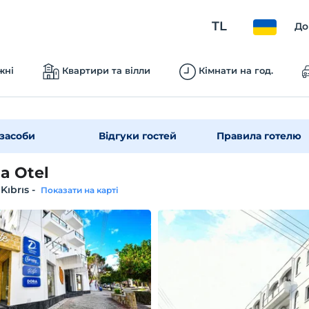
TL
До
жні
Квартири та вілли
Кімнати на год.
засоби
Відгуки гостей
Правила готелю
a Otel
 Kıbrıs
-
Показати на карті