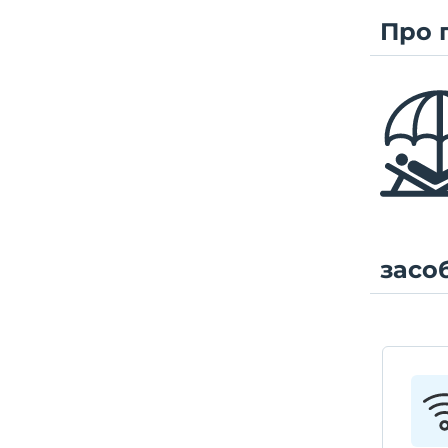
Про 
засо