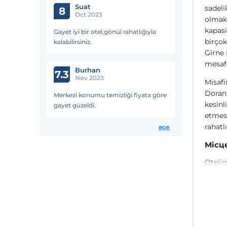
Suat
sadeli
8
Oct 2023
olmak 
kapasi
Gayet iyi bir otel,gönül rahatlığıyla
birçok
kalabilirsiniz.
Girne 
mesafe
Burhan
7.3
Nov 2023
Misafi
Dorana
Merkezi konumu temizliği fiyata göre
kesinl
gayet güzeldi.
etmesi
rahatl
все
Місц
Otelim