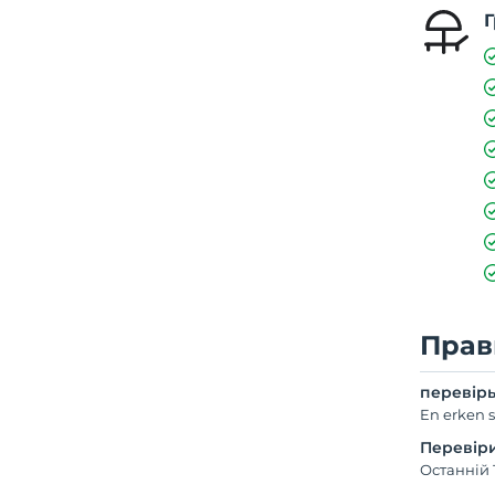
Г
Прав
перевір
En erken s
Перевір
Останній 