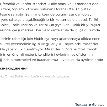
k, ferahlık ve konfor standart. 3 aile odası ve 27 standart oda
üzere, toplam 30 odası bulunan Dorana Otel, 69 yatak
tesine sahiptir. Şehir merkezinde bulunmasından dolayı,
 yere rahatça ulaşabileceğiniz bir konumda olan otel; Tarihi
Kalesi, Tarihi Marina ve Tarihi Çarşı'ya 5 dakikalık bir yürüyüş
sinde; çarşı merkezi, bar ve lokantalar ile de iç içe durumda.
rlerinin rahatlığı için hiçbir ayrıntıyı atlamamaya dikkat eden
 Otel personelinin ilgisi ve güler yüzü sayesinde, misafirler
ikle yabancılık hissetmiyor. Misafirlerin Dorana Otel'i tercih
nin en önemli nedeni; kendilerini evlerinin ve ofislerinin
ığında hissetmeleri ve buradan mutlu ve huzurlu ayrılmalarıdır.
езнаходження
iz Girne Şehir Merkez'inde yer almaktadır.
Показати більше