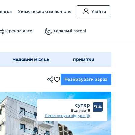
відка
Укажіть свою власність
Увійти
Оренда авто
Халяльні готелі
медовий місяць
примітки
Резервувати зараз
супер
9.4
Відгуків: 11
Переглянути відгуки (6)