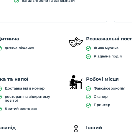
Загальні зони та всі кімнати
Дитинча
Розважальні пос
дитяче ліжечко
Жива музика
Різдвяна подія
жа та напої
Робочі місця
Доставка їжі в номер
Факс/ксерокопія
ресторан на відкритому
Сканер
повітрі
Принтер
Критий ресторан
нвалід
Інший