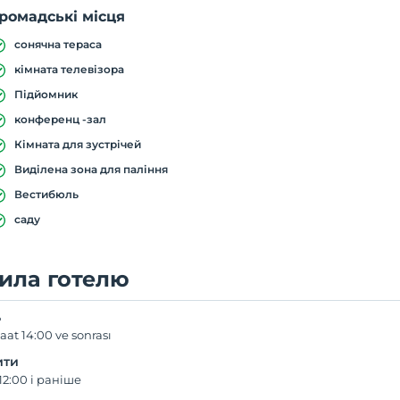
ромадські місця
сонячна тераса
кімната телевізора
Підйомник
конференц -зал
Кімната для зустрічей
Виділена зона для паління
Вестибюль
саду
ила готелю
ь
aat 14:00 ve sonrası
ити
12:00 і раніше