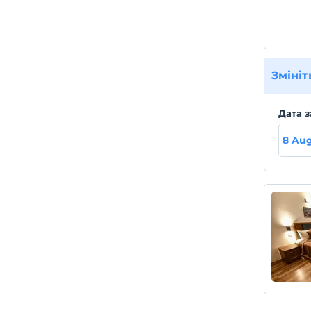
Змініт
Дата з
8 Aug