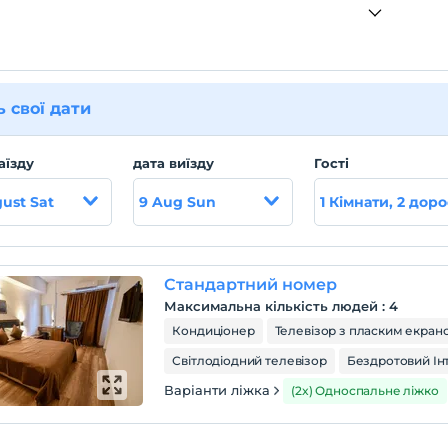
ь свої дати
аїзду
дата виїзду
Гості
ust Sat
9 Aug Sun
1 Кімнати, 2 доро
Стандартний номер
Максимальна кількість людей
:
4
Кондиціонер
Телевізор з пласким екран
Світлодіодний телевізор
Бездротовий Ін
Варіанти ліжка
(2x) Односпальне ліжко