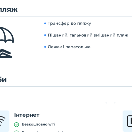
пляж
Трансфер до пляжу
Піщаний, гальковий змішаний пляж
Лежак і парасолька
би
Інтернет
Безкоштовно wifi