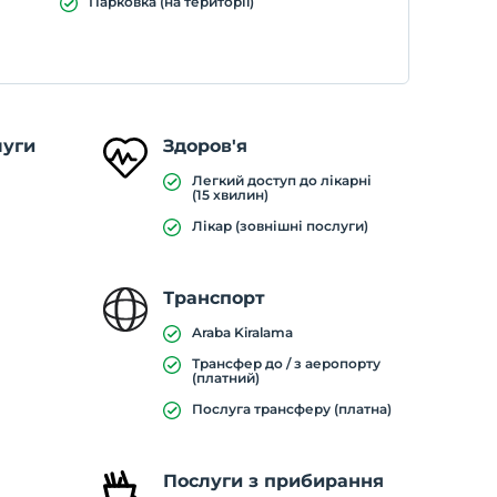
Парковка (на території)
луги
Здоров'я
Легкий доступ до лікарні
(15 хвилин)
Лікар (зовнішні послуги)
Транспорт
Araba Kiralama
Трансфер до / з аеропорту
(платний)
Послуга трансферу (платна)
Послуги з прибирання