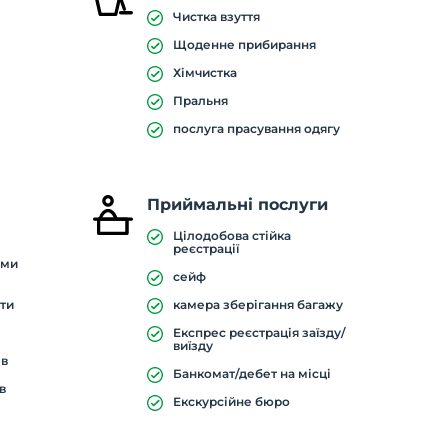
Чистка взуття
Щоденне прибирання
Хімчистка
Пральня
послуга прасування одягу
Приймальні послуги
Цілодобова стійка
реєстрації
ими
сейф
ати
камера зберігання багажу
Експрес реєстрація заїзду/
виїзду
ів
Банкомат/дебет на місці
в
Екскурсійне бюро