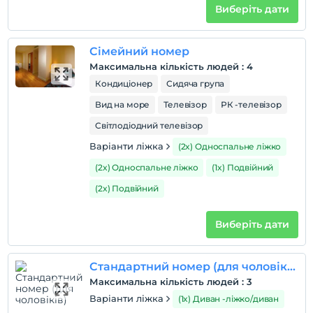
Виберіть дати
Правила готелю
Сімейний номер
перевірь
Максимальна кількість людей
:
4
En erken saat 14:00 ve sonrası
Кондиціонер
Сидяча група
Перевірити
Вид на море
Телевізор
РК -телевізор
Останній 12:00 і раніше
Світлодіодний телевізор
домашня тварина
Домашні тварини заборонені
Варіанти ліжка
(2x) Односпальне ліжко
куріння
(2x) Односпальне ліжко
(1x) Подвійний
кімнати для некурців
(2x) Подвійний
Години реєстрації
Виберіть дати
дітей
Плата за дітей віком до 1 не стягується
1 дітей віком до 12 за номер не стягується
Стандартний номер (для чоловіків)
Максимальна кількість людей
:
3
Варіанти ліжка
(1x) Диван -ліжко/диван