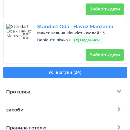
Виберіть дати
Standart Oda - Havuz Manzaralı
Максимальна кількість людей
:
3
Варіанти ліжка
(1x) Подвійний
Виберіть дати
Усі відгуки (24)
Про пляж
засоби
до пляжу
Приватний пляж
Правила готелю