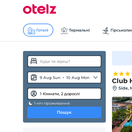
Готелі
Термальні
Гірськоли
-
9 Aug Sun
10 Aug Mon
Club 
Side, 
1-ніч проживання
Пошук