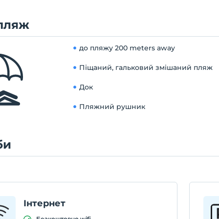
пляж
до пляжу
200 meters away
Піщаний, гальковий змішаний пляж
Док
Пляжний рушник
би
Інтернет
Безкоштовно wifi