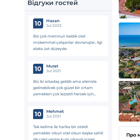
Відгуки гостей
Hasan
10
Jul 2023
Biz çok memnun kaldık otel
mükemmel çalışanlar davranışlar, ilgi
alaka üst düzeyde.
Murat
10
Jul 2021
Biz iki arkadaş geldik ama ailenizle
gelinebilcek çok güzel bir ortam
yemekleri çok lezzetli hersek için
teşekkür ederiz.
Mehmet
10
Jul 2021
Tek kelime ile harika bir oteldi
yemekler olsun otel olsun keşke sahili
Про 
de çakıl yerine kum olsaydı süper