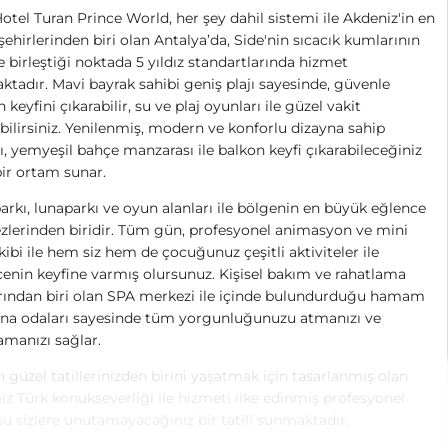
otel Turan Prince World, her şey dahil sistemi ile Akdeniz'in en
şehirlerinden biri olan Antalya’da, Side'nin sıcacık kumlarının
e birleştiği noktada 5 yıldız standartlarında hizmet
tadır. Mavi bayrak sahibi geniş plajı sayesinde, güvenle
 keyfini çıkarabilir, su ve plaj oyunları ile güzel vakit
bilirsiniz. Yenilenmiş, modern ve konforlu dizayna sahip
ı, yemyeşil bahçe manzarası ile balkon keyfi çıkarabileceğiniz
bir ortam sunar.
rkı, lunaparkı ve oyun alanları ile bölgenin en büyük eğlence
lerinden biridir. Tüm gün, profesyonel animasyon ve mini
kibi ile hem siz hem de çocuğunuz çeşitli aktiviteler ile
enin keyfine varmış olursunuz. Kişisel bakım ve rahatlama
rından biri olan SPA merkezi ile içinde bulundurduğu hamam
una odaları sayesinde tüm yorgunluğunuzu atmanızı ve
amanızı sağlar.
n güzel tatillerinizden birini yaşatmak için tasarlanmış olan
iz Türk konukseverliği ile hizmeti ilke edinmiş profesyonel
u sizlere unutamayacağınız bir tatili sunmaktadır.