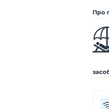
Про 
засо