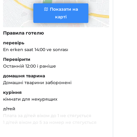
Показати на
карті
Правила готелю
перевірь
En erken saat 14:00 ve sonrası
Перевірити
Останній 12:00 і раніше
домашня тварина
Домашні тварини заборонені
куріння
кімнати для некурящих
дітей
Плата за дітей віком до 1 не стягується
1 дітей віком до 5 за номер не стягується