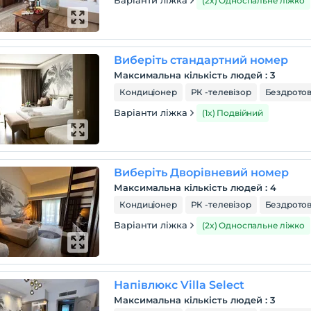
Варіанти ліжка
(2x) Односпальне ліжко
Виберіть стандартний номер
Максимальна кількість людей
:
3
Кондиціонер
РК -телевізор
Бездротов
Варіанти ліжка
(1x) Подвійний
Виберіть Дворівневий номер
Максимальна кількість людей
:
4
Кондиціонер
РК -телевізор
Бездротов
Варіанти ліжка
(2x) Односпальне ліжко
Напівлюкс Villa Select
Максимальна кількість людей
:
3