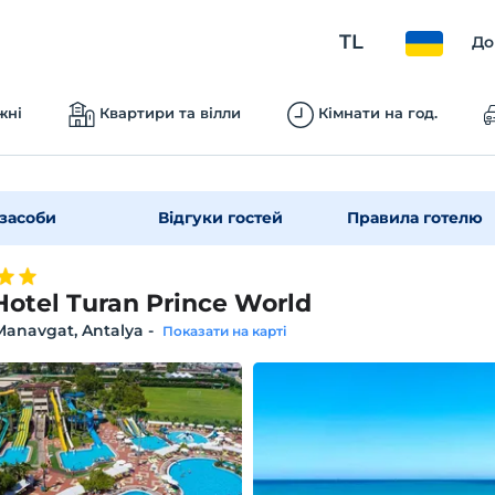
TL
До
жні
Квартири та вілли
Кімнати на год.
засоби
Відгуки гостей
Правила готелю
Hotel Turan Prince World
Manavgat, Antalya
-
Показати на карті