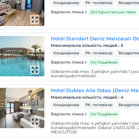
Кондиціонер
РК -телевізор
Бездротов
Варіанти ліжка
(2x) Односпальне ліжко
Hotel Standart Deniz Manzaralı O
Максимальна кількість людей
:
3
Кондиціонер
РК -телевізор
Бездротов
Варіанти ліжка
(1x) Подвійний
Odalarımızda max. 3 yetişkin yanında 1 çocuk
konaklayabilmektedir.
Hotel Dublex Aile Odası (Deniz Ma
Максимальна кількість людей
:
4
Кондиціонер
РК -телевізор
Бездротов
Варіанти ліжка
(1x) Подвійний
Odalarımızda max. 4 yetişkin yanında 1 çocuk
konaklayabilmektedir. Odalar 2 KATLIDIR 
MEVCUTTUR.