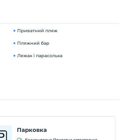
Приватний пляж
Пляжний бар
Лежак і парасолька
Парковка
Безкоштовно Приватна автостоянка