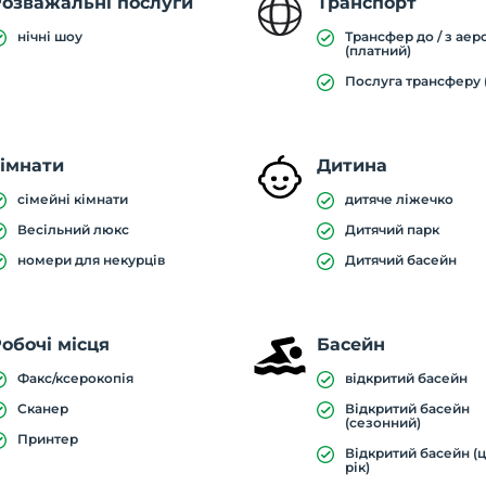
озважальні послуги
Транспорт
нічні шоу
Трансфер до / з аер
(платний)
Послуга трансферу 
імнати
Дитина
сімейні кімнати
дитяче ліжечко
Весільний люкс
Дитячий парк
номери для некурців
Дитячий басейн
обочі місця
Басейн
Факс/ксерокопія
відкритий басейн
Сканер
Відкритий басейн
(сезонний)
Принтер
Відкритий басейн (
рік)