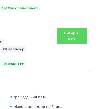
(3x) Односпальне ліжко
Виберіть
дати
ре
РК -телевізор
(1x) Подвійний
громадський пляж
мілководне море на березі