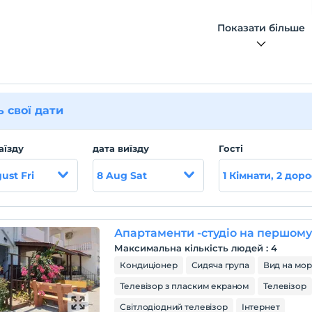
Показати більше
ь свої дати
аїзду
дата виїзду
Гості
ust Fri
8 Aug Sat
1 Кімнати, 2 доро
Апартаменти -студіо на першому
Максимальна кількість людей
:
4
Кондиціонер
Сидяча група
Вид на мо
Телевізор з пласким екраном
Телевізор
Світлодіодний телевізор
Інтернет