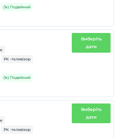
(1x) Подвійний
Виберіть
дати
ре
РК -телевізор
(1x) Подвійний
Виберіть
дати
ре
РК -телевізор