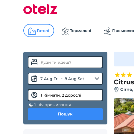
Готелі
Термальні
Гірськоли
-
7 Aug Fri
8 Aug Sat
Citru
Girne,
1-ніч проживання
Пошук