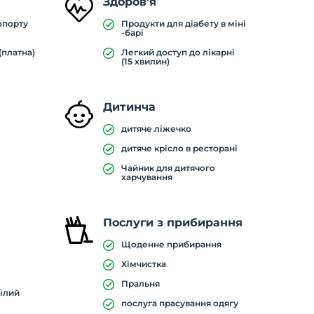
Здоров'я
опорту
Продукти для діабету в міні
-барі
(платна)
Легкий доступ до лікарні
(15 хвилин)
Дитинча
дитяче ліжечко
дитяче крісло в ресторані
Чайник для дитячого
харчування
Послуги з прибирання
Щоденне прибирання
Хімчистка
Пральня
цілий
послуга прасування одягу