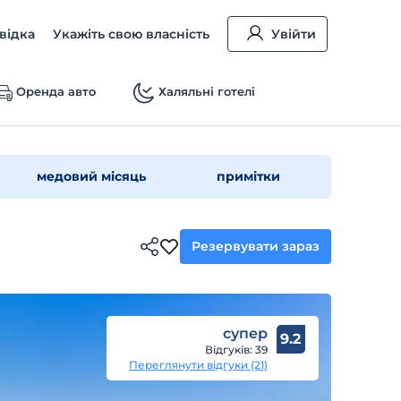
відка
Укажіть свою власність
Увійти
Оренда авто
Халяльні готелі
медовий місяць
примітки
Резервувати зараз
супер
9.2
Відгуків: 39
Переглянути відгуки (21)