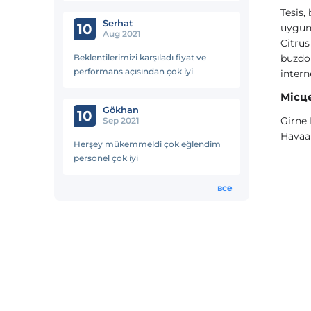
Tesis,
Serhat
10
uygun
Aug 2021
Citrus
Beklentilerimizi karşıladı fiyat ve
buzdol
performans açısından çok iyi
intern
Місц
Gökhan
10
Girne 
Sep 2021
Havaa
Herşey mükemmeldi çok eğlendim
personel çok iyi
все