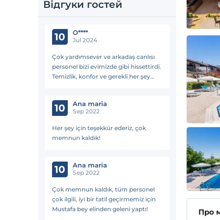
Відгуки гостей
O****
10
Jul 2024
Çok yardımsever ve arkadaş canlısı
personel bizi evimizde gibi hissettirdi.
Temizlik, konfor ve gerekli her şey
odalarda mevcut. Havuz gayet
büyük ve temizdi, Tam bir Fiyat /
Ana maria
Performans seçimi...
10
Sep 2022
Her şey için teşekkür ederiz, çok
memnun kaldık!
Ana maria
10
Sep 2022
Çok memnun kaldık, tüm personel
çok ilgili, iyi bir tatil geçirmemiz için
Mustafa bey elinden geleni yaptı!
Про 