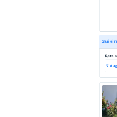
Змініт
Дата з
7 Aug