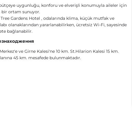
 bütçeye uygunluğu, konforu ve elverişli konumuyla aileler için
 bir ortam sunuyor.
 Tree Gardens Hotel , odalarında klima, küçük mutfak ve
abı olanaklarından yararlanabilirken, ücretsiz Wi-Fi, sayesinde
ete bağlanabilir.
езнаходження
Merkez'e ve Girne Kalesi'ne 10 km. St.Hilarion Kalesi 15 km.
lanına 45 km. mesafede bulunmaktadır.