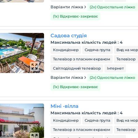
Варіанти ліжка
(2x) Односпальне ліжко
(1x) Відкриває-закриває
Садова студія
Максимальна кількість людей
:
4
Кондиціонер
Сидяча група
Вид на мо
Телевізор з пласким екраном
Телевізор
Світлодіодний телевізор
Інтернет
Варіанти ліжка
(2x) Односпальне ліжко
(1x) Відкриває-закриває
Міні -вілла
Максимальна кількість людей
:
4
Кондиціонер
Сидяча група
Вид на мо
Телевізор з пласким екраном
Телевізор