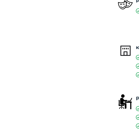
Р
к
Р