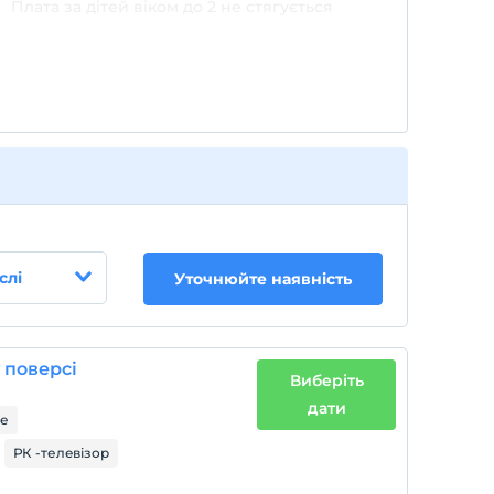
Плата за дітей віком до 2 не стягується
1 дітей віком до 5 за номер не стягується
слі
Уточнюйте наявність
 поверсі
Виберіть
дати
ре
РК -телевізор