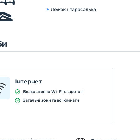
Лежак і парасолька
би
Інтернет
Безкоштовно Wi -Fi та дротові
Загальні зони та всі кімнати