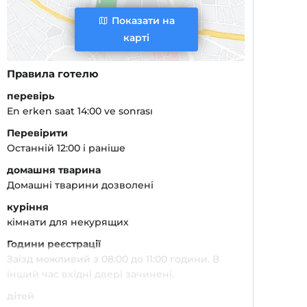
Показати на
карті
Правила готелю
перевірь
En erken saat 14:00 ve sonrası
Перевірити
Останній 12:00 і раніше
домашня тварина
Домашні тварини дозволені
куріння
кімнати для некурящих
Години реєстрації
Заїзд можливий з 08:00 до 11:00 години. В
інший час вхідні двері зачинені.
дітей