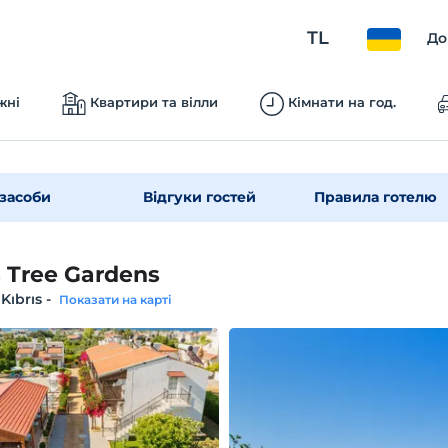
TL
До
жні
Квартири та вілли
Кімнати на год.
засоби
Відгуки гостей
Правила готелю
s Tree Gardens
 Kıbrıs
-
Показати на карті