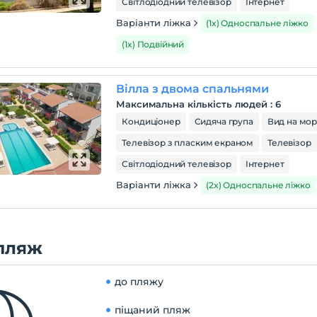
Світлодіодний телевізор
Інтернет
Варіанти ліжка
(1x) Односпальне ліжко
(1x) Подвійний
Вілла з двома спальнями
Максимальна кількість людей
:
6
Кондиціонер
Сидяча група
Вид на мо
Телевізор з пласким екраном
Телевізор
Світлодіодний телевізор
Інтернет
Варіанти ліжка
(2x) Односпальне ліжко
пляж
до пляжу
піщаний пляж