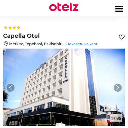
Capella Otel
Merkez, Tepebaşi, Eskişehir
-
Показати на карті
1
/
85