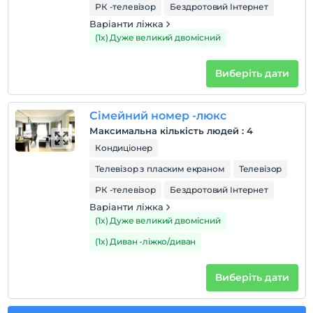
РК -телевізор
Бездротовий Інтернет
Варіанти ліжка
(1x) Дуже великий двомісний
Виберіть дати
Сімейний номер -люкс
Максимальна кількість людей
:
4
Кондиціонер
Телевізор з пласким екраном
Телевізор
РК -телевізор
Бездротовий Інтернет
Варіанти ліжка
(1x) Дуже великий двомісний
(1x) Диван -ліжко/диван
Виберіть дати