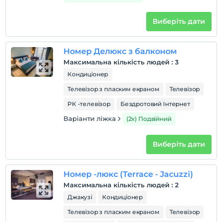
Виберіть дати
Правила готелю
перевірь
En erken saat 14:00 ve sonrası
Номер Делюкс з балконом
Максимальна кількість людей
:
3
Перевірити
Кондиціонер
Останній 12:00 і раніше
Телевізор з пласким екраном
Телевізор
домашня тварина
Домашні тварини заборонені
РК -телевізор
Бездротовий Інтернет
куріння
Варіанти ліжка
(2x) Подвійний
кімнати для некурців
Виберіть дати
дітей
Плата за дітей віком до 2 не стягується
1 дітей віком до 5 за номер не стягується
Номер -люкс (Terrace - Jacuzzi)
Максимальна кількість людей
:
2
Джакузі
Кондиціонер
Телевізор з пласким екраном
Телевізор