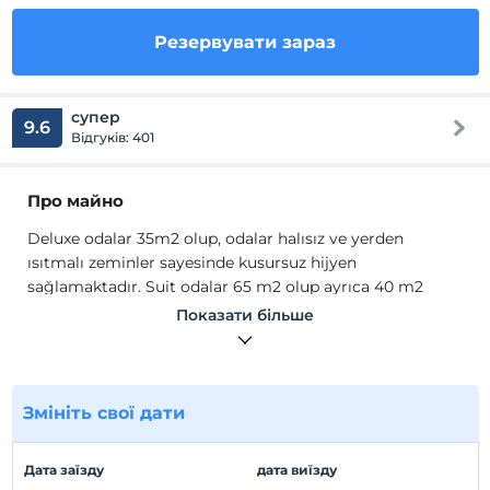
Резервувати зараз
супер
9.6
Відгуків: 401
Про майно
Deluxe odalar 35m2 olup, odalar halısız ve yerden
ısıtmalı zeminler sayesinde kusursuz hijyen
sağlamaktadır. Suit odalar 65 m2 olup ayrıca 40 m2
terasa sahiptir. Her odada çay-kahve, 2 adet 0,5 su ikramı
Показати більше
ve kettle bulunmaktadır. Tüm odalar için çamaşırhane
hizmeti mevcuttur.
Deluxe odalar 35m2 olup, odalar halısız ve yerden
ısıtmalı zeminler sayesinde kusursuz hijyen
Змініть свої дати
sağlamaktadır. Suit odalar 65 m2 olup ayrıca 40 m2
terasa sahiptir. Her odada çay-kahve, 2 adet 0,5 su ikramı
Дата заїзду
дата виїзду
ve kettle bulunmaktadır. Tüm odalar için çamaşırhane