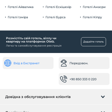
дітей
Дітям віком до 17 років заборонено перебувати в цьому
Безкоштовно Громадська автостоянка
Готелі Айвалика
Готелі Ескішехір
Готелі Амасри
закладі.
Паркінг (за межами закладу)
Готелі Ізміра
Готелі Бурса
Готелі Кіпру
Розмістіть свій готель, віллу чи
Дитина
квартиру на платформах Otelz.
Додайте готель
Легка та самообслуговування реєстрація
Дитячий басейн
Дитинча
дитяче крісло в ресторані
Вхід в Екстранет
Передзвон.
Послуги з прибирання
+90 850 333 0 220
Щоденне прибирання
Транспорт
Трансфер до / з аеропорту (платний)
Довідка з обслуговування клієнтів
Здоров'я
Керуйте бронюванням