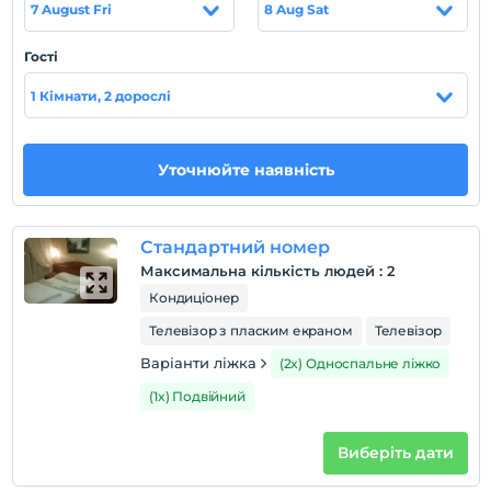
Otelde bir lobi bar ve günün her saati hizmet verilen bir
7 August Fri
8 Aug Sat
havuz bar bulunmaktadır.
Гості
Місцезнаходження
1 Кімнати, 2 дорослі
Beyaz Melek Hotel, havalimanına 15 km mesafededir ve
su parkından 3 km uzaklıkta konumlanmaktadır.
пляж
Уточнюйте наявність
Denize 50 metre mesafede yer alan tesisin kendine ait
özel plajı yoktur. Ücretsiz halk plajı bulunmaktadır .
Стандартний номер
Максимальна кількість людей
:
2
Кондиціонер
Показати на
карті
Телевізор з пласким екраном
Телевізор
Варіанти ліжка
(2x) Односпальне ліжко
Правила готелю
(1x) Подвійний
перевірь
En erken saat 14:00 ve sonrası
Виберіть дати
Перевірити