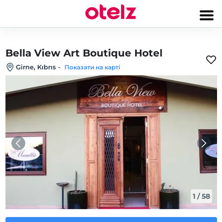
Bella View Art Boutique Hotel
Girne, Kıbrıs
-
Показати на карті
1
/
58