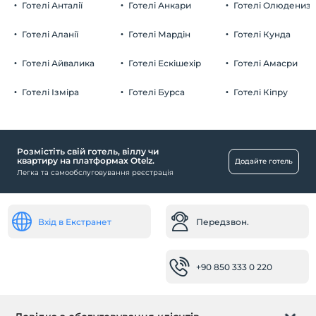
дітей
Готелі Анталії
Готелі Анкари
Готелі Олюдениз
Дітям віком до 10 років заборонено перебувати в цьому
Безкоштовно Приватна автостоянка
закладі.
Готелі Аланії
Готелі Мардін
Готелі Кунда
Парковка (на території)
Готелі Айвалика
Готелі Ескішехір
Готелі Амасри
Готелі Ізміра
Готелі Бурса
Готелі Кіпру
Басейн
відкритий басейн
Розмістіть свій готель, віллу чи
Громадські місця
квартиру на платформах Otelz.
Додайте готель
Легка та самообслуговування реєстрація
сонячна тераса
кімнати
Вхід в Екстранет
Передзвон.
номери для некурців
Здоров'я
+90 850 333 0 220
Легкий доступ до лікарні (15 хвилин)
Послуги з прибирання