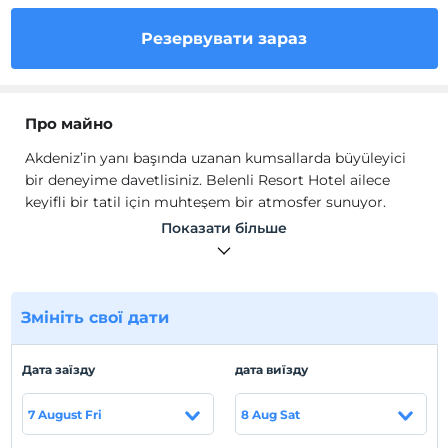
Резервувати зараз
Про майно
Akdeniz’in yanı başında uzanan kumsallarda büyüleyici
bir deneyime davetlisiniz. Belenli Resort Hotel ailece
keyifli bir tatil için muhteşem bir atmosfer sunuyor.
Tesisimiz 01.11.24-20.05.25 tarihleri arasında sadece oda
Показати більше
kahvaltı hizmet vermektedir. Havuzlar, spa belirtilen
tarihlerde kapalıdır.
Güne sporla başlayıp daha sonra leziz bir kahvaltı
Змініть свої дати
yapabilirsiniz. Öğleden sonra Aquapark’ta eğlenceye
doyabilir, ardından rahatlatıcı SPA masajıyla
yenilenebilirsiniz. Akşam olduğunda ise müzik ve dansla
Дата заїзду
дата виїзду
tempoyu doruklara çıkarabilirsiniz. Buradaki onlarca
seçenek arasından dilediğinizi seçerek her dakikanızı
7 August Fri
8 Aug Sat
keyifle geçireceğinizden eminiz.