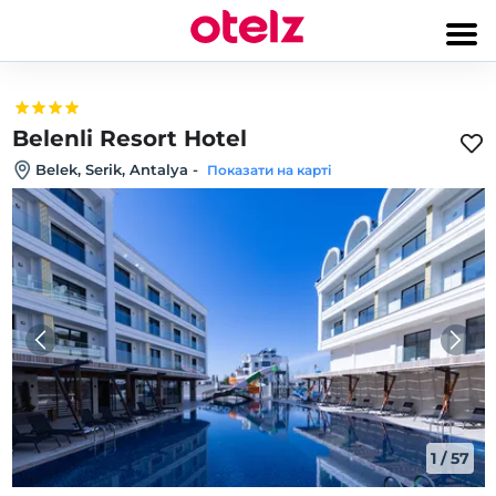
Belenli Resort Hotel
Belek, Serik, Antalya
-
Показати на карті
1
/
57