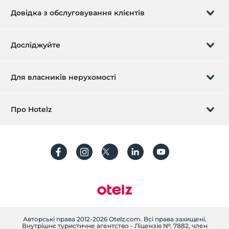
Інший
Довідка з обслуговування клієнтів
Опалення
Кондиціонер
Керуйте бронюванням
Досліджуйте
Передзвон.
Подарункова картка
Для власників нерухомості
Станьте партнером
Що таке ZMoney?
Зареєструйте свою власність зараз
Про Hotelz
Зв'яжіться з нами
Увійти
Вкажіть свою квартиру/віллу
Про нас
Питання що часто задаються
зареєструватися
Стійкість
Захист персональних даних
Правила та умови
Керівництво по транзакціях
текст уточнення
Авторські права 2012-2026 Otelz.com. Всі права захищені.
Внутрішнє туристичне агентство - Ліцензія №: 7882, член