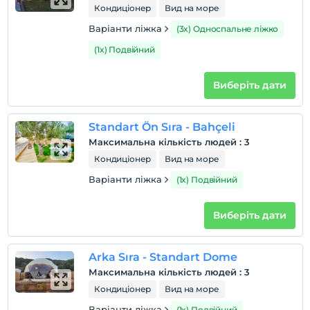
Кондиціонер
Вид на море
куріння
Варіанти ліжка
(3x) Односпальне ліжко
кімнати для некурців
(1x) Подвійний
дітей
Плата за дітей віком до 2 не стягується
Виберіть дати
1 дітей віком до 3 за номер не стягується
Standart Ön Sıra - Bahçeli
Максимальна кількість людей
:
3
Кондиціонер
Вид на море
Варіанти ліжка
(1x) Подвійний
Виберіть дати
Arka Sıra - Standart Dome
Максимальна кількість людей
:
3
Кондиціонер
Вид на море
Варіанти ліжка
(1x) Подвійний