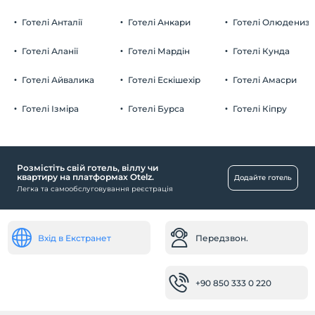
Домашні тварини заборонені
Готелі Анталії
Готелі Анкари
Готелі Олюдениз
куріння
Їжа та напої
кімнати для некурців
Готелі Аланії
Готелі Мардін
Готелі Кунда
дітей
Ресторан (а -ля карт)
Плата за дітей віком до 2 не стягується
Готелі Айвалика
Готелі Ескішехір
Готелі Амасри
Громадські місця
1 дітей віком до 3 за номер не стягується
Готелі Ізміра
Готелі Бурса
Готелі Кіпру
саду
кімнати
номери для некурців
Розмістіть свій готель, віллу чи
квартиру на платформах Otelz.
Додайте готель
Послуги з прибирання
Легка та самообслуговування реєстрація
Щоденне прибирання
Здоров'я
Вхід в Екстранет
Передзвон.
Легкий доступ до лікарні (15 хвилин)
Основні моменти
+90 850 333 0 220
морський пейзаж