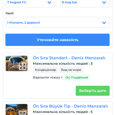
7 August Fri
8 Aug Sat
Місцезнаходження
Гості
Tesis Assos bölgesinde konumlanmaktadır.
1 Кімнати, 2 дорослі
пляж
Denize sıfır olarak konumlanmaktadır.
Уточнюйте наявність
Показати на
Ön Sıra Standart - Deniz Manzaralı
карті
Максимальна кількість людей
:
3
Кондиціонер
Вид на море
Правила готелю
Варіанти ліжка
(1x) Подвійний
перевірь
En erken saat 15:00 ve sonrası
Виберіть дати
Перевірити
Останній 12:00 і раніше
Ön Sıra Büyük Tip - Deniz Manzaralı
домашня тварина
Максимальна кількість людей
:
5
Домашні тварини заборонені