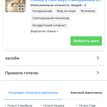
Максимальна кількість людей
:
2
Кондиціонер
Вид на море
Телевізор
Світлодіодний телевізор
Бездротовий Інтернет
Варіанти ліжка
Виберіть дати
засоби
Правила готелю
Інтернет
перевірь
Безкоштовно wifi
En erken saat 14:00 ve sonrası
Популярні місця для відпочинку
Зимовий відпочинок
Загальні зони та всі кімнати
Перевірити
Останній 11:00 і раніше
Готелі Стамбула
Готелі Чешме
Готелі Сіде
домашня тварина