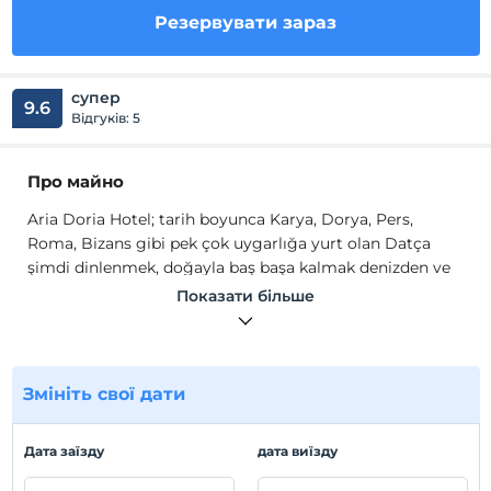
Резервувати зараз
супер
9.6
Відгуків: 5
Про майно
Aria Doria Hotel; tarih boyunca Karya, Dorya, Pers,
Roma, Bizans gibi pek çok uygarlığa yurt olan Datça
şimdi dinlenmek, doğayla baş başa kalmak denizden ve
onun bereketinden yararlanmak isteyenler için, Doria’nın
Показати більше
seslerini, havasını, çağlardan gelen şarkılarını tatlı
esintilerle kulağınıza üfleyecek yeni bir otele sahip.
Aria Doria Otel odalarının pek çoğundan izlenebilen eşsiz
Змініть свої дати
Datça Körfezi manzarasıyla, özenle tasarlanmış oda ve
toplu kullanım alanlarıyla, huzurla mükemmel bir
kahvaltının keyfini çıkarabileceğiniz salonu,
Дата заїзду
дата виїзду
dinlenebileceğiniz, serinleyebileceğiniz bahçesi ve yüzme