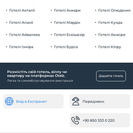
Домашні тварини дозволені
Готелі Анталії
Готелі Анкари
Готелі Олюдениз
куріння
кімнати для некурців
Готелі Аланії
Готелі Мардін
Готелі Кунда
Парковка
дітей
Плата за дітей віком до 2 не стягується
Безкоштовно Приватна автостоянка
Готелі Айвалика
Готелі Ескішехір
Готелі Амасри
1 дітей віком до 3 за номер не стягується
Парковка (на території)
Готелі Ізміра
Готелі Бурса
Готелі Кіпру
Розмістіть свій готель, віллу чи
Басейн
квартиру на платформах Otelz.
Додайте готель
Легка та самообслуговування реєстрація
Відкритий басейн (сезонний)
Дитина
Дитячий басейн
Вхід в Екстранет
Передзвон.
Дитинча
+90 850 333 0 220
дитяче ліжечко
Послуги з прибирання