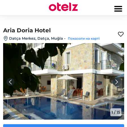
Aria Doria Hotel
Datça Merkez, Datça, Muğla
-
Показати на карті
1
/
15