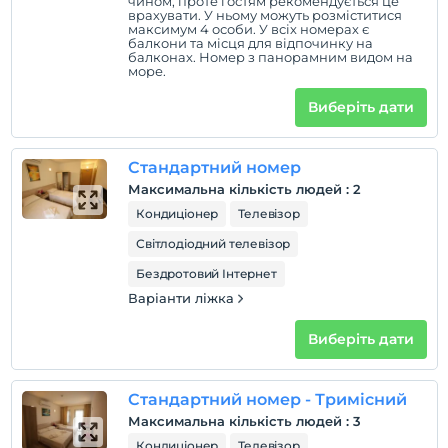
чином, проте гостям рекомендується це
врахувати. У ньому можуть розміститися
максимум 4 особи. У всіх номерах є
балкони та місця для відпочинку на
Правила готелю
балконах. Номер з панорамним видом на
море.
перевірь
En erken saat 14:00 ve sonrası
Виберіть дати
Перевірити
Останній 11:00 і раніше
Стандартний номер
домашня тварина
Максимальна кількість людей
:
2
Домашні тварини дозволені
Кондиціонер
Телевізор
куріння
Світлодіодний телевізор
кімнати для некурців
Бездротовий Інтернет
дітей
Варіанти ліжка
Плата за дітей віком до 2 не стягується
Виберіть дати
1 дітей віком до 3 за номер не стягується
Стандартний номер - Тримісний
Максимальна кількість людей
:
3
Кондиціонер
Телевізор