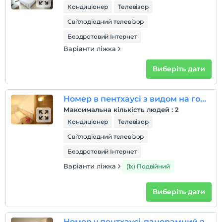
Кондиціонер
Телевізор
Світлодіодний телевізор
Бездротовий Інтернет
Варіанти ліжка
Виберіть дати
Номер в пентхаусі з видом на гори Економ
Максимальна кількість людей
:
2
Кондиціонер
Телевізор
Світлодіодний телевізор
Бездротовий Інтернет
Варіанти ліжка
(1x) Подвійний
Виберіть дати
Номер у пентхаусі-панорамний вид на море