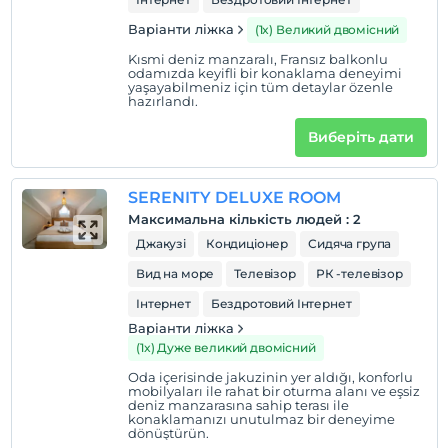
Варіанти ліжка
(1x) Великий двомісний
Kısmi deniz manzaralı, Fransız balkonlu
odamızda keyifli bir konaklama deneyimi
yaşayabilmeniz için tüm detaylar özenle
hazırlandı.
Виберіть дати
SERENITY DELUXE ROOM
Максимальна кількість людей
:
2
Джакузі
Кондиціонер
Сидяча група
Вид на море
Телевізор
РК -телевізор
Інтернет
Бездротовий Інтернет
Варіанти ліжка
(1x) Дуже великий двомісний
Oda içerisinde jakuzinin yer aldığı, konforlu
mobilyaları ile rahat bir oturma alanı ve eşsiz
deniz manzarasına sahip terası ile
konaklamanızı unutulmaz bir deneyime
dönüştürün.