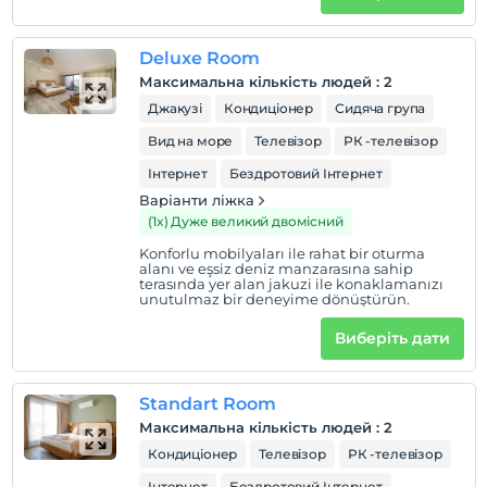
Deluxe Room
Максимальна кількість людей
:
2
Джакузі
Кондиціонер
Сидяча група
Вид на море
Телевізор
РК -телевізор
Інтернет
Бездротовий Інтернет
Варіанти ліжка
(1x) Дуже великий двомісний
Konforlu mobilyaları ile rahat bir oturma
alanı ve eşsiz deniz manzarasına sahip
terasında yer alan jakuzi ile konaklamanızı
unutulmaz bir deneyime dönüştürün.
Виберіть дати
Standart Room
Максимальна кількість людей
:
2
Кондиціонер
Телевізор
РК -телевізор
Інтернет
Бездротовий Інтернет