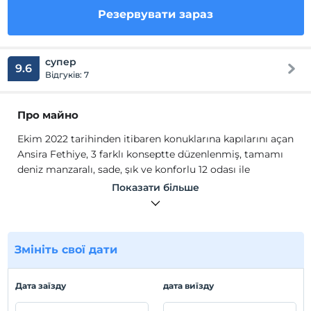
Резервувати зараз
супер
9.6
Відгуків: 7
Про майно
Ekim 2022 tarihinden itibaren konuklarına kapılarını açan
Ansira Fethiye, 3 farklı konseptte düzenlenmiş, tamamı
deniz manzaralı, sade, şık ve konforlu 12 odası ile
konuklarına hizmet vermektedir.
Показати більше
Ansira Fethiye'nin tüm odalarında ücretsiz Wi-Fi, klima,
kasa, LED TV, mini buzdolabı, kahve makinası, kettle, çay
kahve çeşitleri, kaliteli havlu ve nevresim seti, bornoz,
terlik, saç kurutma makinesi, lüks kalite banyo
Змініть свої дати
kozmetikleri ve buklet ürünleri bulunmaktadır.
Місцезнаходження
Дата заїзду
дата виїзду
Otelimiz, Fethiye merkez de yer almakta olup marinaya,