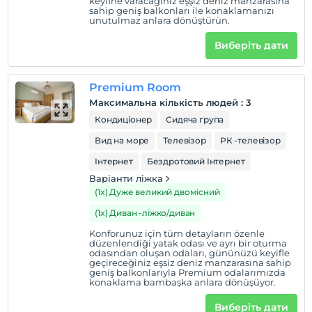
keyfine varacağınız eşşiz deniz manzarasına
Домашні тварини заборонені
sahip geniş balkonları ile konaklamanızı
unutulmaz anlara dönüştürün.
куріння
Виберіть дати
кімнати для некурящих
Години реєстрації
Premium Room
дітей
Максимальна кількість людей
:
3
Плата за дітей віком до 0 не стягується
Кондиціонер
Сидяча група
Заклад не має політики безкоштовного для дітей
Вид на море
Телевізор
РК -телевізор
Інтернет
Бездротовий Інтернет
Варіанти ліжка
(1x) Дуже великий двомісний
(1x) Диван -ліжко/диван
Konforunuz için tüm detayların özenle
düzenlendiği yatak odası ve ayrı bir oturma
odasından oluşan odaları, gününüzü keyifle
geçireceğiniz eşsiz deniz manzarasına sahip
geniş balkonlarıyla Premium odalarımızda
konaklama bambaşka anlara dönüşüyor.
Виберіть дати