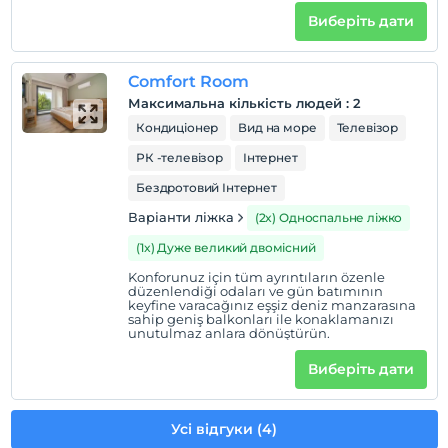
Виберіть дати
Comfort Room
Максимальна кількість людей
:
2
Кондиціонер
Вид на море
Телевізор
РК -телевізор
Інтернет
Бездротовий Інтернет
Варіанти ліжка
(2x) Односпальне ліжко
(1x) Дуже великий двомісний
Konforunuz için tüm ayrıntıların özenle
düzenlendiği odaları ve gün batımının
keyfine varacağınız eşşiz deniz manzarasına
sahip geniş balkonları ile konaklamanızı
unutulmaz anlara dönüştürün.
Виберіть дати
Усі відгуки (4)