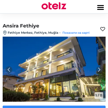
Ansira Fethiye
Fethiye Merkez, Fethiye, Muğla
-
Показати на карті
1
/
11