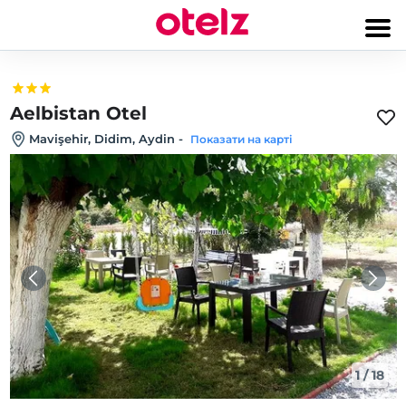
Aelbistan Otel
Mavişehir, Didim, Aydin
-
Показати на карті
1
/
18