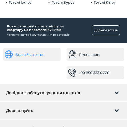
Готелі Ізміра
Готелі Бурса
Готелі Кіпру
Дитина
дитяче ліжечко
Розмістіть свій готель, віллу чи
Дитинча
квартиру на платформах Otelz.
Додайте готель
Легка та самообслуговування реєстрація
дитяче ліжечко
Інший
Вхід в Екстранет
Передзвон.
Кондиціонер
Їжа та напої
+90 850 333 0 220
Бар
Ресторан
кімнати
Довідка з обслуговування клієнтів
сімейні кімнати
Керуйте бронюванням
номери для некурців
Досліджуйте
Робочі місця
Передзвон.
Подарункова картка