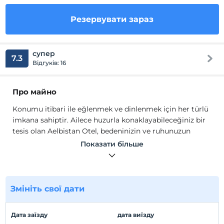
Резервувати зараз
супер
7.3
Відгуків: 16
Про майно
Konumu itibari ile eğlenmek ve dinlenmek için her türlü
imkana sahiptir. Ailece huzurla konaklayabileceğiniz bir
tesis olan Aelbistan Otel, bedeninizin ve ruhunuzun
özgürlükle buluştuğu özel mekanlardan biridir. 2, 3, 4
Показати більше
kişilik odalarda oluşan toplam 14 odamızda 40 kişi
konaklama kapasitemiz bulunmaktadır. Açık – kapalı
alanda toplam 200 kişilik restoranımızda yemek ve
toplantı hizmetleri vermekteyiz.
Змініть свої дати
Konumu itibari ile eğlenmek ve dinlenmek için her türlü
imkana sahiptir. Ailece huzurla konaklayabileceğiniz bir
Дата заїзду
дата виїзду
tesis olan Aelbistan Otel, bedeninizin ve ruhunuzun