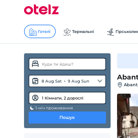
Готелі
Термальні
Гірськоли
Aban
-
8 Aug Sat
9 Aug Sun
Abant
1-ніч проживання
Пошук