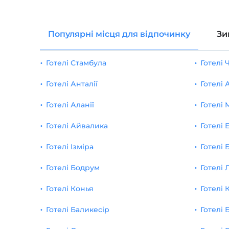
Популярні місця для відпочинку
Зи
Готелі Стамбула
Готелі
Готелі Анталії
Готелі
Готелі Аланії
Готелі 
Готелі Айвалика
Готелі 
Готелі Ізміра
Готелі 
Готелі Бодрум
Готелі 
Готелі Конья
Готелі 
Готелі Баликесір
Готелі 