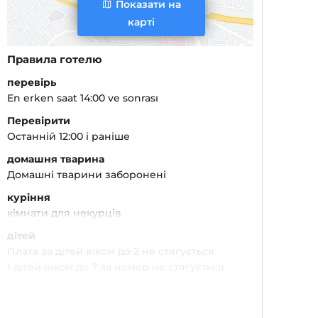
Показати на
карті
Правила готелю
перевірь
En erken saat 14:00 ve sonrası
Перевірити
Останній 12:00 і раніше
домашня тварина
Домашні тварини заборонені
куріння
кімнати для некурців
дітей
Плата за дітей віком до 2 не стягується
1 дітей віком до 7 за номер не стягується