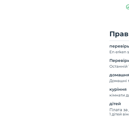
Прав
перевір
En erken s
Перевір
Останній 
домашня
Домашні 
куріння
кімнати д
дітей
Плата за 
1 дітей ві