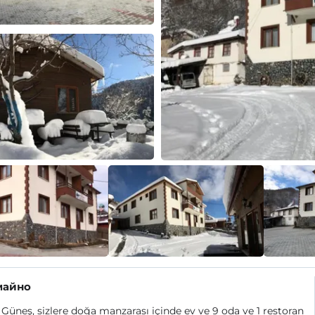
майно
Güneş, sizlere doğa manzarası içinde ev ve 9 oda ve 1 restoran