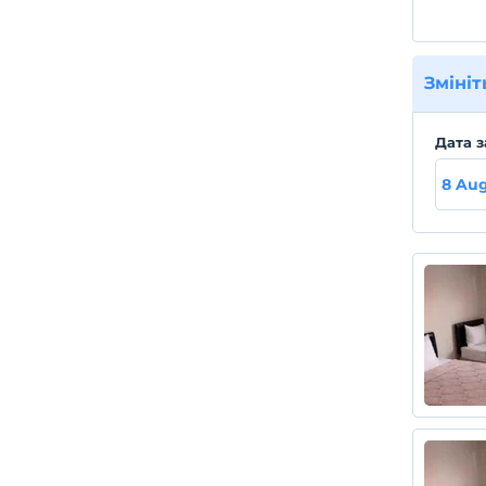
Змініт
Дата з
8 Aug