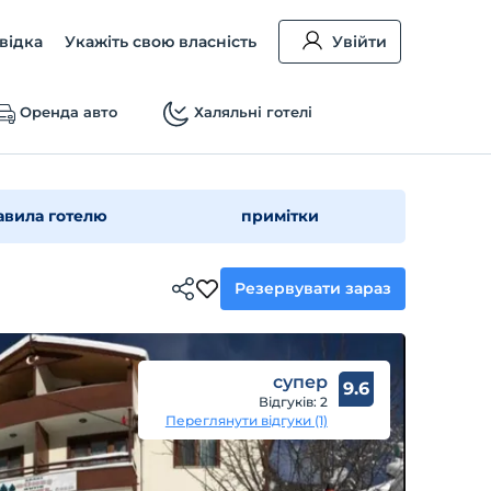
відка
Укажіть свою власність
Увійти
Оренда авто
Халяльні готелі
авила готелю
примітки
Резервувати зараз
супер
9.6
Відгуків: 2
Переглянути відгуки (1)