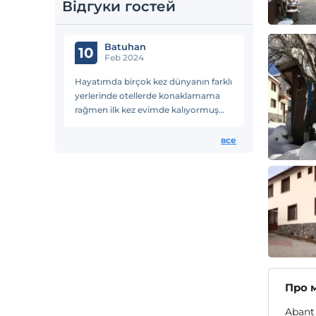
Відгуки гостей
Batuhan
10
Feb 2024
Hayatımda birçok kez dünyanın farklı
yerlerinde otellerde konaklamama
rağmen ilk kez evimde kalıyormuş
gibi hissettim. Abant gölüne yakın
olması, özellikle personelin güler
все
yüzlülüğü kahvaltısı efsane
Про 
Abant 