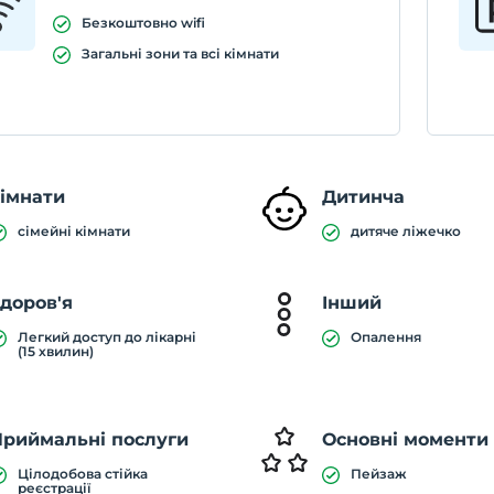
Безкоштовно wifi
Загальні зони та всі кімнати
імнати
Дитинча
сімейні кімнати
дитяче ліжечко
доров'я
Інший
Легкий доступ до лікарні
Опалення
(15 хвилин)
Приймальні послуги
Основні моменти
Цілодобова стійка
Пейзаж
реєстрації