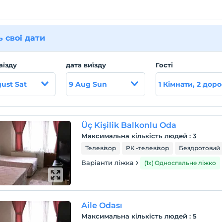
ь свої дати
аїзду
дата виїзду
Гості
ust Sat
9 Aug Sun
1 Кімнати, 2 доро
Üç Kişilik Balkonlu Oda
Максимальна кількість людей
:
3
Телевізор
РК -телевізор
Бездротовий 
Варіанти ліжка
(1x) Односпальне ліжко
Aile Odası
Максимальна кількість людей
:
5