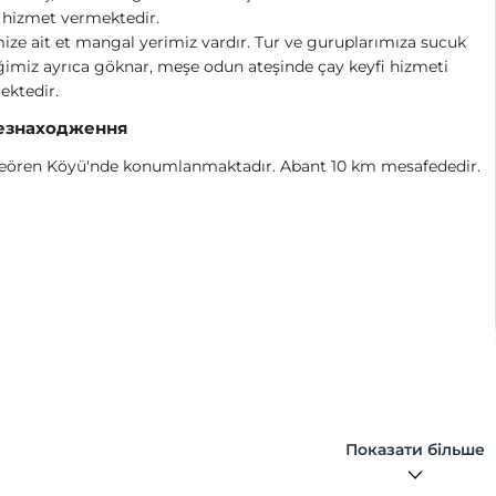
 hizmet vermektedir.
ize ait et mangal yerimiz vardır. Tur ve guruplarımıza sucuk
miz ayrıca göknar, meşe odun ateşinde çay keyfi hizmeti
ektedir.
езнаходження
eören Köyü'nde konumlanmaktadır. Abant 10 km mesafededir.
Показати більше