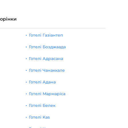
торінки
Готелі Газіантеп
Готелі Бозджаада
Готелі Адрасана
Готелі Чанаккале
Готелі Адана
Готелі Мармаріса
Готелі Белек
Готелі Kas