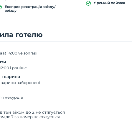
гірський пейзаж
Експрес реєстрація заїзду/
виїзду
ила готелю
ь
aat 14:00 ve sonrası
ити
12:00 і раніше
 тварина
тварини заборонені
ля некурців
дітей віком до 2 не стягується
ком до 7 за номер не стягується