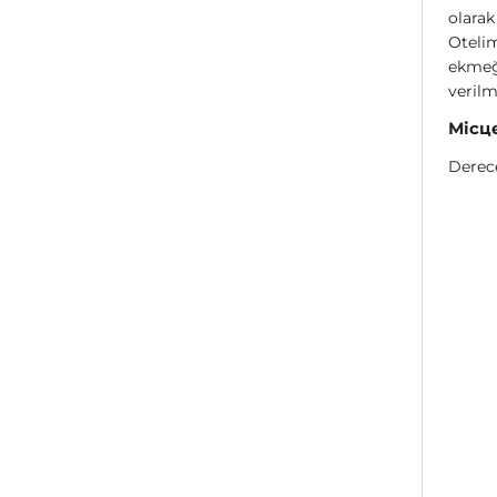
olarak
Otelim
ekmeği
verilm
Місц
Derec