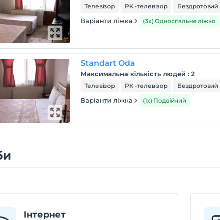
Телевізор
РК -телевізор
Бездротовий 
Варіанти ліжка
(3x) Односпальне ліжко
Standart Oda
Максимальна кількість людей
:
2
Телевізор
РК -телевізор
Бездротовий 
Варіанти ліжка
(1x) Подвійний
би
Інтернет