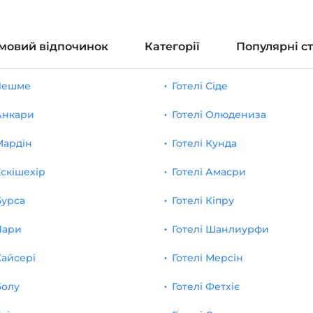
мовий відпочинок
Категорії
Популярні с
 Чешме
Готелі Сіде
 Анкари
Готелі Олюдениза
Мардін
Готелі Кунда
Ескішехір
Готелі Амасри
Бурса
Готелі Кіпру
Лари
Готелі Шанлиурфи
Кайсері
Готелі Мерсін
Болу
Готелі Фетхіє