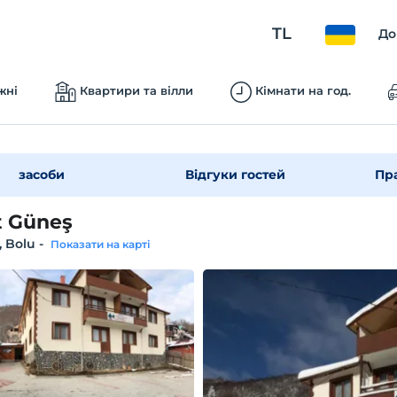
TL
До
жні
Квартири та вілли
Кімнати на год.
засоби
Відгуки гостей
Пр
t Güneş
, Bolu
-
Показати на карті