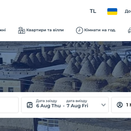
TL
До
жні
Квартири та вілли
Кімнати на год.
Дата заїзду
дата виїзду
6 Aug Thu
-
7 Aug Fri