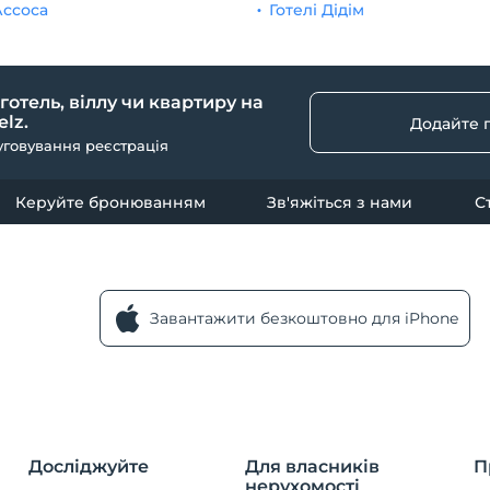
Ассоса
Готелі Дідім
 готель, віллу чи квартиру на
lz.
Додайте 
уговування реєстрація
Керуйте бронюванням
Зв'яжіться з нами
С
Завантажити безкоштовно для iPhone
Досліджуйте
Для власників
П
нерухомості