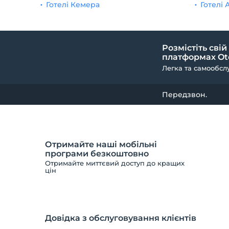
Готелі Кемера
Готелі 
Розмістіть свій
платформах Ote
Легка та самообсл
Передзвон.
Отримайте наші мобільні
програми безкоштовно
Отримайте миттєвий доступ до кращих
цін
Довідка з обслуговування клієнтів