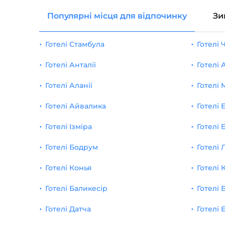
масштаб
1
Популярні місця для відпочинку
Зи
тримач для валіз
1
Готелі Стамбула
Готелі
Інвалідний візок
1
Готелі Анталії
Готелі
саду
1
Готелі Аланії
Готелі 
Двір
1
Готелі Айвалика
Готелі 
Terzi
1
Готелі Ізміра
Готелі 
Готелі Бодрум
Готелі 
Готелі Конья
Готелі 
Готелі Баликесір
Готелі 
Готелі Датча
Готелі 