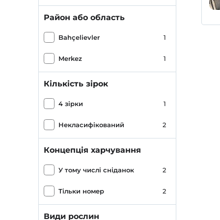
Район або область
Bahçelievler
1
Merkez
1
Кількість зірок
4 зірки
1
Некласифікований
2
Концепція харчування
У тому числі сніданок
2
Тільки номер
2
Види рослин