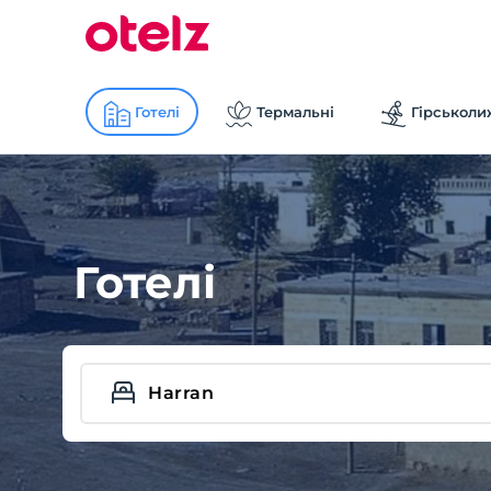
Готелі
Термальні
Гірськоли
Готелі