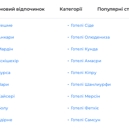
мовий відпочинок
Категорії
Популярні с
 Чешме
Готелі Сіде
 Анкари
Готелі Олюдениза
Мардін
Готелі Кунда
Ескішехір
Готелі Амасри
Бурса
Готелі Кіпру
Лари
Готелі Шанлиурфи
Кайсері
Готелі Мерсін
Болу
Готелі Фетхіє
Едірне
Готелі Самсун