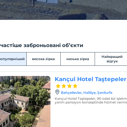
частіше заброньовані об’єкти
Найкращий
популярніший
висока зірка
низька зірка
відгук
Kançul Hotel Taştepeler
Bahçelievler, Haliliye, Şanliurfa
Kançul Hotel Taştepeler, 90 odalı bir işletm
yarım pansiyon konseptinde hizmet verme