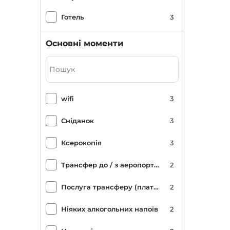
Готель
3
Основні моменти
wifi
3
Сніданок
3
Ксерокопія
3
Трансфер до / з аеропорту (платний)
2
Послуга трансферу (платна)
2
Ніяких алкогольних напоїв
2