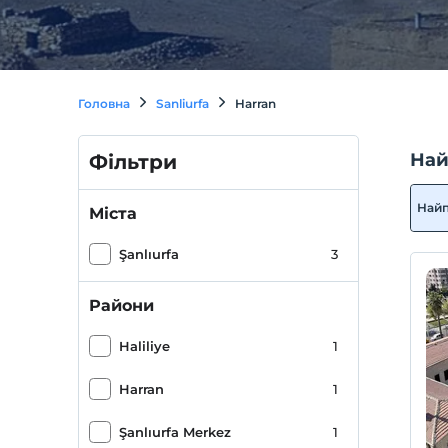
Головна
Sanliurfa
Harran
Най
Фільтри
Най
Міста
Şanlıurfa
3
Райони
Haliliye
1
Harran
1
Şanlıurfa Merkez
1