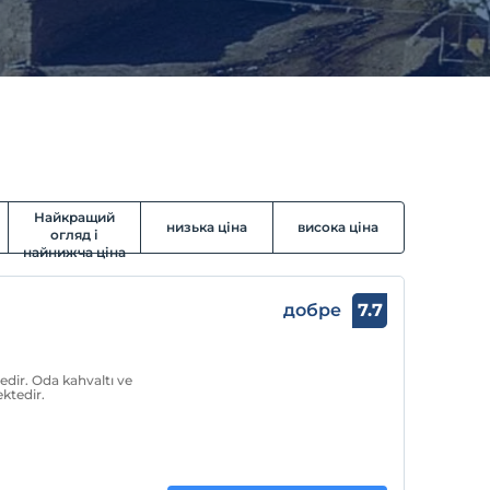
Найкращий
низька ціна
висока ціна
огляд і
найнижча ціна
добре
7.7
edir. Oda kahvaltı ve
ktedir.