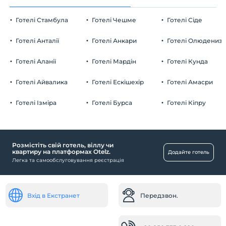
Готелі Стамбула
Готелі Чешме
Готелі Сіде
Готелі Анталії
Готелі Анкари
Готелі Олюдениз
Готелі Аланії
Готелі Мардін
Готелі Кунда
Готелі Айвалика
Готелі Ескішехір
Готелі Амасри
Готелі Ізміра
Готелі Бурса
Готелі Кіпру
Розмістіть свій готель, віллу чи
квартиру на платформах Otelz.
Додайте готель
Легка та самообслуговування реєстрація
Вхід в Екстранет
Передзвон.