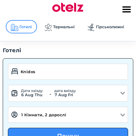
Готелі
Термальні
Гірськолижні
Готелі
Дата заїзду
дата виїзду
-
6 Aug Thu
7 Aug Fri