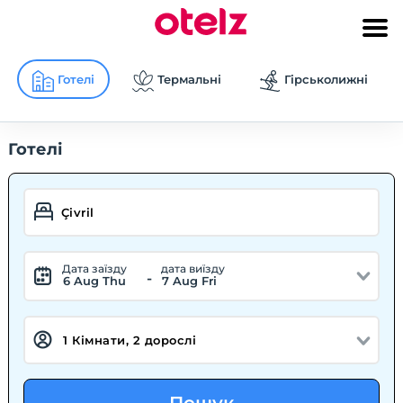
Готелі
Термальні
Гірськолижні
Готелі
Дата заїзду
дата виїзду
-
6 Aug Thu
7 Aug Fri