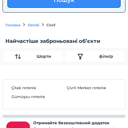
Пошук
Головна
Denizli
Civril
Найчастіше заброньовані об’єкти
Шорти
фільтр
Çitak готелів
Çivril Merkez готелів
Gümüşsu готелів
Отримайте безкоштовний додаток