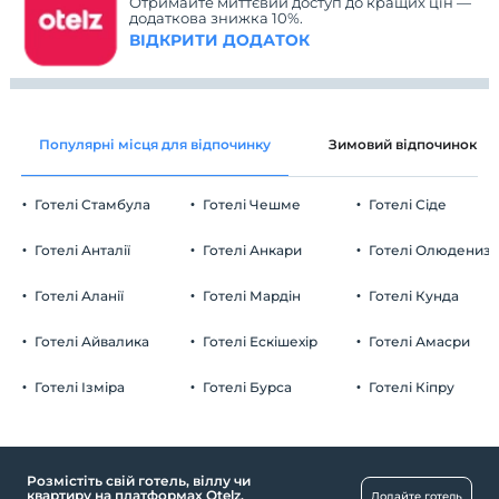
Отримайте миттєвий доступ до кращих цін —
додаткова знижка 10%.
ВІДКРИТИ ДОДАТОК
Популярні місця для відпочинку
Зимовий відпочинок
Готелі Стамбула
Готелі Чешме
Готелі Сіде
Готелі Анталії
Готелі Анкари
Готелі Олюдениз
Готелі Аланії
Готелі Мардін
Готелі Кунда
Готелі Айвалика
Готелі Ескішехір
Готелі Амасри
Готелі Ізміра
Готелі Бурса
Готелі Кіпру
Розмістіть свій готель, віллу чи
квартиру на платформах Otelz.
Додайте готель