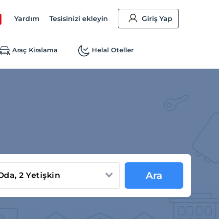
Yardım
Tesisinizi ekleyin
Giriş Yap
Araç Kiralama
Helal Oteller
Ara