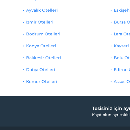
Ayvalık Otelleri
Eskişehi
İzmir Otelleri
Bursa O
Bodrum Otelleri
Lara Ote
Konya Otelleri
Kayseri 
Balıkesir Otelleri
Bolu Ot
Datça Otelleri
Edirne 
Kemer Otelleri
Assos O
Tesisiniz için a
Kayıt olun ayrıcalıkl