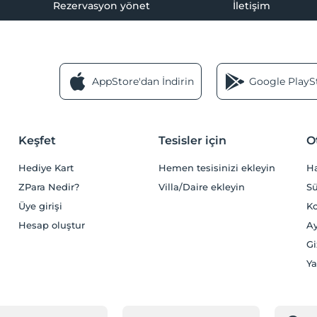
Rezervasyon yönet
İletişim
AppStore'dan İndirin
Google PlaySt
Keşfet
Tesisler için
O
Hediye Kart
Hemen tesisinizi ekleyin
H
ZPara Nedir?
Villa/Daire ekleyin
Sü
Üye girişi
Ko
Hesap oluştur
Ay
Gi
Ya