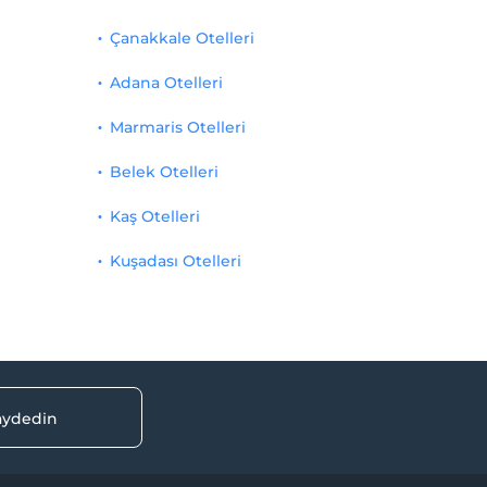
Çanakkale Otelleri
Adana Otelleri
Marmaris Otelleri
Belek Otelleri
Kaş Otelleri
Kuşadası Otelleri
kaydedin