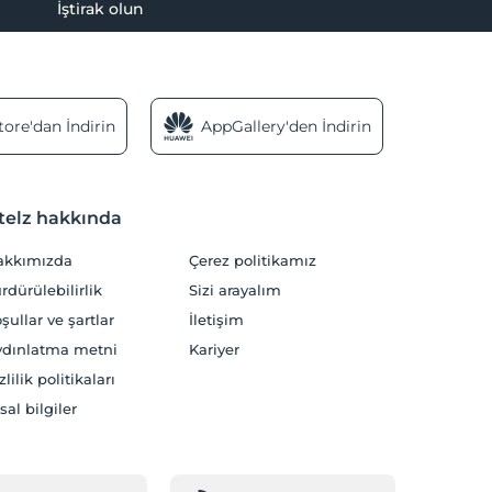
İştirak olun
ore'dan İndirin
AppGallery'den İndirin
telz hakkında
akkımızda
Çerez politikamız
rdürülebilirlik
Sizi arayalım
şullar ve şartlar
İletişim
dınlatma metni
Kariyer
zlilik politikaları
sal bilgiler