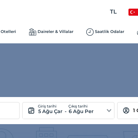
TL
Otelleri
Daireler & Villalar
Saatlik Odalar
Giriş tarihi
Çıkış tarihi
5 Ağu Çar
-
6 Ağu Per