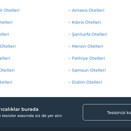
r Otelleri
Amasra Otelleri
telleri
Kıbrıs Otelleri
lleri
Şanlıurfa Otelleri
Otelleri
Mersin Otelleri
elleri
Fethiye Otelleri
Otelleri
Samsun Otelleri
telleri
Didim Otelleri
yrıcalıklar burada
Tesisinizi 
ı tesisler arasında siz de yer alın