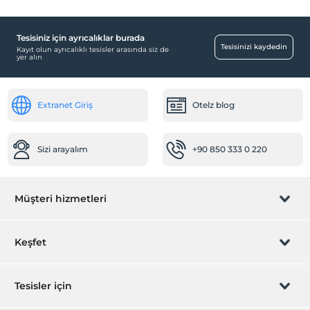
Tesisiniz için ayrıcalıklar burada
Tesisinizi kaydedin
Kayıt olun ayrıcalıklı tesisler arasında siz de
yer alın
Extranet Giriş
Otelz blog
Sizi arayalım
+90 850 333 0 220
Müşteri hizmetleri
Rezervasyon yönet
Keşfet
Sizi arayalım
Hediye Kart
Tesisler için
İştirak olun