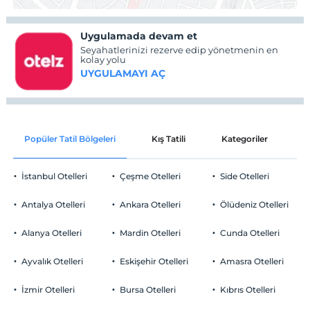
Uygulamada devam et
Seyahatlerinizi rezerve edip yönetmenin en
kolay yolu
UYGULAMAYI AÇ
Popüler Tatil Bölgeleri
Kış Tatili
Kategoriler
P
İstanbul Otelleri
Çeşme Otelleri
Side Otelleri
Antalya Otelleri
Ankara Otelleri
Ölüdeniz Otelleri
Alanya Otelleri
Mardin Otelleri
Cunda Otelleri
Ayvalık Otelleri
Eskişehir Otelleri
Amasra Otelleri
İzmir Otelleri
Bursa Otelleri
Kıbrıs Otelleri