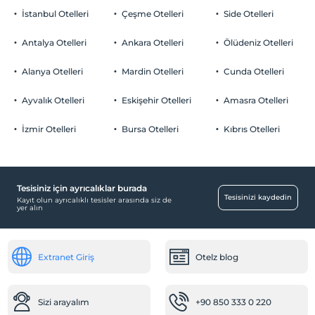
İstanbul Otelleri
Çeşme Otelleri
Side Otelleri
Antalya Otelleri
Ankara Otelleri
Ölüdeniz Otelleri
Alanya Otelleri
Mardin Otelleri
Cunda Otelleri
Ayvalık Otelleri
Eskişehir Otelleri
Amasra Otelleri
İzmir Otelleri
Bursa Otelleri
Kıbrıs Otelleri
Tesisiniz için ayrıcalıklar burada
Tesisinizi kaydedin
Kayıt olun ayrıcalıklı tesisler arasında siz de
yer alın
Extranet Giriş
Otelz blog
Sizi arayalım
+90 850 333 0 220