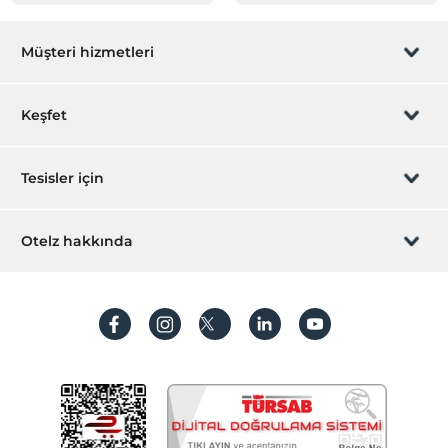
Müşteri hizmetleri
Rezervasyon yönet
Keşfet
Sizi arayalım
Hediye Kart
Tesisler için
İştirak olun
ZPara Nedir?
Hemen tesisinizi ekleyin
Otelz hakkında
İletişim
Üye girişi
Villa/Daire ekleyin
Hakkımızda
Sıkça sorulan sorular
Hesap oluştur
Sürdürülebilirlik
Kişisel Verilerin Korunması
Koşullar ve şartlar
İşlem rehberi