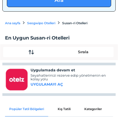
Ara
Ana sayfa
Seogwipo Otelleri
Susan-ri Otelleri
En Uygun Susan-ri Otelleri
Sırala
Uygulamada devam et
Seyahatlerinizi rezerve edip yönetmenin en
kolay yolu
UYGULAMAYI AÇ
Popüler Tatil Bölgeleri
Kış Tatili
Kategoriler
P