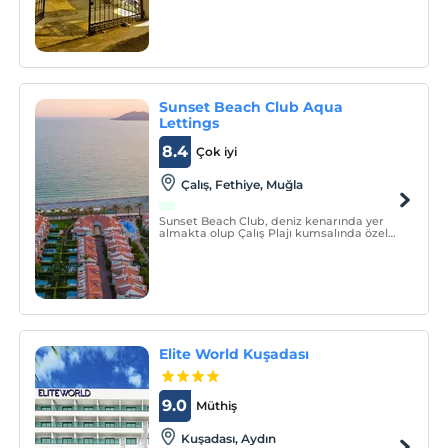
Sunset Beach Club Aqua
Lettings
8.4
Çok iyi
Çalış, Fethiye, Muğla
Sunset Beach Club, deniz kenarında yer
almakta olup Çalış Plajı kumsalında özel
alana sahiptir. Tam donanımlı odalarla
hizmet veren tesiste açık yüzme havuzu ve
spa merkezi bulunmaktadır.
Elite World Kuşadası
9.0
Müthiş
Kuşadası, Aydın