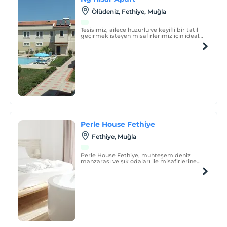
Ölüdeniz, Fethiye, Muğla
Tesisimiz, ailece huzurlu ve keyifli bir tatil
geçirmek isteyen misafirlerimiz için ideal
bir konumda yer almaktadır. Şehrin
eğlence merkezlerinin başında bulunan
otelimiz, market ve restoranlara yürüme
mesafesindedir.
Perle House Fethiye
Fethiye, Muğla
Perle House Fethiye, muhteşem deniz
manzarası ve şık odaları ile misafirlerine
hizmet vermektedir.