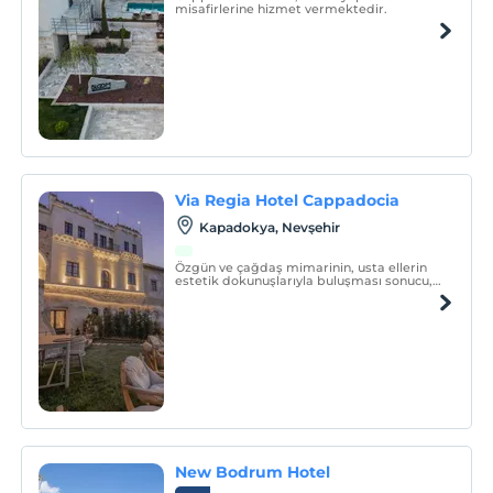
misafirlerine hizmet vermektedir.
Via Regia Hotel Cappadocia
Kapadokya, Nevşehir
Özgün ve çağdaş mimarinin, usta ellerin
estetik dokunuşlarıyla buluşması sonucu,
birbirinden farklı ve özel olarak tasarlanan
11 odası ile, lüksün ve konforun tanımını
yeniden değiştiren Via Regia Hotel
Cappadocia, milyonlarca yıllık geçmişi,
olağanüstü
New Bodrum Hotel