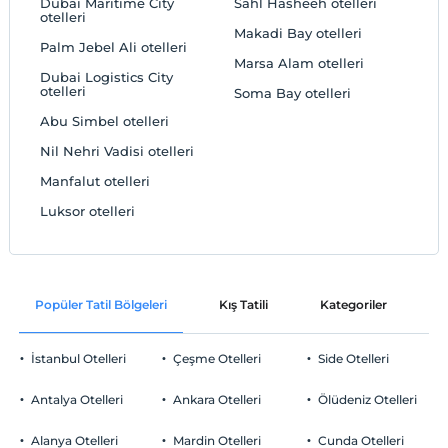
Dubai Maritime City
Sahl Hasheeh otelleri
otelleri
Makadi Bay otelleri
Palm Jebel Ali otelleri
Marsa Alam otelleri
Dubai Logistics City
otelleri
Soma Bay otelleri
Abu Simbel otelleri
Nil Nehri Vadisi otelleri
Manfalut otelleri
Luksor otelleri
Popüler Tatil Bölgeleri
Kış Tatili
Kategoriler
P
İstanbul Otelleri
Çeşme Otelleri
Side Otelleri
Antalya Otelleri
Ankara Otelleri
Ölüdeniz Otelleri
Alanya Otelleri
Mardin Otelleri
Cunda Otelleri