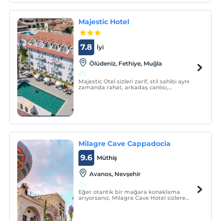
Majestic Hotel
7.8
İyi
Ölüdeniz, Fethiye, Muğla
Majestic Otel sizleri zarif, stil sahibi aynı
zamanda rahat, arkadaş canlısı,
formalitelerden uzak bir tatil ortamına
çağırıyor. Otelimiz huzur dolu bir tatil
arayışında olan herkes için özenle
tasarlanmıştır.
Milagre Cave Cappadocia
9.6
Müthiş
Avanos, Nevşehir
Eğer otantik bir mağara konaklama
arıyorsanız, Milagre Cave Hotel sizlere
nihai bir mağara otel deneyimi
sağlayacaktır.