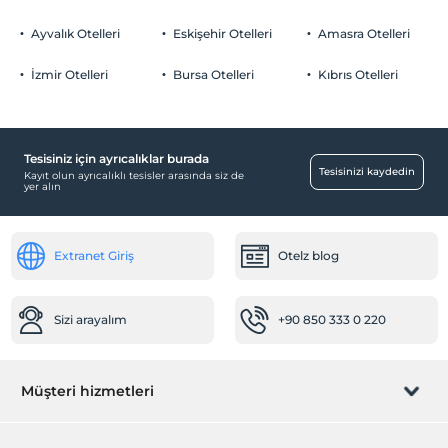
Ayvalık Otelleri
Eskişehir Otelleri
Amasra Otelleri
İzmir Otelleri
Bursa Otelleri
Kıbrıs Otelleri
Tesisiniz için ayrıcalıklar burada
Tesisinizi kaydedin
Kayıt olun ayrıcalıklı tesisler arasında siz de
yer alın
Extranet Giriş
Otelz blog
Sizi arayalım
+90 850 333 0 220
Müşteri hizmetleri
Rezervasyon yönet