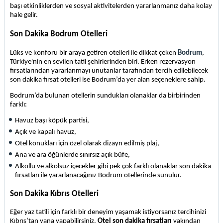
başı etkinliklerden ve sosyal aktivitelerden yararlanmanız daha kolay 
hale gelir.
Son Dakika Bodrum Otelleri
Lüks ve konforu bir araya getiren otelleri ile dikkat çeken 
Bodrum
, 
Türkiye'nin en sevilen tatil şehirlerinden biri. Erken rezervasyon 
fırsatlarından yararlanmayı unutanlar tarafından tercih edilebilecek 
son dakika fırsat otelleri ise Bodrum’da yer alan seçeneklere sahip.
Bodrum’da bulunan otellerin sundukları olanaklar da birbirinden 
farklı: 
Havuz başı köpük partisi,
Açık ve kapalı havuz,
Otel konukları için özel olarak dizayn edilmiş plaj,
Ana ve ara öğünlerde sınırsız açık büfe,
Alkollü ve alkolsüz içecekler gibi pek çok farklı olanaklar son dakika 
fırsatları ile yararlanacağınız Bodrum otellerinde sunulur.
Son Dakika Kıbrıs Otelleri
Eğer yaz tatili için farklı bir deneyim yaşamak istiyorsanız tercihinizi 
Kıbrıs’tan yana yapabilirsiniz.
 Otel son dakika fırsatları
 yakından 