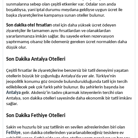
sunmalarına sebep olan çeşitli etkenler var. Odalar son anda 
boşaldıysa, yani iptal durumu meydana geldiyse uygun ücret ile 
başka ziyaretçilerine kampanya sunan oteller bulunur. 
Son dakika otel fırsatları
 otel için daha yüksek ücret ödeyen 
ziyaretçiler ile tamamen aynı fırsatlardan ve olanaklardan 
yararlanmanıza imkân sağlar. Bu sayede erken rezervasyon 
yaptırmamış olsanız bile ödemeniz gereken ücret normalden daha 
düşük olur.
Son Dakika Antalya Otelleri
Çeşitli fırsatlar ile ziyaretçilerine benzersiz bir tatil deneyimi yaşatan 
otellerin büyük bir çoğunluğu Antalya'da yer alır. Türkiye'nin 
jeopolitik konumu göz önünde bulundurulduğunda tatil için tercih 
edilebilecek pek çok farklı şehir bulunur. Bu şehirlerin başında ise 
Antalya 
gelir. Akdeniz’in tadını çıkarmak isteyenlerin tercihi olan 
Antalya, son dakika otelleri sayesinde daha ekonomik bir tatil imkânı 
sağlar. 
Son Dakika Fethiye Otelleri
Sakin ve huzurlu bir yaz tatilinin en sevilen adreslerinden biri olan 
Fethiye
, son dakika otellerinden yararlanabileceğiniz tesislere ev 