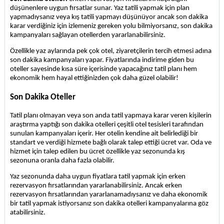
düşünenlere uygun fırsatlar sunar. Yaz tatili yapmak için plan 
yapmadıysanız veya kış tatili yapmayı düşünüyor ancak son dakika 
karar verdiğiniz için izlemeniz gereken yolu bilmiyorsanız, son dakika 
kampanyaları sağlayan otellerden yararlanabilirsiniz.
Özellikle yaz aylarında pek çok otel, ziyaretçilerin tercih etmesi adına 
son dakika kampanyaları yapar. Fiyatlarında indirime giden bu 
oteller sayesinde kısa süre içerisinde yapacağınız tatil planı hem 
ekonomik hem hayal ettiğinizden çok daha güzel olabilir!
Son Dakika Oteller
Tatil planı olmayan veya son anda tatil yapmaya karar veren kişilerin 
araştırma yaptığı son dakika otelleri çeşitli otel tesisleri tarafından 
sunulan kampanyaları içerir. Her otelin kendine ait belirlediği bir 
standart ve verdiği hizmete bağlı olarak talep ettiği ücret var. Oda ve 
hizmet için talep edilen bu ücret özellikle yaz sezonunda kış 
sezonuna oranla daha fazla olabilir. 
Yaz sezonunda daha uygun fiyatlara tatil yapmak için erken 
rezervasyon fırsatlarından yararlanabilirsiniz. Ancak erken 
rezervasyon fırsatlarından yararlanamadıysanız ve daha ekonomik 
bir tatil yapmak istiyorsanız
son dakika otelleri kampanyalarına göz 
atabilirsiniz.