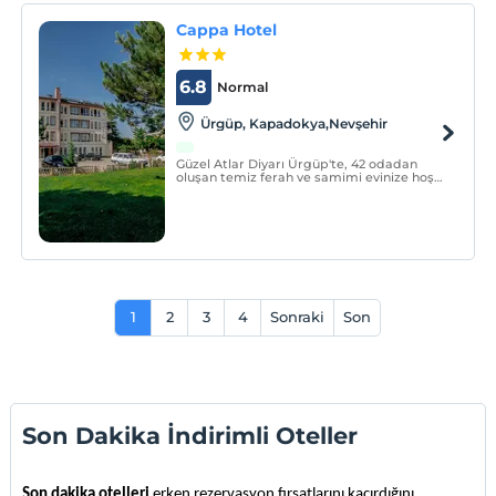
Cappa Hotel
6.8
Normal
Ürgüp, Kapadokya,Nevşehir
Güzel Atlar Diyarı Ürgüp'te, 42 odadan
oluşan temiz ferah ve samimi evinize hoş
geldiniz.
1
2
3
4
Sonraki
Son
Son Dakika İndirimli Oteller
Son dakika otelleri 
erken rezervasyon fırsatlarını kaçırdığını 