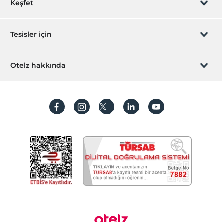
Keşfet
Sizi arayalım
Hediye Kart
Tesisler için
İştirak olun
ZPara Nedir?
Hemen tesisinizi ekleyin
Otelz hakkında
İletişim
Üye girişi
Villa/Daire ekleyin
Hakkımızda
Sıkça sorulan sorular
Hesap oluştur
Sürdürülebilirlik
Kişisel Verilerin Korunması
Koşullar ve şartlar
İşlem rehberi
Aydınlatma metni
Gizlilik politikaları
Yasal bilgiler