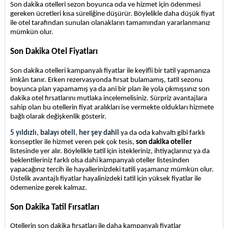
Son dakika otelleri sezon boyunca oda ve hizmet için ödenmesi 
gereken ücretleri kısa süreliğine düşürür. Böylelikle daha düşük fiyat 
ile otel tarafından sunulan olanakların tamamından yararlanmanız 
mümkün olur.
Son Dakika Otel Fiyatları
Son dakika otelleri kampanyalı fiyatlar ile keyifli bir tatil yapmanıza 
imkân tanır. Erken rezervasyonda fırsat bulamamış, tatil sezonu 
boyunca plan yapamamış ya da ani bir plan ile yola çıkmışsınız son 
dakika otel fırsatlarını mutlaka incelemelisiniz. Sürpriz avantajlara 
sahip olan bu otellerin fiyat aralıkları ise vermekte oldukları hizmete 
bağlı olarak değişkenlik gösterir. 
5 yıldızlı
, 
balayı oteli
, 
her şey dahil
 ya da oda kahvaltı gibi farklı 
konseptler ile hizmet veren pek çok tesis,
 son dakika oteller
listesinde yer alır. Böylelikle tatil için istekleriniz, ihtiyaçlarınız ya da 
beklentileriniz farklı olsa dahi kampanyalı oteller listesinden 
yapacağınız tercih ile hayallerinizdeki tatili yaşamanız mümkün olur. 
Üstelik avantajlı fiyatlar hayalinizdeki tatil için yüksek fiyatlar ile 
ödemenize gerek kalmaz.
Son Dakika Tatil Fırsatları
Otellerin son dakika fırsatları ile daha kampanyalı fiyatlar 