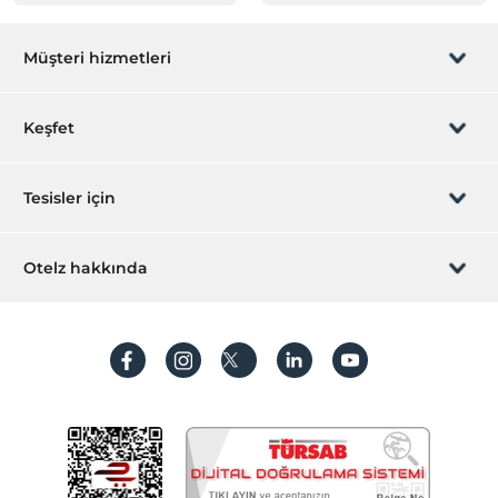
Müşteri hizmetleri
Rezervasyon yönet
Keşfet
Sizi arayalım
Hediye Kart
Tesisler için
İştirak olun
ZPara Nedir?
Hemen tesisinizi ekleyin
Otelz hakkında
İletişim
Üye girişi
Villa/Daire ekleyin
Hakkımızda
Sıkça sorulan sorular
Hesap oluştur
Sürdürülebilirlik
Kişisel Verilerin Korunması
Koşullar ve şartlar
İşlem rehberi