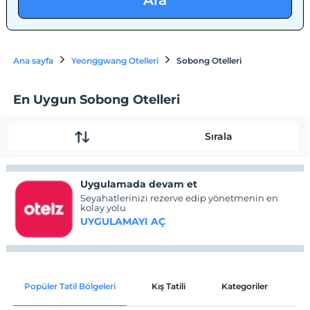
Ara
Ana sayfa
Yeonggwang Otelleri
Sobong Otelleri
En Uygun Sobong Otelleri
Sırala
Uygulamada devam et
Seyahatlerinizi rezerve edip yönetmenin en
kolay yolu
UYGULAMAYI AÇ
Popüler Tatil Bölgeleri
Kış Tatili
Kategoriler
P