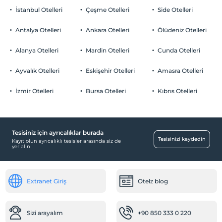
İstanbul Otelleri
Çeşme Otelleri
Side Otelleri
Antalya Otelleri
Ankara Otelleri
Ölüdeniz Otelleri
Alanya Otelleri
Mardin Otelleri
Cunda Otelleri
Ayvalık Otelleri
Eskişehir Otelleri
Amasra Otelleri
İzmir Otelleri
Bursa Otelleri
Kıbrıs Otelleri
Tesisiniz için ayrıcalıklar burada
Tesisinizi kaydedin
Kayıt olun ayrıcalıklı tesisler arasında siz de
yer alın
Extranet Giriş
Otelz blog
Sizi arayalım
+90 850 333 0 220