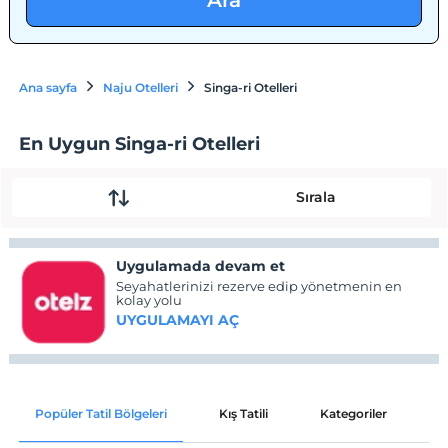
Ara
Ana sayfa
Naju Otelleri
Singa-ri Otelleri
En Uygun Singa-ri Otelleri
Sırala
Uygulamada devam et
Seyahatlerinizi rezerve edip yönetmenin en
kolay yolu
UYGULAMAYI AÇ
Popüler Tatil Bölgeleri
Kış Tatili
Kategoriler
P