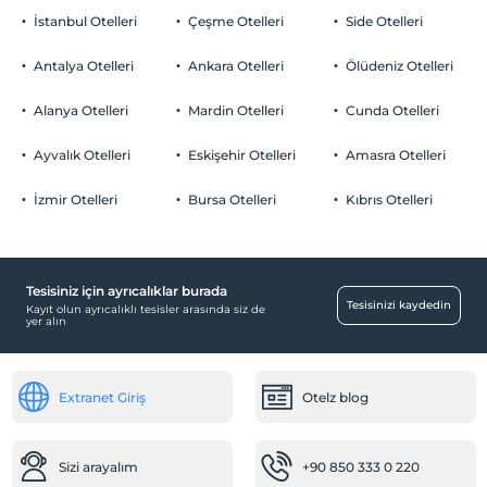
İstanbul Otelleri
Çeşme Otelleri
Side Otelleri
Antalya Otelleri
Ankara Otelleri
Ölüdeniz Otelleri
Alanya Otelleri
Mardin Otelleri
Cunda Otelleri
Ayvalık Otelleri
Eskişehir Otelleri
Amasra Otelleri
İzmir Otelleri
Bursa Otelleri
Kıbrıs Otelleri
Tesisiniz için ayrıcalıklar burada
Tesisinizi kaydedin
Kayıt olun ayrıcalıklı tesisler arasında siz de
yer alın
Extranet Giriş
Otelz blog
Sizi arayalım
+90 850 333 0 220