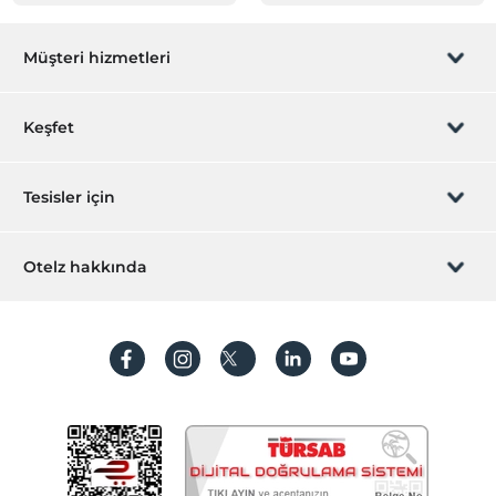
Müşteri hizmetleri
Rezervasyon yönet
Keşfet
Sizi arayalım
Hediye Kart
Tesisler için
İştirak olun
ZPara Nedir?
Hemen tesisinizi ekleyin
Otelz hakkında
İletişim
Üye girişi
Villa/Daire ekleyin
Hakkımızda
Sıkça sorulan sorular
Hesap oluştur
Sürdürülebilirlik
Kişisel Verilerin Korunması
Koşullar ve şartlar
İşlem rehberi