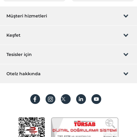
Müşteri hizmetleri
Rezervasyon yönet
Keşfet
Sizi arayalım
Hediye Kart
Tesisler için
İştirak olun
ZPara Nedir?
Hemen tesisinizi ekleyin
Otelz hakkında
İletişim
Üye girişi
Villa/Daire ekleyin
Hakkımızda
Sıkça sorulan sorular
Hesap oluştur
Sürdürülebilirlik
Kişisel Verilerin Korunması
Koşullar ve şartlar
İşlem rehberi