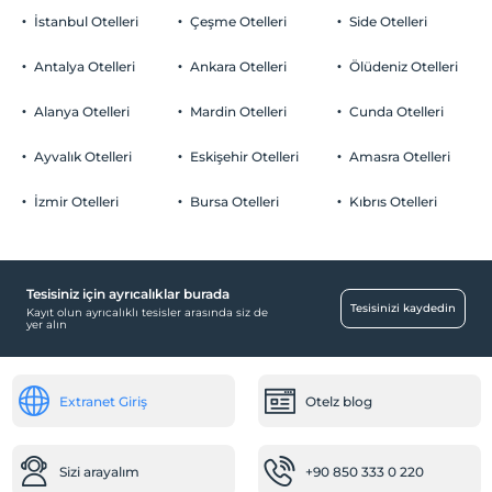
İstanbul Otelleri
Çeşme Otelleri
Side Otelleri
Antalya Otelleri
Ankara Otelleri
Ölüdeniz Otelleri
Alanya Otelleri
Mardin Otelleri
Cunda Otelleri
Ayvalık Otelleri
Eskişehir Otelleri
Amasra Otelleri
İzmir Otelleri
Bursa Otelleri
Kıbrıs Otelleri
Tesisiniz için ayrıcalıklar burada
Tesisinizi kaydedin
Kayıt olun ayrıcalıklı tesisler arasında siz de
yer alın
Extranet Giriş
Otelz blog
Sizi arayalım
+90 850 333 0 220