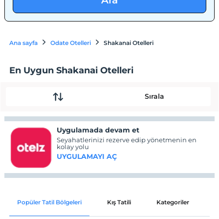
Ara
Ana sayfa
Odate Otelleri
Shakanai Otelleri
En Uygun Shakanai Otelleri
Sırala
Uygulamada devam et
Seyahatlerinizi rezerve edip yönetmenin en
kolay yolu
UYGULAMAYI AÇ
Popüler Tatil Bölgeleri
Kış Tatili
Kategoriler
P