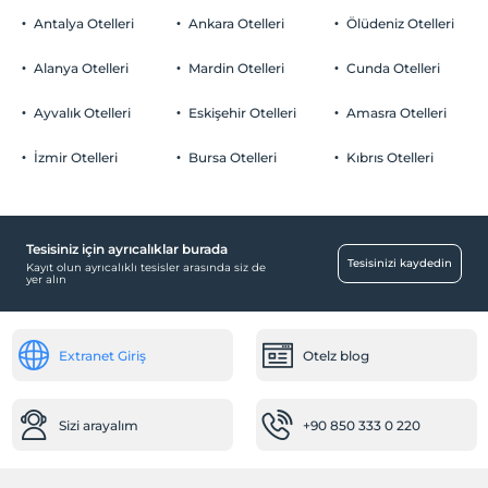
Antalya Otelleri
Ankara Otelleri
Ölüdeniz Otelleri
Alanya Otelleri
Mardin Otelleri
Cunda Otelleri
Ayvalık Otelleri
Eskişehir Otelleri
Amasra Otelleri
İzmir Otelleri
Bursa Otelleri
Kıbrıs Otelleri
Tesisiniz için ayrıcalıklar burada
Tesisinizi kaydedin
Kayıt olun ayrıcalıklı tesisler arasında siz de
yer alın
Extranet Giriş
Otelz blog
Sizi arayalım
+90 850 333 0 220