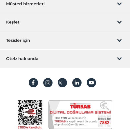
Müşteri hizmetleri
Rezervasyon yönet
Keşfet
Sizi arayalım
Hediye Kart
Tesisler için
İştirak olun
ZPara Nedir?
Hemen tesisinizi ekleyin
Otelz hakkında
İletişim
Üye girişi
Villa/Daire ekleyin
Hakkımızda
Sıkça sorulan sorular
Hesap oluştur
Sürdürülebilirlik
Kişisel Verilerin Korunması
Koşullar ve şartlar
İşlem rehberi
Aydınlatma metni