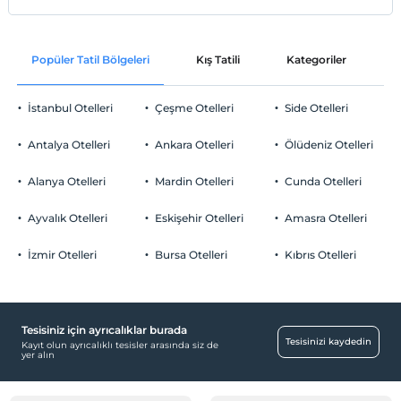
Popüler Tatil Bölgeleri
Kış Tatili
Kategoriler
P
İstanbul Otelleri
Çeşme Otelleri
Side Otelleri
Antalya Otelleri
Ankara Otelleri
Ölüdeniz Otelleri
Alanya Otelleri
Mardin Otelleri
Cunda Otelleri
Ayvalık Otelleri
Eskişehir Otelleri
Amasra Otelleri
İzmir Otelleri
Bursa Otelleri
Kıbrıs Otelleri
Tesisiniz için ayrıcalıklar burada
Tesisinizi kaydedin
Kayıt olun ayrıcalıklı tesisler arasında siz de
yer alın