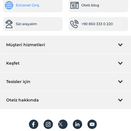
Extranet Giriş
Otelz blog
Sizi arayalım
+90 850 333 0 220
Müşteri hizmetleri
Rezervasyon yönet
Keşfet
Sizi arayalım
Hediye Kart
Tesisler için
İştirak olun
ZPara Nedir?
Hemen tesisinizi ekleyin
Otelz hakkında
İletişim
Üye girişi
Villa/Daire ekleyin
Hakkımızda
Sıkça sorulan sorular
Hesap oluştur