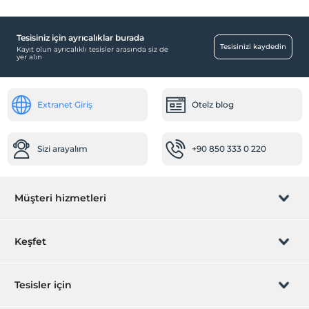
Tesisiniz için ayrıcalıklar burada
Tesisinizi kaydedin
Kayıt olun ayrıcalıklı tesisler arasında siz de
yer alın
Extranet Giriş
Otelz blog
Sizi arayalım
+90 850 333 0 220
Müşteri hizmetleri
Rezervasyon yönet
Keşfet
Sizi arayalım
Hediye Kart
Tesisler için
İştirak olun