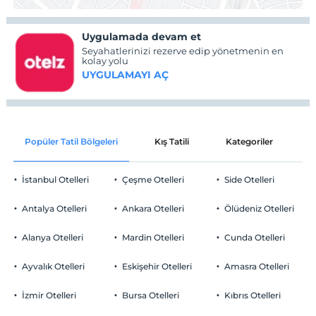
Uygulamada devam et
Seyahatlerinizi rezerve edip yönetmenin en
kolay yolu
UYGULAMAYI AÇ
Popüler Tatil Bölgeleri
Kış Tatili
Kategoriler
P
İstanbul Otelleri
Çeşme Otelleri
Side Otelleri
Antalya Otelleri
Ankara Otelleri
Ölüdeniz Otelleri
Alanya Otelleri
Mardin Otelleri
Cunda Otelleri
Ayvalık Otelleri
Eskişehir Otelleri
Amasra Otelleri
İzmir Otelleri
Bursa Otelleri
Kıbrıs Otelleri