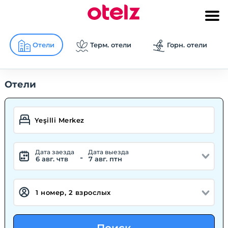
Отели
Терм. отели
Горн. отели
Отели
Дата заезда
Дата выезда
-
6 авг. чтв
7 авг. птн