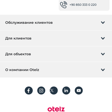
+90 850 333 0 220
Обслуживание клиентов
Управление бронированием
Для клиентов
Заказать обратный звонок
Подарочная карта
Для объектов
Стать партнером
Что такое ZMoney?
Добавьте ваш отель
О компании Otelz
Контактная информация
Вход для участников
Разместите свою виллу / квартиру
О нас
Часто задаваемые вопросы
Зарегистрироваться
Устойчивое развитие
Защита персональных данных
Правила и условия