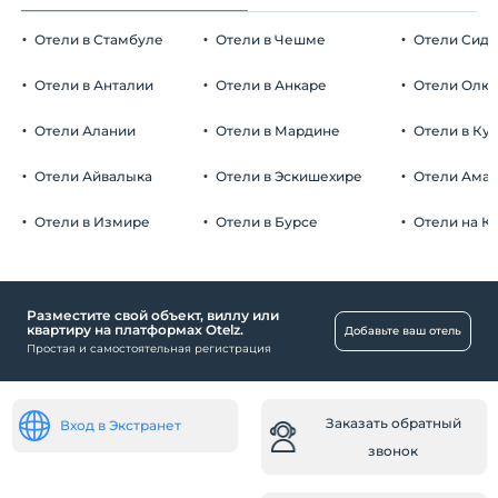
Отели в Стамбуле
Отели в Чешме
Отели Сид
Отели в Анталии
Отели в Анкаре
Отели Олю
Отели Алании
Отели в Мардине
Отели в Ку
Отели Айвалыка
Отели в Эскишехире
Отели Ама
Отели в Измире
Отели в Бурсе
Отели на К
Разместите свой объект, виллу или
квартиру на платформах Otelz.
Добавьте ваш отель
Простая и самостоятельная регистрация
Заказать обратный
Вход в Экстранет
звонок