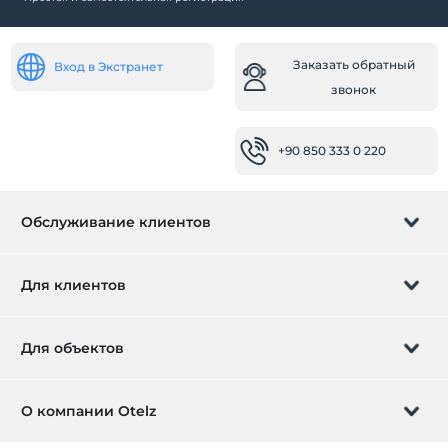
Заказать обратный
Вход в Экстранет
звонок
+90 850 333 0 220
Обслуживание клиентов
Управление бронированием
Для клиентов
Заказать обратный звонок
Подарочная карта
Для объектов
Стать партнером
Что такое ZMoney?
Добавьте ваш отель
О компании Otelz
Контактная информация
Вход для участников