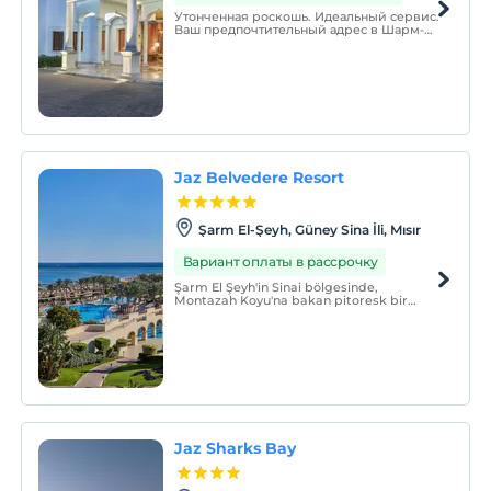
Утонченная роскошь. Идеальный сервис.
Ваш предпочтительный адрес в Шарм-
эль-Шейхе. Отель Iberotel Palace только
для взрослых 16+ излучает особый шарм
и теплое гостеприимство.
Jaz Belvedere Resort
Şarm El-Şeyh, Güney Sina İli, Mısır
Вариант оплаты в рассрочку
Şarm El Şeyh'in Sinai bölgesinde,
Montazah Koyu'na bakan pitoresk bir
konumda bulunan Jaz Belvedere, lüks bir
sahil beldesidir.
Jaz Sharks Bay