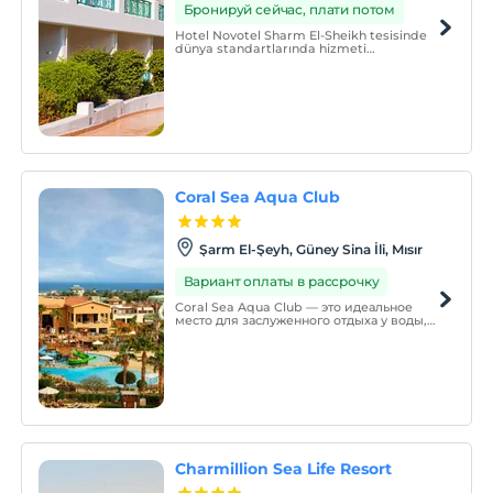
Бронируй сейчас, плати потом
Hotel Novotel Sharm El-Sheikh tesisinde
dünya standartlarında hizmeti
deneyimleyin Bu otel, Şarm El-Şeyh’te,
Naama Körfezi’nde yer alır. Özel plaj ve 5
yüzme havuzu bulunan tesis uydu TV ile
donatılmış klimalı odalar sunmaktadır.
Coral Sea Aqua Club
Şarm El-Şeyh, Güney Sina İli, Mısır
Вариант оплаты в рассрочку
Coral Sea Aqua Club — это идеальное
место для заслуженного отдыха у воды,
солнца и развлечений. Курорт хорошо
оборудован множеством
развлекательных заведений, которые
ждут вас, чтобы сделать ваш
драгоценный отдых незабываемым. —
далеко от общего.
Charmillion Sea Life Resort