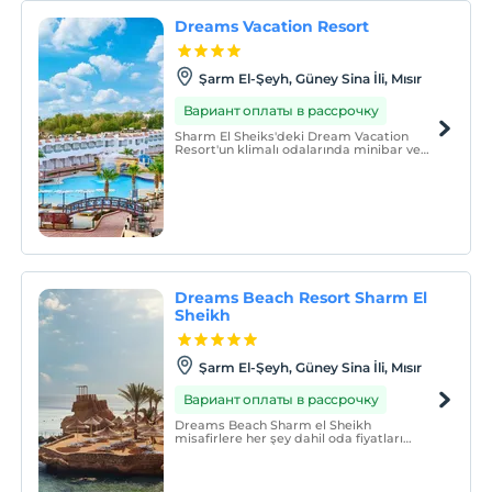
Dreams Vacation Resort
Şarm El-Şeyh, Güney Sina İli, Mısır
Вариант оплаты в рассрочку
Sharm El Sheiks'deki Dream Vacation
Resort'un klimalı odalarında minibar ve
uydu TV bulunmaktadır. Aydınlık odalarda
saç kurutma makineli en suite banyolar
sağlanmıştır.
Dreams Beach Resort Sharm El
Sheikh
Şarm El-Şeyh, Güney Sina İli, Mısır
Вариант оплаты в рассрочку
Dreams Beach Sharm el Sheikh
misafirlere her şey dahil oda fiyatları
sunmaktadır.