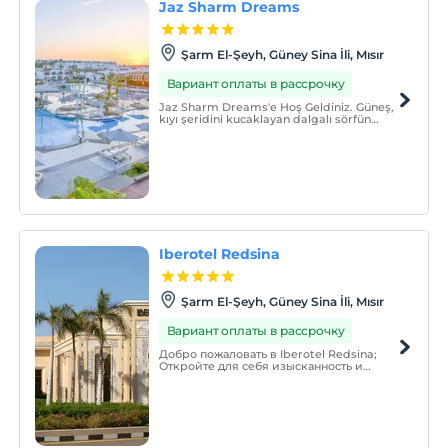
Jaz Sharm Dreams
Şarm El-Şeyh, Güney Sina İli, Mısır
Вариант оплаты в рассрочку
Jaz Sharm Dreams'e Hoş Geldiniz. Güneş,
kıyı şeridini kucaklayan dalgalı sörfün
üzerinde parlıyor. Turkuaz rengi su, altın
rengi kum ve hafif deniz meltemi, Şarm El
Şeyh'teki Naama Körfezi'ni bu kadar özel
kılan unsurlardan bazılarıdır.
Iberotel Redsina
Şarm El-Şeyh, Güney Sina İli, Mısır
Вариант оплаты в рассрочку
Добро пожаловать в Iberotel Redsina;
Откройте для себя изысканность и
исключительное обслуживание в отеле
Iberotel Redsina, расположенном в
самом сердце залива Набк, Шарм-эль-
Шейх.