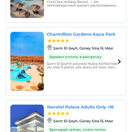
Coral Sea Holiday Resort — это
пятизвездочный курорт, расположенный
в привилегированном месте, с видом на
проливы острова Тиран с панорамным
видом на Красное море.
Charmillion Gardens Aqua Park
Şarm El-Şeyh, Güney Sina İli, Mısır
Вариант оплаты в рассрочку
Şarm El Şeyh'in pitoresk Nabq Körfezi'nde
yer alan 5 yıldızlı, aile dostu bir tesis olan
Charmillion Gardens Su Parkı'na hoş
geldiniz.
Iberotel Palace Adults Only +16
Şarm El-Şeyh, Güney Sina İli, Mısır
Бронируй сейчас, плати потом