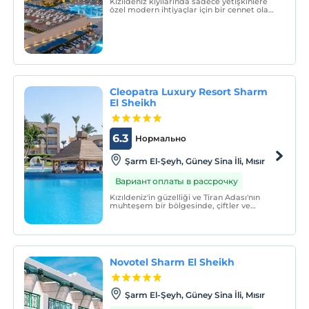
Kızıldeniz kıyılarında sadece yetişkinlere
özel modern ihtiyaçlar için bir cennet olan
Cleopatra Luxury Sharm Adults Only'e hoş
geldiniz.
Cleopatra Luxury Resort Sharm
El Sheikh
6.3
Нормально
Şarm El-Şeyh, Güney Sina İli, Mısır
Вариант оплаты в рассрочку
Kızıldeniz'in güzelliği ve Tiran Adası'nın
muhteşem bir bölgesinde, çiftler ve
ailelere yönelik temalı bir destinasyon
tesisi olan Cleopatra Luxury Resort Sharm
El Sheikh'te lüks, merak ve hayranlık dolu
bir dünyayı keşfedin.
Novotel Sharm El Sheikh
Şarm El-Şeyh, Güney Sina İli, Mısır