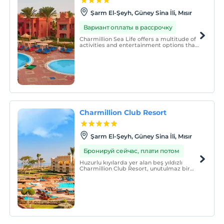
Şarm El-Şeyh, Güney Sina İli, Mısır
Вариант оплаты в рассрочку
Charmillion Sea Life offers a multitude of
activities and entertainment options that
cater to all ages and interests.
Charmillion Club Resort
Şarm El-Şeyh, Güney Sina İli, Mısır
Бронируй сейчас, плати потом
Huzurlu kıyılarda yer alan beş yıldızlı
Charmillion Club Resort, unutulmaz bir
deneyim sunuyor. Tiran Adası ve Milyon
Umut Batığı'nın büyüleyici manzaraları
sakin atmosferi zenginleştiriyor. Geniş özel
plajımız ve dalış iskelemiz keşfetmeye
davet ediyor.