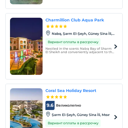
Charmillion Club Aqua Park
Nabq, Şarm El-Şeyh, Güney Sina İli,
Mısır
Вариант оплаты в рассрочку
Nestled in the scenic Nabq Bay of Sharm
El Sheikh and conveniently adjacent to the
airport, Charmillion Club Aqua Park (5*),
situated just 1 km from the beach, is the
ideal destination for families and thrill-
seekers alike.
Coral Sea Holiday Resort
9.6
Великолепно
Şarm El-Şeyh, Güney Sina İli, Mısır
Вариант оплаты в рассрочку