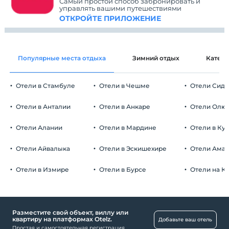
Самый простой способ забронировать и
управлять вашими путешествиями
ОТКРОЙТЕ ПРИЛОЖЕНИЕ
Популярные места отдыха
Зимний отдых
Катег
Отели в Стамбуле
Отели в Чешме
Отели Сид
Отели в Анталии
Отели в Анкаре
Отели Олю
Отели Алании
Отели в Мардине
Отели в Ку
Отели Айвалыка
Отели в Эскишехире
Отели Ама
Отели в Измире
Отели в Бурсе
Отели на К
Разместите свой объект, виллу или
квартиру на платформах Otelz.
Добавьте ваш отель
Простая и самостоятельная регистрация