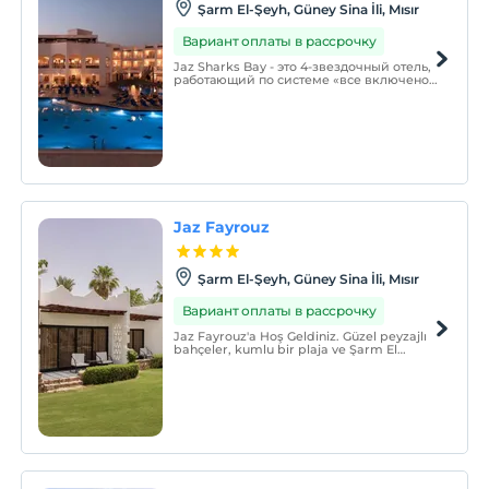
Şarm El-Şeyh, Güney Sina İli, Mısır
Вариант оплаты в рассрочку
Jaz Sharks Bay - это 4-звездочный отель,
работающий по системе «все включено»,
расположенный в Шарм-эль-Шейхе,
одном из самых известных мест в мире.
Он идеально подходит для практичных
путешественников, желающих отдохнуть
с комфортом.
Jaz Fayrouz
Şarm El-Şeyh, Güney Sina İli, Mısır
Вариант оплаты в рассрочку
Jaz Fayrouz'a Hoş Geldiniz. Güzel peyzajlı
bahçeler, kumlu bir plaja ve Şarm El
Şeyh'teki Kızıldeniz'in masmavi sularına
açılmaktadır. Havaalanına kısa bir sürüş
mesafesinde yer alan bölge, resiflerde
yaşayan inanılmaz deniz yaşamıyla
doludur.