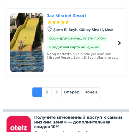
Jaz Mirabel Resort
Şarm El-Şeyh, Güney Sina İli, Mısır
Бронируй сейчас, плати потом
Кредитная карта не нужна!
Nabq Körfezi'nin kalbinde yer alan Jaz
Mirabel Resort, Şarm El Şeyh Uluslararası
Havaalanı'na sadece kısa bir sürüş
mesafesinde bulunan birinci sınıf bir
tesistir.
1
2
3
Вперёд
Конец
Получите мгновенный доступ к самым
низким ценам — дополнительная
скидка 10%