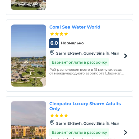
Coral Sea Water World
6.0
Нормально
Şarm El-Şeyh, Güney Sina İli, Mısır
Вариант оплаты в рассрочку
Рай расположен всего в 15 минутах езды
от международного аэропорта Шарм-эль-
Шейха и тихо расположен на берегу
Красного моря с видом на остров Тиран
в мире настоящей мечты. Это наш
Коралловый водный мир — лучший
выбор для семей и искателей
приключений.
Cleopatra Luxury Sharm Adults
Only
Şarm El-Şeyh, Güney Sina İli, Mısır
Вариант оплаты в рассрочку