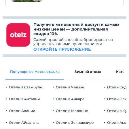
Получите мгновенный доступ к самым
низким ценам — дополнительная
скидка 10%
Самый простой способ забронировать и
управлять вашими путешествиями
ОТКРОЙТЕ ПРИЛОЖЕНИЕ
Популярные места отдыха
Зимний отдых
Катег
Отели в Стамбуле
Отели в Чешме
Отели Сид
Отели в Анталии
Отели в Анкаре
Отели Олю
Отели Алании
Отели в Мардине
Отели в Ку
Отели Айвалыка
Отели в Эскишехире
Отели Ама