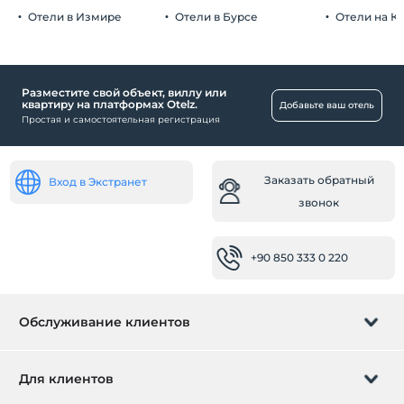
Отели в Измире
Отели в Бурсе
Отели на К
Разместите свой объект, виллу или
квартиру на платформах Otelz.
Добавьте ваш отель
Простая и самостоятельная регистрация
Заказать обратный
Вход в Экстранет
звонок
+90 850 333 0 220
Обслуживание клиентов
Управление бронированием
Для клиентов