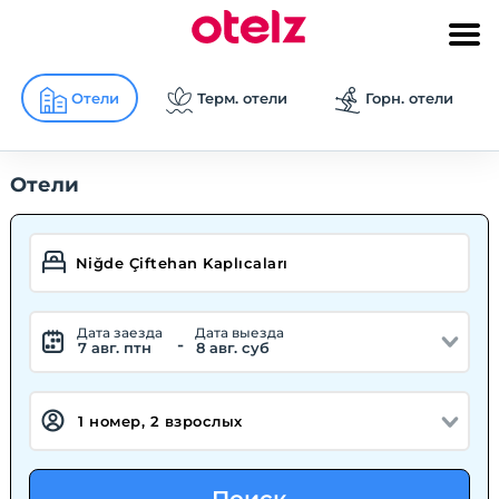
Отели
Терм. отели
Горн. отели
Отели
Дата заезда
Дата выезда
-
7 авг. птн
8 авг. суб