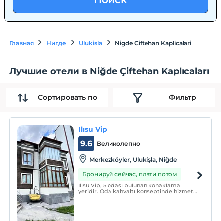
Поиск
Главная
Нигде
Ulukisla
Nigde Ciftehan Kaplicalari
Лучшие отели в Niğde Çiftehan Kaplıcaları
Сортировать по
Фильтр
Ilısu Vip
9.6
Великолепно
Merkezköyler, Ulukişla, Niğde
Бронируй сейчас, плати потом
Ilısu Vip, 5 odası bulunan konaklama
yeridir. Oda kahvaltı konseptinde hizmet
vermektedir.