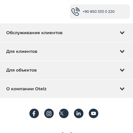
+90 850 333 0 220
Обслуживание клиентов
Управление бронированием
Для клиентов
Заказать обратный звонок
Подарочная карта
Для объектов
Стать партнером
Что такое ZMoney?
Добавьте ваш отель
О компании Otelz
Контактная информация
Вход для участников
Разместите свою виллу / квартиру
О нас
Часто задаваемые вопросы
Зарегистрироваться
Устойчивое развитие
Защита персональных данных