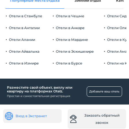
Популярные места отдыха
Зимний отдых
Катег
Отели в Стамбуле
Отели в Чешме
Отели Сид
Отели в Анталии
Отели в Анкаре
Отели Олю
Отели Алании
Отели в Мардине
Отели в Ку
Отели Айвалыка
Отели в Эскишехире
Отели Ама
Отели в Измире
Отели в Бурсе
Отели на К
Разместите свой объект, виллу или
квартиру на платформах Otelz.
Добавьте ваш отель
Простая и самостоятельная регистрация
Заказать обратный
Вход в Экстранет
звонок