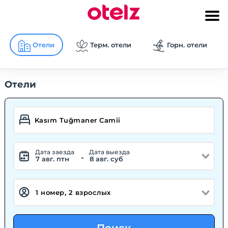
Отели
Терм. отели
Горн. отели
Отели
Дата заезда
Дата выезда
-
7 авг. птн
8 авг. суб