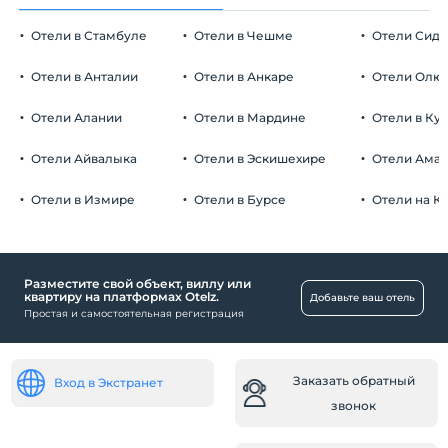
Отели в Стамбуле
Отели в Чешме
Отели Сид
Отели в Анталии
Отели в Анкаре
Отели Олю
Отели Алании
Отели в Мардине
Отели в Ку
Отели Айвалыка
Отели в Эскишехире
Отели Ама
Отели в Измире
Отели в Бурсе
Отели на К
Разместите свой объект, виллу или
квартиру на платформах Otelz.
Добавьте ваш отель
Простая и самостоятельная регистрация
Заказать обратный
Вход в Экстранет
звонок