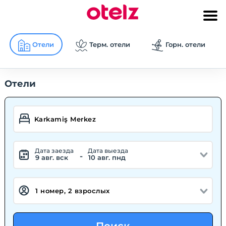
Отели
Терм. отели
Горн. отели
Отели
Дата заезда
Дата выезда
-
9 авг. вск
10 авг. пнд