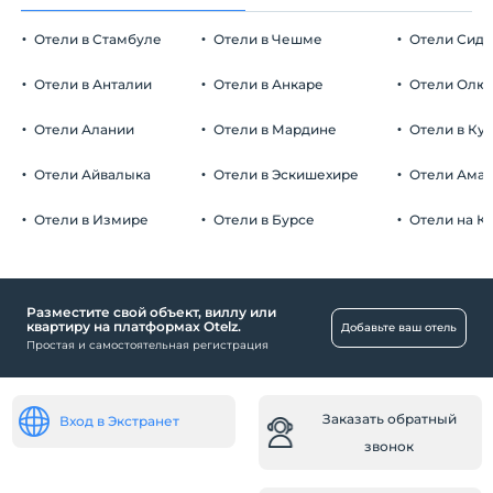
Отели в Стамбуле
Отели в Чешме
Отели Сид
Отели в Анталии
Отели в Анкаре
Отели Олю
Отели Алании
Отели в Мардине
Отели в Ку
Отели Айвалыка
Отели в Эскишехире
Отели Ама
Отели в Измире
Отели в Бурсе
Отели на К
Разместите свой объект, виллу или
квартиру на платформах Otelz.
Добавьте ваш отель
Простая и самостоятельная регистрация
Заказать обратный
Вход в Экстранет
звонок