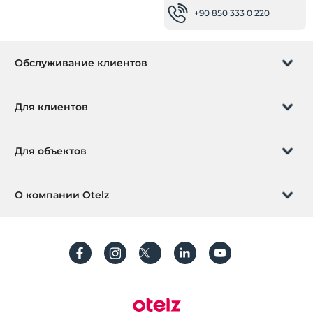
+90 850 333 0 220
Обслуживание клиентов
Управление бронированием
Для клиентов
Заказать обратный звонок
Подарочная карта
Для объектов
Стать партнером
Что такое ZMoney?
Добавьте ваш отель
О компании Otelz
Контактная информация
Вход для участников
Разместите свою виллу / квартиру
О нас
Часто задаваемые вопросы
Зарегистрироваться
Устойчивое развитие
Защита персональных данных
Правила и условия