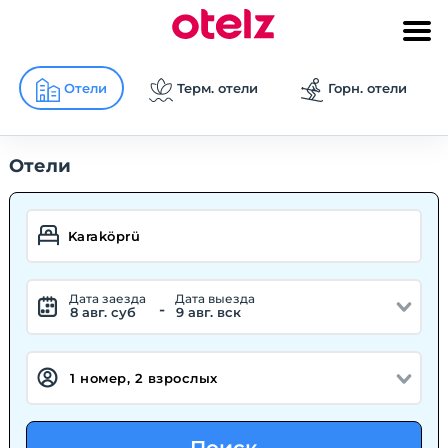
Отели
Терм. отели
Горн. отели
Отели
Дата заезда
Дата выезда
-
8 авг. суб
9 авг. вск