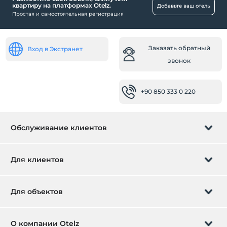
квартиру на платформах Otelz.
Добавьте ваш отель
Простая и самостоятельная регистрация
Заказать обратный
Вход в Экстранет
звонок
+90 850 333 0 220
Обслуживание клиентов
Управление бронированием
Для клиентов
Заказать обратный звонок
Подарочная карта
Для объектов
Стать партнером
Что такое ZMoney?
Добавьте ваш отель
О компании Otelz