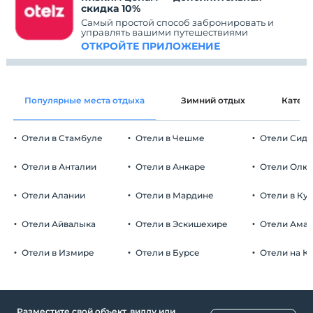
скидка 10%
Самый простой способ забронировать и
управлять вашими путешествиями
ОТКРОЙТЕ ПРИЛОЖЕНИЕ
Популярные места отдыха
Зимний отдых
Катег
Отели в Стамбуле
Отели в Чешме
Отели Сид
Отели в Анталии
Отели в Анкаре
Отели Олю
Отели Алании
Отели в Мардине
Отели в Ку
Отели Айвалыка
Отели в Эскишехире
Отели Ама
Отели в Измире
Отели в Бурсе
Отели на К
Разместите свой объект, виллу или