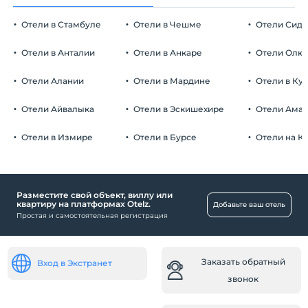
Отели в Стамбуле
Отели в Чешме
Отели Сид
Отели в Анталии
Отели в Анкаре
Отели Олю
Отели Алании
Отели в Мардине
Отели в Ку
Отели Айвалыка
Отели в Эскишехире
Отели Ама
Отели в Измире
Отели в Бурсе
Отели на К
Разместите свой объект, виллу или
квартиру на платформах Otelz.
Добавьте ваш отель
Простая и самостоятельная регистрация
Заказать обратный
Вход в Экстранет
звонок