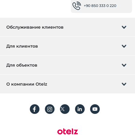
+90 850 333 0 220
Обслуживание клиентов
Управление бронированием
Для клиентов
Заказать обратный звонок
Подарочная карта
Для объектов
Стать партнером
Что такое ZMoney?
Добавьте ваш отель
О компании Otelz
Контактная информация
Вход для участников
Разместите свою виллу / квартиру
О нас
Часто задаваемые вопросы
Зарегистрироваться
Устойчивое развитие
Защита персональных данных
Правила и условия