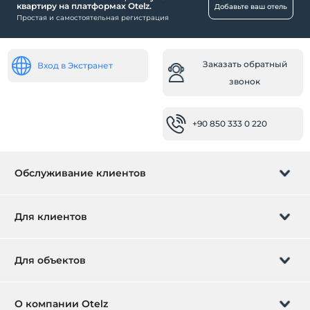
квартиру на платформах Otelz.
Добавьте ваш отель
Простая и самостоятельная регистрация
Заказать обратный
Вход в Экстранет
звонок
+90 850 333 0 220
Обслуживание клиентов
Управление бронированием
Для клиентов
Заказать обратный звонок
Подарочная карта
Для объектов
Стать партнером
Что такое ZMoney?
Добавьте ваш отель
О компании Otelz