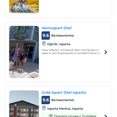
hizmetinizdeyiz. Isparta'daki tüm otel ve
konaklama tesisleri arasında "2.
Hannapart Otel
9.6
Великолепно
Eğirdir, Isparta
Наш объект, который был построен и
сдан в эксплуатацию в соответствии с
европейскими стандартами качества в
2018 году на берегу озера в районе
Эгирдир, расположен в великолепном
месте и предлагает незабываемые
возможности для отдыха в раю в
бесконечности
Gold Apart Otel Isparta
9.6
Великолепно
Isparta Merkez, Isparta
Платите позже с Zumbara