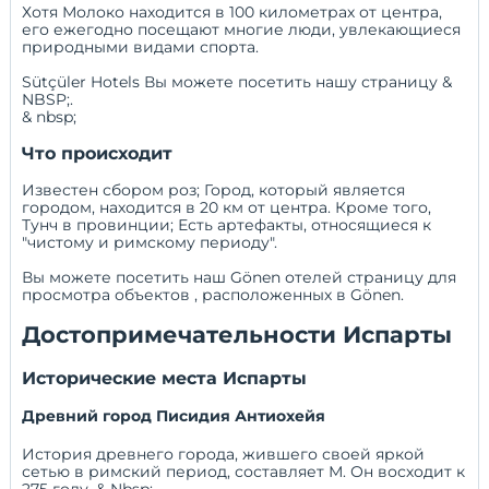
Хотя Молоко находится в 100 километрах от центра,
его ежегодно посещают многие люди, увлекающиеся
природными видами спорта.
Sütçüler Hotels Вы можете посетить нашу страницу
&
NBSP;.
& nbsp;
Что происходит
Известен сбором роз; Город, который является
городом, находится в 20 км от центра. Кроме того,
Тунч в провинции; Есть артефакты, относящиеся к
"чистому и римскому периоду".
Вы можете посетить наш
Gönen отелей
страницу для
просмотра объектов , расположенных в Gönen.
Достопримечательности Испарты
Исторические места Испарты
Древний город Писидия Антиохейя
История древнего города, жившего своей яркой
сетью в римский период, составляет М. Он восходит к
275 году. & Nbsp;