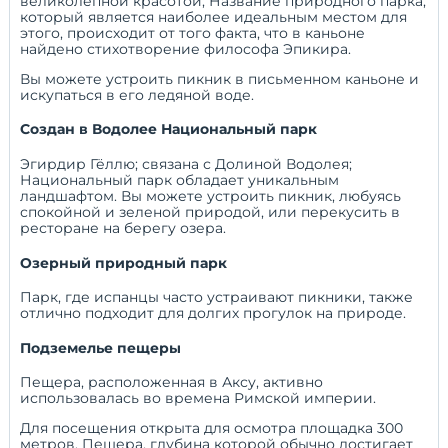
великолепной красотой; Название природного парка,
который является наиболее идеальным местом для
этого, происходит от того факта, что в каньоне
найдено стихотворение философа Эпикира.
Вы можете устроить пикник в письменном каньоне и
искупаться в его ледяной воде.
Создан в Водолее Национальный парк
Эгирдир Гёллю; связана с
Долиной Водолея;
Национальный парк
обладает уникальным
ландшафтом. Вы можете устроить пикник, любуясь
спокойной и зеленой природой, или перекусить в
ресторане на берегу озера.
Озерный природный парк
Парк, где испанцы часто устраивают пикники, также
отлично подходит для долгих прогулок на природе.
Подземелье пещеры
Пещера, расположенная в Аксу, активно
использовалась во времена Римской империи.
Для посещения открыта для осмотра площадка 300
метров. Пещера, глубина которой обычно достигает