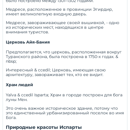
было построено между 1301–1302 годами.
Медресе, расположенное в провинции Эгирдир,
имеет великолепную входную дверь.
Медресе, завораживающее своей вышивкой, - одно
из исторических мест, находящихся в центре
внимания туристов.
Церковь Айя-Бания
Предполагается, что церковь, расположенная вокруг
Туранского района, была построена в 1750-х годах. &
nbsp;
Интересный & ccedil; Церковь, имеющая свою
архитектуру, завораживает тех, кто ее видит.
Храм людей
Yalva & ccedil Isparta; Храм в городе построен для бога
луны Мен.
Это очень важное историческое здание, потому что
это единственный урбанизированный поселок во имя
Бога.
Природные красоты Испарты