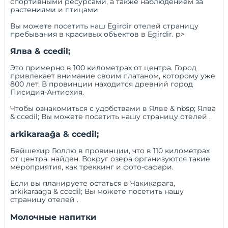
спортивными ресурсами, а также наблюдением за
растениями и птицами.
Вы можете посетить наш
Egirdir отелей
страницу
пребывания в красивых объектов в Egirdir. р>
Ялва & ccedil;
Это примерно в 100 километрах от центра. Город
привлекает внимание своим платаном, которому уже
800 лет. В провинции находится древний город
Писидия-Антиохия.
Чтобы ознакомиться с удобствами в Ялве & nbsp;
Ялва
& ccedil; Вы можете посетить нашу страницу отелей
.
arkikaraağa & ccedil;
Бейшехир Гюллю в провинции, что в 110 километрах
от центра. найден. Вокруг озера организуются такие
мероприятия, как треккинг и фото-сафари.
Если вы планируете остаться в Чакикарага,
arkikaraaga & ccedil; Вы можете посетить нашу
страницу отелей
.
Молочные напитки