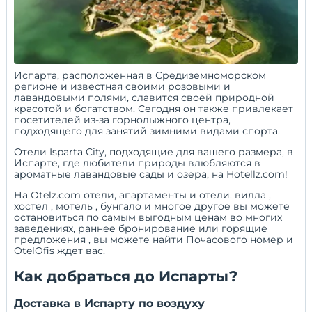
Испарта, расположенная в Средиземноморском
регионе и известная своими розовыми и
лавандовыми полями, славится своей природной
красотой и богатством. Сегодня он также привлекает
посетителей из-за горнолыжного центра,
подходящего для занятий зимними видами спорта.
Отели Isparta City, подходящие для вашего размера, в
Испарте, где любители природы влюбляются в
ароматные лавандовые сады и озера, на Hotellz.com!
На Otelz.com отели, апартаменты и отели.
вилла
,
хостел
,
мотель
,
бунгало
и многое другое вы можете
остановиться по самым выгодным ценам во многих
заведениях,
раннее бронирование
или
горящие
предложения
, вы можете найти
Почасового номер
и
OtelOfis
ждет вас.
Как добраться до Испарты?
Доставка в Испарту по воздуху