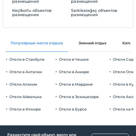
размещения
размещения
Keçiborlu объектов
Sarkikarağaç объектов
размещения
размещения
Популярные места отдыха
Зимний отдых
Катег
Отели в Стамбуле
Отели в Чешме
Отели Сид
Отели в Анталии
Отели в Анкаре
Отели Олю
Отели Алании
Отели в Мардине
Отели в Ку
Отели Айвалыка
Отели в Эскишехире
Отели Ама
Отели в Измире
Отели в Бурсе
Отели на К
Разместите свой объект, виллу или