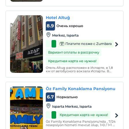
детоксикацией в тихом, спокойном,
специально спроектированном месте на
природе, посреди розовых и
лавандовых садов на высоте 1560 м над
уровнем моря, посреди соснового
Hotel Altuğ
источника кислорода.
8.9
Очень хорошо
Merkez, Isparta
Платите позже с Zumbara
Вариант оплаты в рассрочку
Кредитная карта не нужна!
Отель Altug расположен в Испарте, в 1,8
км от автобусного вокзала Испарты. В
номерах есть телевизор. В каждом
номере есть собственная ванная комната.
Для комфортного отдыха
предоставляются тапочки и фен.
Öz Family Konaklama Pansiyonu
6.7
Нормально
Isparta Merkez, Isparta
Кредитная карта не нужна!
Öz Family Konaklama Pansiyonu'nda , 7/24
resepsiyon hizmeti mevcut olup, 1+0 / 1+1 /
2+1 otel konforunda daire ve odalarımız ile