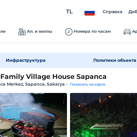
TL
Справка
Доб
ели
Ап. и виллы
Номера по часам
Ар
Инфраструктура
Политики объекта
z Family Village House Sapanca
ca Merkez, Sapanca, Sakarya
-
Показать на карте