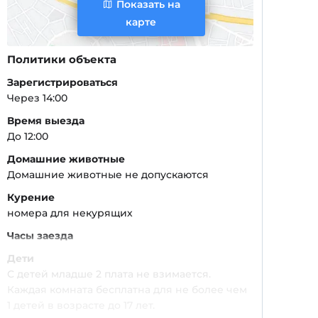
Показать на
карте
Политики объекта
Зарегистрироваться
Через 14:00
Время выезда
До 12:00
Домашние животные
Домашние животные не допускаются
Курение
номера для некурящих
Часы заезда
Дети
С детей младше 2 плата не взимается.
Каждая комната бесплатна для не более чем
1 детей в возрасте до 17 лет.