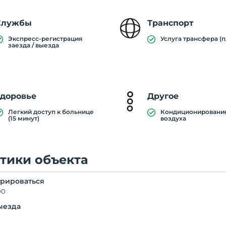
Службы
Транспорт
Экспресс-регистрация
Услуга трансфера (п
заезда / выезда
Здоровье
Другое
Легкий доступ к больнице
Кондиционировани
(15 минут)
воздуха
тики объекта
трироваться
00
ыезда