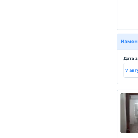
Измен
Дата з
7 авг