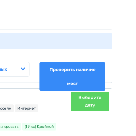
Каждая комната бесплатна для не более чем
2 детей в возрасте до 17 лет.
Каждая комната бесплатна для не более чем
3 детей в возрасте до 17 лет.
Каждая комната бесплатна для не более чем
4 детей в возрасте до 17 лет.
лых
Проверить наличие
мест
Выберите
дату
ассейн
Интернет
ая кровать
(1 Икс) Двойной