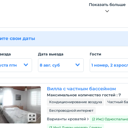
Показать больше
ите свои даты
аезда
Дата выезда
Гости
уста птн
8 авг. суб
1 номер, 2 взрос
Вилла с частным бассейном
Максимальное количество гостей
:
7
Кондиционирование воздуха
Частный б
Беспроводной интернет
Варианты кроватей
(2 Икс) Односпальн
(3 Икс) Диван-кровать / диван