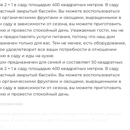
в 2 + 1 в саду площадью 400 квадратных метров. В саду
частный закрытый бассейн. Вы можете воспользоваться
 органическими фруктами и овощами, выращенными в
 саду в зависимости от сезона, вы можете приготовить
кю и провести спокойный день. Уважаемые гости, мы не
 предоставлять услуги питания, потому что наш дом
азначен только для вас. Тем не менее, есть оборудование,
ое удовлетворит все ваши потребности в отношении
кю в саду и еды на кухне.
ом предназначен для семей и составляет 50 квадратных
в 2 + 1 в саду площадью 400 квадратных метров. В саду
частный закрытый бассейн. Вы можете воспользоваться
 органическими фруктами и овощами, выращенными в
 саду в зависимости от сезона, вы можете приготовить
кю и провести спокойный день.
оложение
ный деревенский дом Yıldız находится в 4 км от центра
джи. 8 км от Кыркпынара. Он находится в 25 км от
пе.