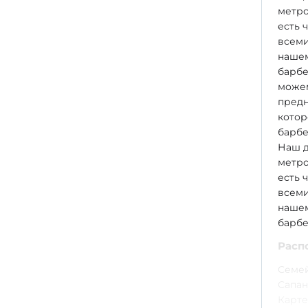
метро
есть 
всеми
нашем
барбе
можем
предн
котор
барбе
Наш д
метро
есть 
всеми
нашем
барбе
Расп
Семей
Сапан
Карте