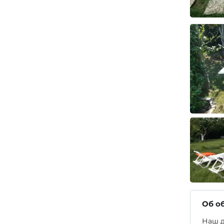
Об о
Наш д