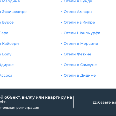
в Мардине
Отели в Кунде
в Эскишехире
Отели Амасры
в Бурсе
Отели на Кипре
Лара
Отели Шанлыурфа
в Кайсери
Отели в Мерсине
в Болу
Отели Фетхие
Эдирне
Отели в Самсуне
Ассоса
Отели в Дидиме
й объект, виллу или квартиру на
lz.
Добавьте в
ятельная регистрация