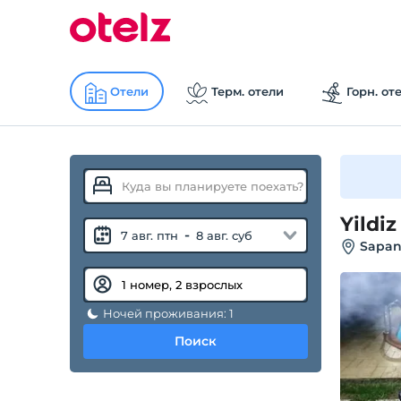
Отели
Терм. отели
Горн. от
Yildi
-
7 авг. птн
8 авг. суб
Sapan
Ночей проживания: 1
Поиск