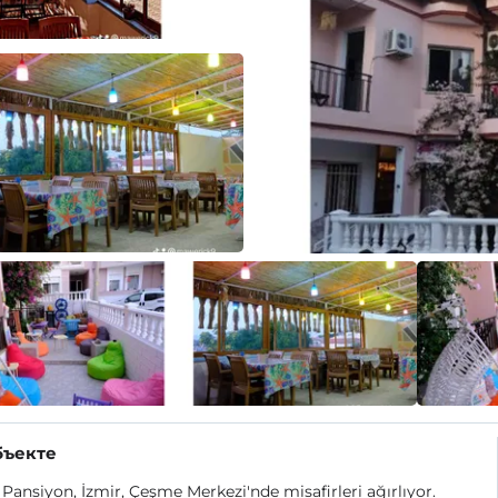
бъекте
Pansiyon, İzmir, Çeşme Merkezi'nde misafirleri ağırlıyor.