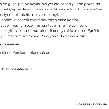
in en güzel plaj ve koylarının yer aldığı son yılların gözde tatil
ennet Çeşme'de, evinizdeki rahatlık ve konforu bulabileceğiniz
ansiyonu olarak hizmet vermekteyiz.
ı otelimizi değerli misafirlerimizin daha konforlu
ayabilmesi için özel mimari tasarımlar ile yeniledik.
u, keyifli ve unutulmaz bir tatil deneyimi için sizleri Ege’nin
yici atmosferine Yeşim Pansiyon’a davet ediyoruz.
оложение
 Merkez'de konumlanmaktadır.
ж
 900 m mesafededir.
Показать больше