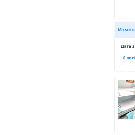
Измен
Дата з
6 авг