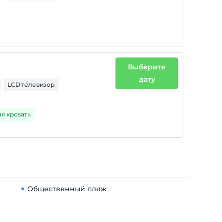
Выберите
дату
LCD телевизор
ая кровать
Общественный пляж