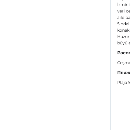
İzmir'
yeri c
aile p
5 odal
konakl
Huzurl
büyüle
Расп
Çeşme
Пля
Plaja