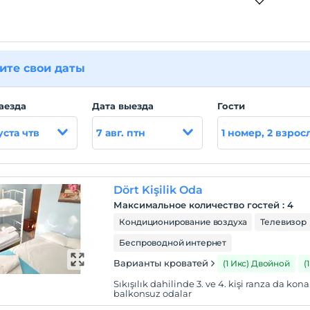
ите свои даты
аезда
Дата выезда
Гости
уста чтв
7 авг. птн
1 номер, 2 взрос
Dört Kişilik Oda
Максимальное количество гостей
:
4
Кондиционирование воздуха
Телевизор
Беспроводной интернет
Варианты кроватей
(1 Икс) Двойной
(
Sıkışılık dahilinde 3. ve 4. kişi ranza da ko
balkonsuz odalar