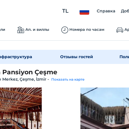
TL
Справка
Доб
ели
Ап. и виллы
Номера по часам
Ар
нфраструктура
Отзывы гостей
Пол
 Pansiyon Çeşme
 Merkez, Çeşme, İzmir
-
Показать на карте