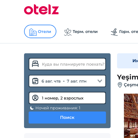
Отели
Терм. отели
Горн. от
И
Yeşim
-
6 авг. чтв
7 авг. птн
Çeşme
Ночей проживания: 1
Поиск