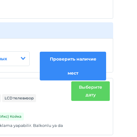
лых
Проверить наличие
мест
Выберите
дату
LCD телевизор
1 Икс) Койка
naklama yapabilir. Balkonlu ya da