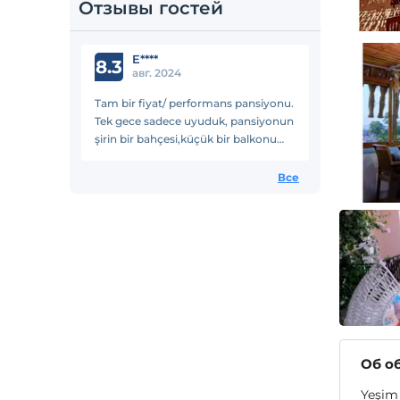
Отзывы гостей
E****
8.3
авг. 2024
Tam bir fiyat/ performans pansiyonu.
Tek gece sadece uyuduk, pansiyonun
şirin bir bahçesi,küçük bir balkonu
var. Çarşının dibinde.
Çarşaflar,havlular tertemiz. Işletmeci
Все
güleryüzlü.
Об о
Yeşim 