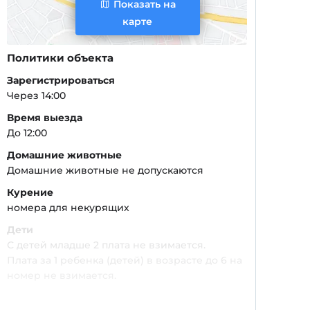
Показать на
карте
Политики объекта
Зарегистрироваться
Через 14:00
Время выезда
До 12:00
Домашние животные
Домашние животные не допускаются
Курение
номера для некурящих
Дети
С детей младше 2 плата не взимается.
Плата за 1 ребенка (детей) в возрасте до 6 на
номер не взимается.