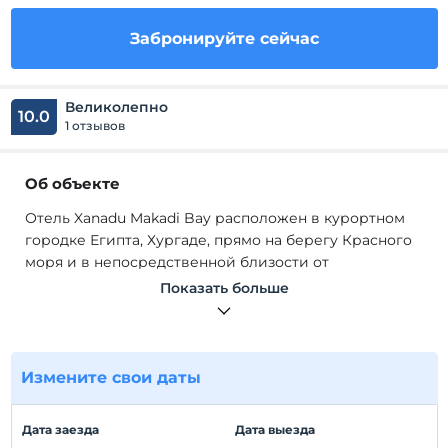
Забронируйте сейчас
Великолепно
10.0
1 отзывов
Об объекте
Отель Xanadu Makadi Bay расположен в курортном
городке Египта, Хургаде, прямо на берегу Красного
моря и в непосредственной близости от
бесчисленных исторических и туристических
Показать больше
достопримечательностей. На общей площади
500.000 м2 отель предлагает гостям со всего мира
обслуживание уровня High Class по системе «все
включено» и сочетает комфорт и роскошь, столь
Измените свои даты
необходимых для незабываемого отдыха.
Благодаря своей особенной архитектуре отель
Дата заезда
Дата выезда