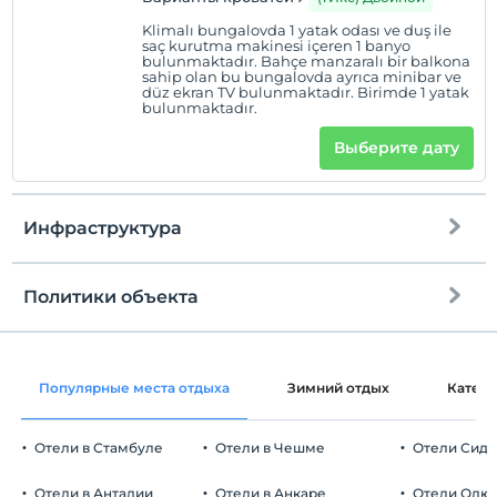
Klimalı bungalovda 1 yatak odası ve duş ile
saç kurutma makinesi içeren 1 banyo
bulunmaktadır. Bahçe manzaralı bir balkona
sahip olan bu bungalovda ayrıca minibar ve
düz ekran TV bulunmaktadır. Birimde 1 yatak
bulunmaktadır.
Выберите дату
Инфраструктура
Политики объекта
Интернет
Зарегистрироваться
Бесплатно Wi-fi
Через 14:00
Популярные места отдыха
Зимний отдых
Катег
Общие зоны и все комнаты
Время выезда
До 12:00
Отели в Стамбуле
Отели в Чешме
Отели Сид
Домашние животные
Домашние животные не допускаются
Отели в Анталии
Отели в Анкаре
Отели Олю