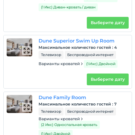
Курение
(1 Икс) Диван-кровать / диван
номера для некурящих
Дети
Выберите дату
С детей младше 2 плата не взимается.
Плата за 1 ребенка (детей) в возрасте до 12 на номер
Dune Superior Swim Up Room
не взимается.
Максимальное количество гостей
:
4
Телевизор
Беспроводной интернет
Варианты кроватей
(1 Икс) Двойной
Выберите дату
Dune Family Room
Максимальное количество гостей
:
7
Телевизор
Беспроводной интернет
Варианты кроватей
(2 Икс) Односпальная кровать
(1 Икс) Двойной