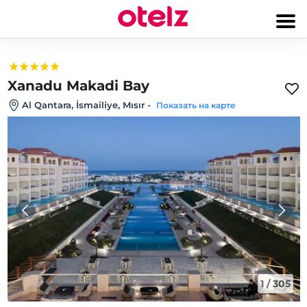
Xanadu Makadi Bay
Al Qantara, İsmailiye, Mısır
-
Показать на карте
1
/
305