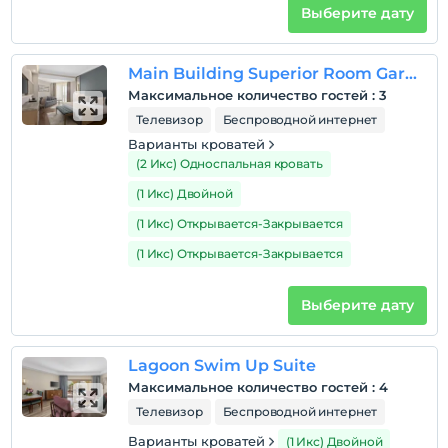
деревенский завтрак с натуральными и полезными
Выберите дату
вариантами завтрака.
Расположение
Main Building Superior Room Garden View
Максимальное количество гостей
:
3
Xanadu Makadi Bay находится в 30 минутах езды от
аэропорта Хургады.
Телевизор
Беспроводной интернет
Варианты кроватей
(2 Икс) Односпальная кровать
Показать на
(1 Икс) Двойной
карте
(1 Икс) Открывается-Закрывается
(1 Икс) Открывается-Закрывается
Политики объекта
Зарегистрироваться
Выберите дату
Через 14:00
Время выезда
Lagoon Swim Up Suite
До 12:00
Максимальное количество гостей
:
4
Домашние животные
Телевизор
Беспроводной интернет
Домашние животные не допускаются
Варианты кроватей
(1 Икс) Двойной