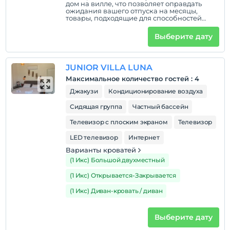
дом на вилле, что позволяет оправдать
ожидания вашего отпуска на месяцы,
товары, подходящие для способностей
человека, а также инструменты и
оборудование, которые у вас есть в вашем
Выберите дату
доме. Вилла, расположенная в окружении
великолепной природы, где вы сможете
убежать от шума и стресса города, и
расслабиться в двойном джакузи в
JUNIOR VILLA LUNA
спальне, очистит вашу душу. Он ждет вас,
наших дорогих гостей, с его просторным и
Максимальное количество гостей
:
4
современным дизайном интерьера.
Джакузи
Кондиционирование воздуха
Сидящая группа
Частный бассейн
Телевизор с плоским экраном
Телевизор
LED телевизор
Интернет
Варианты кроватей
(1 Икс) Большой двухместный
(1 Икс) Открывается-Закрывается
(1 Икс) Диван-кровать / диван
Выберите дату