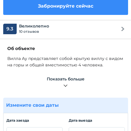
Забронируйте сейчас
Великолепно
9.3
10 отзывов
Об объекте
Вилла Ay представляет собой крытую виллу с видом
на горы и общей вместимостью 4 человека.
В нашей вилле есть такие удобства, как парковка,
Показать больше
кухня, посуда, стиральная машина, холодильник,
посудомоечная машина, встроенный гарнитур,
кондиционер.
Измените свои даты
Расположение
Он находится в 7 км от центра Каша. Аэропорт
Дата заезда
Дата выезда
Даламан находится в 150 км.