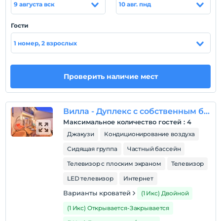
9 августа вск
10 авг. пнд
Показать на
Гости
карте
1 номер, 2 взрослых
Политики объекта
Зарегистрироваться
Проверить наличие мест
Через 16:00
Время выезда
Вилла - Дуплекс с собственным бассейном
До 10:00
Максимальное количество гостей
:
4
Домашние животные
Джакузи
Кондиционирование воздуха
Домашние животные разрешены
Сидящая группа
Частный бассейн
Курение
Телевизор с плоским экраном
Телевизор
Есть места для курения
LED телевизор
Интернет
Часы заезда
Варианты кроватей
(1 Икс) Двойной
Дети
С детей младше 2 плата не взимается.
(1 Икс) Открывается-Закрывается
Плата за 2 ребенка (детей) в возрасте до 17 на номер