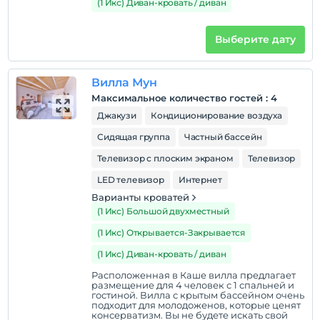
(1 Икс) Диван-кровать / диван
не взимается.
Выберите дату
Вилла Мун
Максимальное количество гостей
:
4
Джакузи
Кондиционирование воздуха
Сидящая группа
Частный бассейн
Телевизор с плоским экраном
Телевизор
LED телевизор
Интернет
Варианты кроватей
(1 Икс) Большой двухместный
(1 Икс) Открывается-Закрывается
(1 Икс) Диван-кровать / диван
Расположенная в Каше вилла предлагает
размещение для 4 человек с 1 спальней и
гостиной. Вилла с крытым бассейном очень
подходит для молодоженов, которые ценят
консерватизм. Вы не будете искать свой