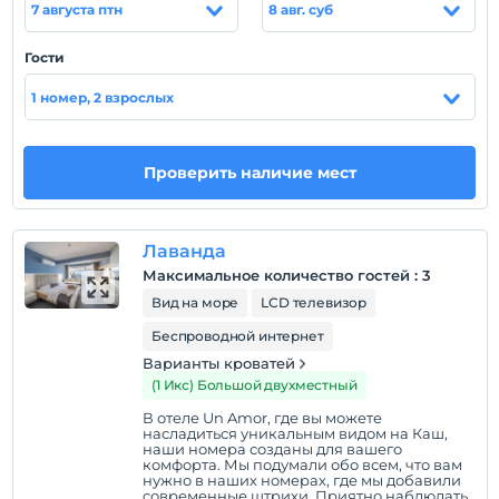
7 августа птн
8 авг. суб
Гости
Показать на
1 номер, 2 взрослых
карте
Политики объекта
Проверить наличие мест
Зарегистрироваться
Через 14:00
Лаванда
Время выезда
Максимальное количество гостей
:
3
До 12:00
Вид на море
LCD телевизор
Домашние животные
Беспроводной интернет
Домашние животные разрешены
Варианты кроватей
Курение
(1 Икс) Большой двухместный
Номера для некурящих
В отеле Un Amor, где вы можете
насладиться уникальным видом на Каш,
Дети
наши номера созданы для вашего
Детям младше 16 лет не разрешается проживать в
комфорта. Мы подумали обо всем, что вам
нужно в наших номерах, где мы добавили
этом учреждении.
современные штрихи. Приятно наблюдать