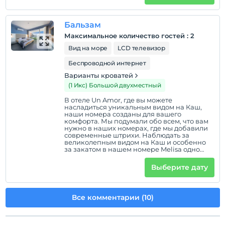
Бальзам
Максимальное количество гостей
:
2
Вид на море
LCD телевизор
Беспроводной интернет
Варианты кроватей
(1 Икс) Большой двухместный
В отеле Un Amor, где вы можете
насладиться уникальным видом на Каш,
наши номера созданы для вашего
комфорта. Мы подумали обо всем, что вам
нужно в наших номерах, где мы добавили
современные штрихи. Наблюдать за
великолепным видом на Каш и особенно
за закатом в нашем номере Melisa одно
удовольствие. На нашем полезном и
большом балконе есть гостиная, где мы
Выберите дату
можем снять усталость дня. На балконе
качели, стол и 2 стула. На нашем балконе
также есть потолок и механизм навеса,
который можно открывать и закрывать с
Все комментарии (10)
помощью пульта дистанционного
управления.