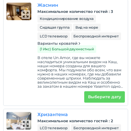
Жасмин
Максимальное количество гостей
:
3
Кондиционирование воздуха
Сидящая группа
Вид на море
LCD телевизор
Беспроводной интернет
Варианты кроватей
(1 Икс) Большой двухместный
В отеле Un Amor, где вы можете
насладиться уникальным видом на Каш,
наши номера созданы для вашего
комфорта. Мы подумали обо всем, что вам
нужно в наших номерах, где мы добавили
современные штрихи. Наблюдать за
великолепным видом на Каш и особенно
за закатом в нашем номере Yasemin одно
удовольствие. Наслаждайтесь видом на
море из нашего номера Yasemin,
Выберите дату
расположенного на первом этаже.
Хризантема
Максимальное количество гостей
:
2
LCD телевизор
Беспроводной интернет