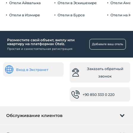
Приватный столик в ресторане
Отели Айвалыка
Отели в Эскишехире
Отели Ама
Украшение кровати
Отели в Измире
Отели в Бурсе
Отели на К
Спа и оздоровительный центр
Müsaitliğe Göre Erken Giriş Ve Geç Çıkış
İmkanı
Витаминный бар
Разместите свой объект, виллу или
Бассейн
квартиру на платформах Otelz.
Добавьте ваш отель
Простая и самостоятельная регистрация
Открытый бассейн
Romantik Havuz
Заказать обратный
Службы
Вход в Экстранет
звонок
24-часовое обслуживание
Экспресс-регистрация заезда / выезда
+90 850 333 0 220
Рабочее место
Принтер
Обслуживание клиентов
Telefon
Транспорт
Управление бронированием