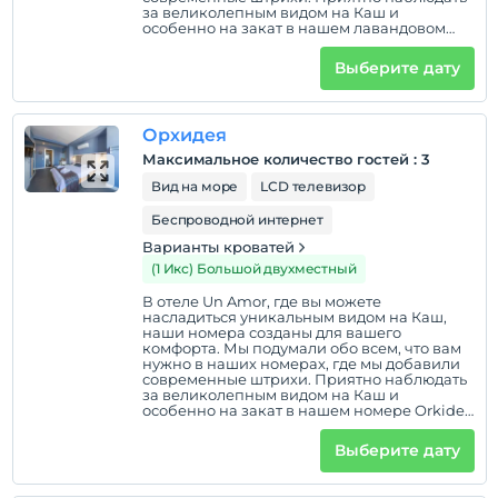
за великолепным видом на Каш и
особенно на закат в нашем лавандовом
номере. Насладитесь видом на море в
нашем номере Lavender, расположенном
Выберите дату
на первом этаже.
Орхидея
Максимальное количество гостей
:
3
Вид на море
LCD телевизор
Беспроводной интернет
Варианты кроватей
(1 Икс) Большой двухместный
В отеле Un Amor, где вы можете
насладиться уникальным видом на Каш,
наши номера созданы для вашего
комфорта. Мы подумали обо всем, что вам
нужно в наших номерах, где мы добавили
современные штрихи. Приятно наблюдать
за великолепным видом на Каш и
особенно на закат в нашем номере Orkide.
Насладитесь видом на море в нашем
номере Orchid, расположенном на первом
Выберите дату
этаже.