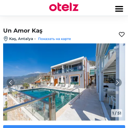
Un Amor Kaş
Kaş, Antalya
-
Показать на карте
1
/
51