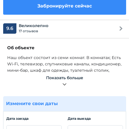
Забронируйте сейчас
Великолепно
9.6
17 отзывов
Об объекте
Наш объект состоит из семи комнат. В комнатах; Есть
Wi-Fi, телевизор, спутниковые каналы, кондиционер,
мини-бар, шкаф для одежды, туалетный столик,
санузел, душевая кабина.
Показать больше
Наш объект состоит из семи комнат. В комнатах; Есть
Wi-Fi, телевизор, спутниковые каналы, кондиционер,
мини-бар, шкаф для одежды, туалетный столик,
санузел, душевая кабина. У нас есть бассейн. Мы
Измените свои даты
ждем вас, наши дорогие гости.
Расположение
Дата заезда
Дата выезда
Наш объект находится в Анталии Каш.