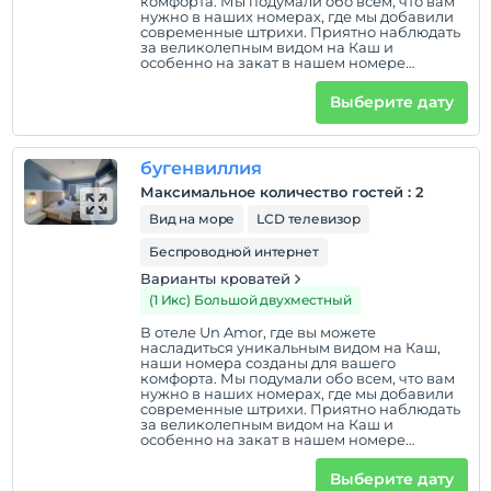
комфорта. Мы подумали обо всем, что вам
нужно в наших номерах, где мы добавили
современные штрихи. Приятно наблюдать
за великолепным видом на Каш и
особенно на закат в нашем номере
Erguvan. На нашем полезном и большом
балконе есть гостиная, где мы можем снять
Выберите дату
усталость дня. На балконе качели, стол и 2
стула. На нашем балконе также есть
потолок и механизм навеса, который
можно открывать и закрывать с помощью
бугенвиллия
пульта дистанционного управления.
Максимальное количество гостей
:
2
Вид на море
LCD телевизор
Беспроводной интернет
Варианты кроватей
(1 Икс) Большой двухместный
В отеле Un Amor, где вы можете
насладиться уникальным видом на Каш,
наши номера созданы для вашего
комфорта. Мы подумали обо всем, что вам
нужно в наших номерах, где мы добавили
современные штрихи. Приятно наблюдать
за великолепным видом на Каш и
особенно на закат в нашем номере
Bougainvillea. Наслаждайтесь видом на
море из нашего номера Bougainvillea,
Выберите дату
расположенного на первом этаже.