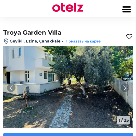
Troya Garden Vılla
Geyikli, Ezine‎, Çanakkale
-
Показать на карте
1
/
25