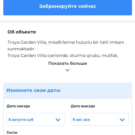
Забронируйте сейчас
Об объекте
Troya Garden Villa, misafirlerine huzurlu bir tatil imkanı
sunmaktadır.
Troya Garden Villa içerisinde, oturma grubu, mutfak,
ocak, mutfak araç ve gereçleri, ısıtma, TV bulunmaktadır.
Показать больше
Расположение
Dalyan Köyü Geyikli'de konumlanmaktadır.
Измените свои даты
Пляж
Plaja 500 m mesafededir.
Дата заезда
Дата выезда
8 августа суб
9 авг. вск
Показать на
карте
Гости