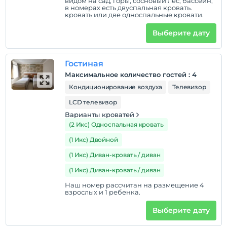
Политики объекта
видом на сад, горы, сосновый лес, бассейн,
в номерах есть двуспальная кровать.
кровать или две односпальные кровати.
Зарегистрироваться
Через 14:00
Выберите дату
Время выезда
До 12:00
Гостиная
Домашние животные
Максимальное количество гостей
:
4
Домашние животные не допускаются
Кондиционирование воздуха
Телевизор
Курение
LCD телевизор
номера для некурящих
Варианты кроватей
(2 Икс) Односпальная кровать
Дети
С детей младше 2 плата не взимается.
(1 Икс) Двойной
Плата за 1 ребенка (детей) в возрасте до 12 на номер
(1 Икс) Диван-кровать / диван
не взимается.
(1 Икс) Диван-кровать / диван
Наш номер рассчитан на размещение 4
взрослых и 1 ребенка.
Выберите дату