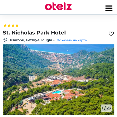
St. Nicholas Park Hotel
Hisarönü, Fethiye, Muğla
-
Показать на карте
1
/
23