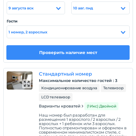
такие как паста, салат и печенье. Вы можете найти
9 августа вск
10 авг. пнд
множество примеров местной и
интернациональной кухни в главном ресторане. В
Гости
спа-салоне есть сауна, турецкая баня и массажный
кабинет. Есть мини-клуб и игровая площадка для
1 номер, 2 взрослых
детей. Вы также можете поиграть в бильярд, дартс и
настольный теннис в отеле Nicholas Park.
Проверить наличие мест
Расположение
Отель Nicholas Park расположен всего в 3 км от
пляжа Олюдениз, на холме в окружении сосен. К
Стандартный номер
услугам гостей номера с видом на море,
Максимальное количество гостей
:
3
телевизором и кондиционером, открытые бассейны
Кондиционирование воздуха
Телевизор
и спа-салон.
LCD телевизор
Варианты кроватей
(1 Икс) Двойной
Показать на
Наш номер был разработан для
размещения 1 взрослого / 2 взрослых / 2
карте
взрослых + 1 ребенок или 3 взрослых.
Полностью отремонтирован и оформлен в
современном минималистском стиле, с