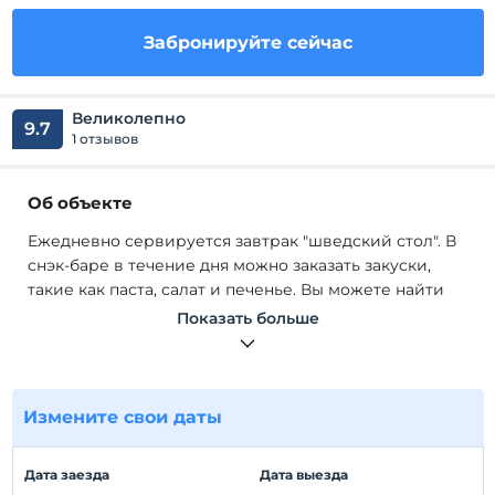
Забронируйте сейчас
Великолепно
9.7
1 отзывов
Об объекте
Ежедневно сервируется завтрак "шведский стол". В
снэк-баре в течение дня можно заказать закуски,
такие как паста, салат и печенье. Вы можете найти
множество примеров местной и
Показать больше
интернациональной кухни в главном ресторане. В
спа-салоне есть сауна, турецкая баня и массажный
кабинет. Есть мини-клуб и игровая площадка для
детей. Вы также можете поиграть в бильярд, дартс и
Измените свои даты
настольный теннис в отеле Nicholas Park.
Ежедневно сервируется завтрак "шведский стол". В
Дата заезда
Дата выезда
снэк-баре в течение дня можно заказать закуски,