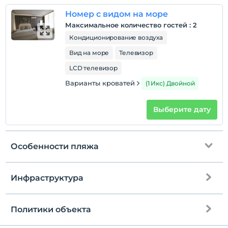
Номер с видом на море
Максимальное количество гостей
:
2
Кондиционирование воздуха
Вид на море
Телевизор
LCD телевизор
Варианты кроватей
(1 Икс) Двойной
Выберите дату
Особенности пляжа
Инфраструктура
До пляжа
6 км
Трансфер до пляжа
Политики объекта
Интернет
Частный пляж