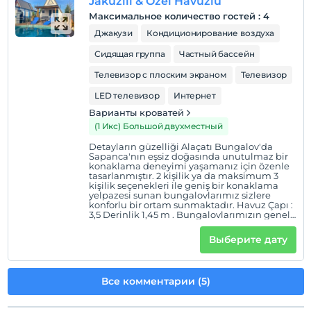
Jakuzili & Özel Havuzlu
Максимальное количество гостей
:
4
Джакузи
Кондиционирование воздуха
Сидящая группа
Частный бассейн
Телевизор с плоским экраном
Телевизор
LED телевизор
Интернет
Варианты кроватей
(1 Икс) Большой двухместный
Detayların güzelliği Alaçatı Bungalov'da
Sapanca'nın eşsiz doğasında unutulmaz bir
konaklama deneyimi yaşamanız için özenle
tasarlanmıştır. 2 kişilik ya da maksimum 3
kişilik seçenekleri ile geniş bir konaklama
yelpazesi sunan bungalovlarımız sizlere
konforlu bir ortam sunmaktadır. Havuz Çapı :
3,5 Derinlik 1,45 m . Bungalovlarımızın genel
özellikleri şu şekildedir ; 3 Kişiye kadar
konaklama imkânı, 0-6 yaş 1 çocuk ücretsiz ,
Выберите дату
Isınma : Kalorifer sistemi ile sağlanmaktadır.
YAŞAM ALANI: Oturma grubu, Klima, Smart
Tv , Döküm şömine soba MUTFAK: Mutfak
içerisinde mutfak araç ve gereçleri
Все комментарии (5)
mevcuttur. Mini Buzdolabı YATAK ODASI: 1
adet çift kişilik yatak EĞLENCE : Netflix,
Jakuzi BAHÇE: Barbekü imkânı, Oturma