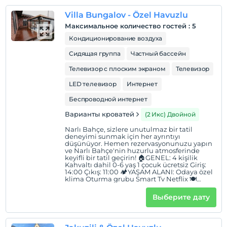
YATAK ODASI: Loft katta 1 adet çift kişilik
yatak Alt katta 1 adet çift kişilik yatak
Villa Bungalov - Özel Havuzlu
🏊🏻‍♂️EĞLENCE: Özel havuz 🍀BAHÇE: Barbekü
imkânı Oturma grubu ve ateş kazanı Özel
Максимальное количество гостей
:
5
otopark
Кондиционирование воздуха
Сидящая группа
Частный бассейн
Телевизор с плоским экраном
Телевизор
LED телевизор
Интернет
Беспроводной интернет
Варианты кроватей
(2 Икс) Двойной
Narlı Bahçe, sizlere unutulmaz bir tatil
deneyimi sunmak için her ayrıntıyı
düşünüyor. Hemen rezervasyonunuzu yapın
ve Narlı Bahçe'nin huzurlu atmosferinde
keyifli bir tatil geçirin! 🏠GENEL: 4 kişilik
Kahvaltı dahil 0-6 yaş 1 çocuk ücretsiz Giriş:
14:00 Çıkış: 11:00 🏕YAŞAM ALANI: Odaya özel
klima Oturma grubu Smart Tv Netflix 🍽
MUTFAK: Mini buzdolabı Mini mutffak Kettle
Çaycı 🛏YATAK ODASI: 2 adet çift kişilik yatak
Выберите дату
Kıyafet askılığı 🏊🏻‍♂️EĞLENCE: Özel havuz
Salıncak 🍀BAHÇE: Barbekü alanı Oturma
grubu