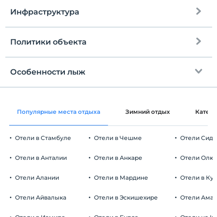
grubu ve Özel otopark
Инфраструктура
Политики объекта
Интернет
Зарегистрироваться
Бесплатно Wi-fi
Через 14:00
Особенности лыж
Общие зоны и все комнаты
Время выезда
До 11:30
на взлетно-посадочной полосе
20 км
Домашние животные
Популярные места отдыха
Зимний отдых
Катег
Домашние животные не допускаются
Курение
Отели в Стамбуле
Отели в Чешме
Отели Сид
Есть места для курения
Автостоянка
Дети
Отели в Анталии
Отели в Анкаре
Отели Олю
С детей младше 2 плата не взимается.
Бесплатно Частная парковка
Плата за 1 ребенка (детей) в возрасте до 12 на номер не
Отели Алании
Отели в Мардине
Отели в Ку
Парковка (на территории)
взимается.
Отели Айвалыка
Отели в Эскишехире
Отели Ама