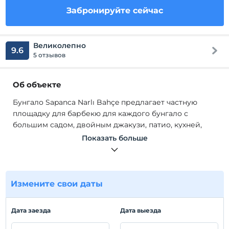
Забронируйте сейчас
Великолепно
9.6
5 отзывов
Об объекте
Бунгало Sapanca Narlı Bahçe предлагает частную
площадку для барбекю для каждого бунгало с
большим садом, двойным джакузи, патио, кухней,
телевизором, чугунной печью, бесплатной
Показать больше
парковкой, круглосуточной службой безопасности и
изолированной средой.
На кухне бунгало Sapanca Narlı Bahçe; Основные
Измените свои даты
материалы, такие как стаканы, тарелки, столовые
приборы доступны, а также есть чайник, кофеварка,
холодильник. Доступны основные продукты, такие
Дата заезда
Дата выезда
как чай, сахар, соль, кофе по-турецки, а в саду