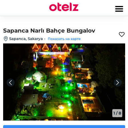
Sapanca Narlı Bahçe Bungalov
Sapanca, Sakarya
-
Показать на карте
1
/
8