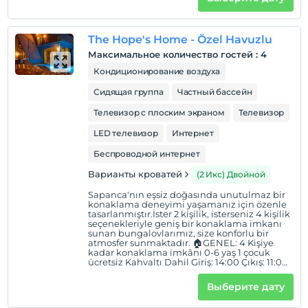
14:00 Çıkış: 11:00 🏕YAŞAM ALANI: Oturma
grubu Smart TV Netflix Klima 🍽MUTFAK: Mini
buzdolabı Mutfak gereçleri Kettle Çaycı 🛏
YATAK ODASI: 1 adet çift kişilik yatak
The Hope's Home - Özel Havuzlu
🏊🏻‍♂️EĞLENCE: Özel havuz ( Havuzunda
Isıtma Yoktur ) 🍀BAHÇE: Dağ manzarası
Максимальное количество гостей
:
4
Veranda- Avlu Barbekü imkanı
Кондиционирование воздуха
Сидящая группа
Частный бассейн
Телевизор с плоским экраном
Телевизор
LED телевизор
Интернет
Беспроводной интернет
Варианты кроватей
(2 Икс) Двойной
Sapanca'nın eşsiz doğasında unutulmaz bir
konaklama deneyimi yaşamanız için özenle
tasarlanmıştır.İster 2 kişilik, isterseniz 4 kişilik
seçenekleriyle geniş bir konaklama imkanı
sunan bungalovlarımız, size konforlu bir
atmosfer sunmaktadır. 🏠GENEL: 4 Kişiye
kadar konaklama imkânı 0-6 yaş 1 çocuk
ücretsiz Kahvaltı Dahil Giriş: 14:00 Çıkış: 11:00
🏕YAŞAM ALANI: Oturma grubu Klima Smart
Tv Netflix 🍽MUTFAK: Kahvaltı Dahil Mutfak
Выберите дату
içerisinde mutfak araç ve gereçleri
mevcuttur. Mini Buzdolabı Elektrikli ocak 🛏