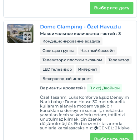
Выберите дату
Показать на
карте
Dome Glamping - Özel Havuzlu
Максимальное количество гостей
:
3
Политики объекта
Кондиционирование воздуха
Зарегистрироваться
Сидящая группа
Частный бассейн
Через 14:00
Телевизор с плоским экраном
Телевизор
Время выезда
LED телевизор
Интернет
До 11:30
Беспроводной интернет
Домашние животные
Домашние животные не допускаются
Варианты кроватей
(1 Икс) Двойной
Курение
Özel Tasarım, Lüks Konfor ve Eşsiz Deneyim
Narlı bahçe Dome House 30 metrekarelik
Есть места для курения
kullanım alanıyla modern ve şık bir
konaklama deneyimi sunar. İç mekânda
Дети
yaratılan ferah ve konforlu ortam, tatilinizi
unutulmaz kılmak için özenle
С детей младше 2 плата не взимается.
düşünülmüştür. Bu benzersiz tasarımda
Плата за 1 ребенка (детей) в возрасте до 12 на номер
şunlarla karşılaşacaksınız: 🏠GENEL: 2 kişiye
kadar konaklama imkanı 0-6 yaş 1 çocuk
не взимается.
ücretsiz Kahvaltı dahil Özel otopark Giriş:
Выберите дату