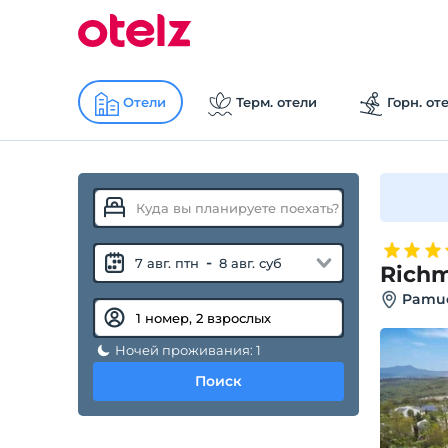
Отели
Терм. отели
Горн. от
-
7 авг. птн
8 авг. суб
Richm
Pamuc
Ночей проживания: 1
Поиск