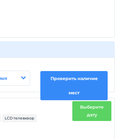
лых
Проверить наличие
мест
Выберите
дату
LCD телевизор