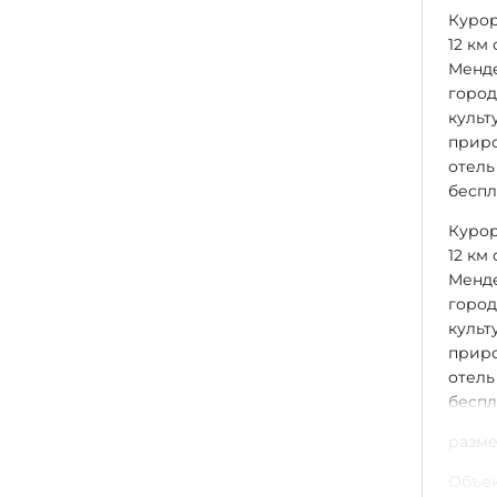
Курор
12 км
Менде
город
культ
приро
отель
беспл
Курор
12 км
Менде
город
культ
приро
отель
беспл
разм
Объек