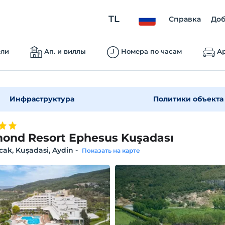
TL
Справка
Доб
ели
Ап. и виллы
Номера по часам
Ар
Инфраструктура
Политики объекта
ond Resort Ephesus Kuşadası
ak, Kuşadasi, Aydin
-
Показать на карте