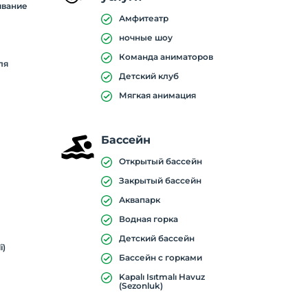
ивание
Амфитеатр
ночные шоу
Команда аниматоров
ля
Детский клуб
Мягкая анимация
Бассейн
Открытый бассейн
Закрытый бассейн
Аквапарк
Водная горка
Детский бассейн
i)
Бассейн с горками
Kapalı Isıtmalı Havuz
(Sezonluk)