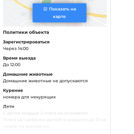
Показать на
карте
Политики объекта
Зарегистрироваться
Через 14:00
Время выезда
До 12:00
Домашние животные
Домашние животные не допускаются
Курение
номера для некурящих
Дети
С детей младше 2 плата не взимается.
Плата за 1 ребенка (детей) в возрасте до 12 на
номер не взимается.