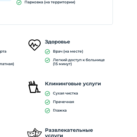
Парковка (на территории)
Здоровье
рта
Врач (на месте)
Легкий доступ к больнице
латная)
(15 минут)
Клининговые услуги
Сухая чистка
Прачечная
Глажка
Развлекательные
услуги