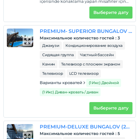
içerisinde konaklama yapan misafirler için
geçerlidir. * Bu konseptten faydalanmak
isteyen misafirler evlilik cüzdanlarını check in
Выберите дату
esnasında resepsiyona ibraz etmelidir.
PREMIUM- SUPERIOR BUNGALOV (1+1 / korunaklı bahçe içinde ısıtmalı özel havuz ve oda içinde jakuzi)
Максимальное количество гостей
:
3
Джакузи
Кондиционирование воздуха
Сидящая группа
Частный бассейн
Камин
Телевизор с плоским экраном
Телевизор
LCD телевизор
Варианты кроватей
(1 Икс) Двойной
(1 Икс) Диван-кровать / диван
Выберите дату
PREMIUM-DELUXE BUNGALOV (2+1 / korunaklı bahçe içinde ısıtmalı özel havuz ve oda içinde jakuzi)
Максимальное количество гостей
:
5