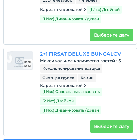
LCD телевизор
Интернет
Варианты кроватей
(1 Икс) Двойной
(1 Икс) Диван-кровать / диван
Выберите дату
2+1 FIRSAT DELUXE BUNGALOV
Максимальное количество гостей
:
5
Кондиционирование воздуха
Сидящая группа
Камин
Варианты кроватей
(1 Икс) Односпальная кровать
(2 Икс) Двойной
(1 Икс) Диван-кровать / диван
Выберите дату