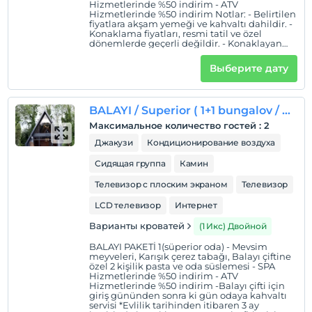
Hizmetlerinde %50 indirim - ATV
Hizmetlerinde %50 indirim Notlar: - Belirtilen
fiyatlara akşam yemeği ve kahvaltı dahildir. -
Konaklama fiyatları, resmi tatil ve özel
dönemlerde geçerli değildir. - Konaklayan
tüm misafirler beş çayından ücretsiz olarak
faydalanabilir. - Kahvaltı esnasında alınan
Выберите дату
çay, kahve ve hazır meyve suları ile akşam
yemeği esnasında alınan su belirtilen
fiyatlara dahildir. - Belirtilenlerin dışında
kalan tüm yiyecek ve içecekler ücretlidir. -
BALAYI / Superior ( 1+1 bungalov / oda içinde jakuzi)
Spa merkezine 12 yaş ve üzeri misafirler kabul
edilmektedir. Alınacak masaj ve bakımlar
Максимальное количество гостей
:
2
ekstra olarak ücretlendirilir. - Çocuk
ücretlerindeki indirim oranları yetişkinlerle
Джакузи
Кондиционирование воздуха
aynı odada konaklamaları durumunda
geçerli olacaktır. * ile işaretli özellikler
Сидящая группа
Камин
ücretlidir.
Телевизор с плоским экраном
Телевизор
LCD телевизор
Интернет
Варианты кроватей
(1 Икс) Двойной
BALAYI PAKETİ 1(süperior oda) - Mevsim
meyveleri, Karışık çerez tabağı, Balayı çiftine
özel 2 kişilik pasta ve oda süslemesi - SPA
Hizmetlerinde %50 indirim - ATV
Hizmetlerinde %50 indirim -Balayı çifti için
giriş gününden sonra ki gün odaya kahvaltı
servisi *Evlilik tarihinden itibaren 3 ay