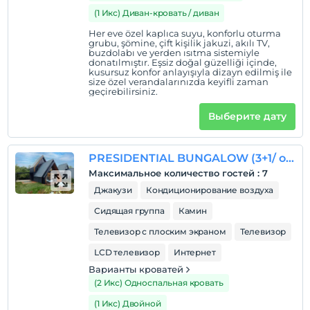
Дети
(1 Икс) Диван-кровать / диван
С детей младше 2 плата не взимается.
Her eve özel kaplıca suyu, konforlu oturma
Плата за 1 ребенка (детей) в возрасте до 6 на номер
grubu, şömine, çift kişilik jakuzi, akılı TV,
не взимается.
buzdolabı ve yerden ısıtma sistemiyle
donatılmıştır. Eşsiz doğal güzelliği içinde,
kusursuz konfor anlayışıyla dizayn edilmiş ile
size özel verandalarınızda keyifli zaman
geçirebilirsiniz.
Выберите дату
PRESIDENTIAL BUNGALOW (3+1/ oda içinde ve bahçede jakuzi)
Максимальное количество гостей
:
7
Джакузи
Кондиционирование воздуха
Сидящая группа
Камин
Телевизор с плоским экраном
Телевизор
LCD телевизор
Интернет
Варианты кроватей
(2 Икс) Односпальная кровать
(1 Икс) Двойной