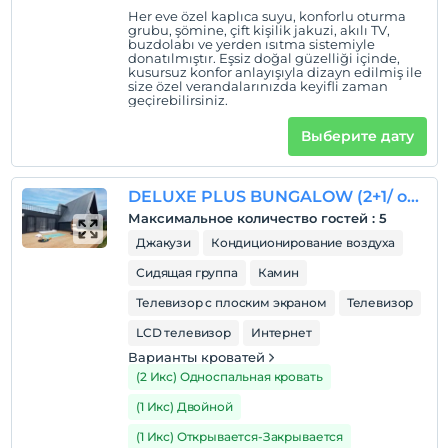
Her eve özel kaplıca suyu, konforlu oturma
Sapanca Gölü'ne 300 metre uzaklıktadır.
grubu, şömine, çift kişilik jakuzi, akılı TV,
buzdolabı ve yerden ısıtma sistemiyle
donatılmıştır. Eşsiz doğal güzelliği içinde,
kusursuz konfor anlayışıyla dizayn edilmiş ile
size özel verandalarınızda keyifli zaman
Показать на
geçirebilirsiniz.
карте
Выберите дату
Политики объекта
DELUXE PLUS BUNGALOW (2+1/ oda içinde ve bahçede jakuzi)
Зарегистрироваться
Максимальное количество гостей
:
5
Через 15:00
Джакузи
Кондиционирование воздуха
Время выезда
Сидящая группа
Камин
До 11:00
Телевизор с плоским экраном
Телевизор
Домашние животные
LCD телевизор
Интернет
Домашние животные разрешены
Варианты кроватей
Курение
(2 Икс) Односпальная кровать
Есть места для курения
(1 Икс) Двойной
Часы заезда
(1 Икс) Открывается-Закрывается