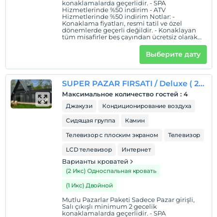
konaklamalarda geçerlidir. - SPA
Hizmetlerinde %50 indirim - ATV
Hizmetlerinde %50 indirim Notlar: -
Konaklama fiyatları, resmi tatil ve özel
dönemlerde geçerli değildir. - Konaklayan
tüm misafirler beş çayından ücretsiz olarak
faydalanabilir. - Kahvaltı esnasında alınan
çay, kahve ve hazır meyve suları ile akşam
Выберите дату
yemeği esnasında alınan su belirtilen
fiyatlara dahildir. - Belirtilenlerin dışında
kalan tüm yiyecek ve içecekler ücretlidir. -
Spa merkezine 12 yaş ve üzeri misafirler kabul
SUPER PAZAR FIRSATI / Deluxe ( 2+1 bungalov / oda içinde jakuzi)
edilmektedir. Alınacak masaj ve bakımlar
ekstra olarak ücretlendirilir. - Çocuk
Максимальное количество гостей
:
4
ücretlerindeki indirim oranları yetişkinlerle
aynı odada konaklamaları durumunda
Джакузи
Кондиционирование воздуха
geçerli olacaktır. * ile işaretli özellikler
ücretlidir.
Сидящая группа
Камин
Телевизор с плоским экраном
Телевизор
LCD телевизор
Интернет
Варианты кроватей
(2 Икс) Односпальная кровать
(1 Икс) Двойной
Mutlu Pazarlar Paketi Sadece Pazar girişli,
Salı çıkışlı minimum 2 gecelik
konaklamalarda geçerlidir. - SPA