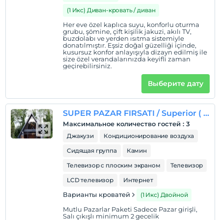
(1 Икс) Диван-кровать / диван
Her eve özel kaplıca suyu, konforlu oturma
grubu, şömine, çift kişilik jakuzi, akılı TV,
buzdolabı ve yerden ısıtma sistemiyle
donatılmıştır. Eşsiz doğal güzelliği içinde,
kusursuz konfor anlayışıyla dizayn edilmiş ile
size özel verandalarınızda keyifli zaman
geçirebilirsiniz.
Выберите дату
SUPER PAZAR FIRSATI / Superior ( 1+1 bungalov / oda içinde jakuzi)
Максимальное количество гостей
:
3
Джакузи
Кондиционирование воздуха
Сидящая группа
Камин
Телевизор с плоским экраном
Телевизор
LCD телевизор
Интернет
Варианты кроватей
(1 Икс) Двойной
Mutlu Pazarlar Paketi Sadece Pazar girişli,
Salı çıkışlı minimum 2 gecelik