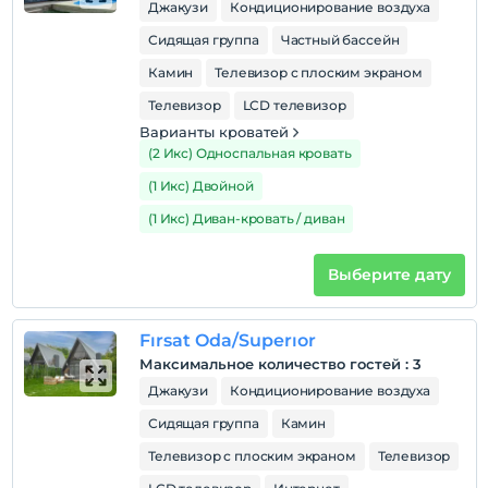
Джакузи
Кондиционирование воздуха
Сидящая группа
Частный бассейн
Камин
Телевизор с плоским экраном
Телевизор
LCD телевизор
Варианты кроватей
(2 Икс) Односпальная кровать
(1 Икс) Двойной
(1 Икс) Диван-кровать / диван
Выберите дату
Fırsat Oda/Superıor
Максимальное количество гостей
:
3
Джакузи
Кондиционирование воздуха
Сидящая группа
Камин
Телевизор с плоским экраном
Телевизор