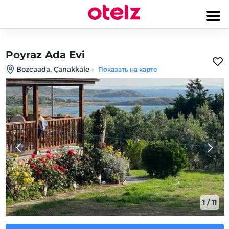
Poyraz Ada Evi
Bozcaada, Çanakkale
-
Показать на карте
1
/
11