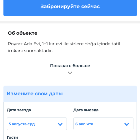
Забронируйте сейчас
Об объекте
Poyraz Ada Evi, 1+1 kır evi ile sizlere doğa içinde tatil
imkanı sunmaktadır.
Evde ısıtma, Wi-Fi, TV, uydu kanalları, banyo, duş, havlu
Показать больше
seti, mutfak ve mutfak gereçleri gibi olanaklar
mevcuttur.
Расположение
Измените свои даты
Çanakkale Bozcaada'da konumlanmaktadır.
Пляж
Дата заезда
Дата выезда
Plaja 150 metre mesafededir.
5 августа срд
6 авг. чтв
Гости