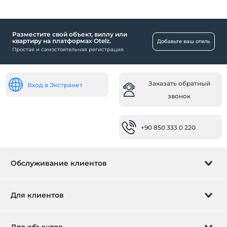
Нажмите, чтобы увидеть специальные
примечания.
Разместите свой объект, виллу или
Еда и напитки
квартиру на платформах Otelz.
Добавьте ваш отель
Простая и самостоятельная регистрация
Площадка для барбекю
Общественные места
Заказать обратный
Вход в Экстранет
Сад
звонок
Номера
Семейные комнаты
+90 850 333 0 220
Здоровье
Легкий доступ к больнице (15 минут)
Обслуживание клиентов
Другое
Камин
Управление бронированием
Для клиентов
Особенности
Заказать обратный звонок
Подарочная карта
Романтика / Медовый месяц