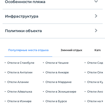
Особенности пляжа
Инфраструктура
До пляжа
150 метров
Песчано-галечный пляж
Политики объекта
Интернет
Зарегистрироваться
Бесплатно Wi-fi
Через 13:00
Популярные места отдыха
Зимний отдых
Катег
Общие зоны и все комнаты
Время выезда
До 11:00
Отели в Стамбуле
Отели в Чешме
Отели Сид
Домашние животные
Домашние животные не допускаются
Отели в Анталии
Отели в Анкаре
Отели Олю
Курение
Номера для некурящих
Отели Алании
Отели в Мардине
Отели в Ку
Автостоянка
Дети
С детей младше 2 плата не взимается.
Бесплатно Частная парковка
Отели Айвалыка
Отели в Эскишехире
Отели Ама
Плата за 1 ребенка (детей) в возрасте до 6 на номер не
Парковка (на территории)
взимается.
Отели в Измире
Отели в Бурсе
Отели на К