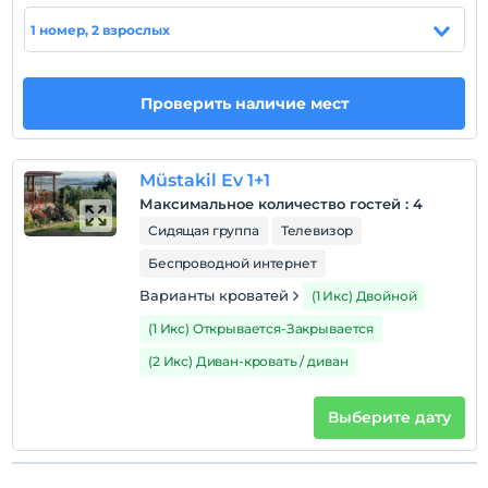
Показать на
1 номер, 2 взрослых
карте
Политики объекта
Проверить наличие мест
Зарегистрироваться
Через 13:00
Müstakil Ev 1+1
Время выезда
Максимальное количество гостей
:
4
До 11:00
Сидящая группа
Телевизор
Домашние животные
Беспроводной интернет
Домашние животные не допускаются
Варианты кроватей
(1 Икс) Двойной
Курение
Номера для некурящих
(1 Икс) Открывается-Закрывается
Дети
(2 Икс) Диван-кровать / диван
С детей младше 2 плата не взимается.
Плата за 1 ребенка (детей) в возрасте до 6 на номер
Выберите дату
не взимается.