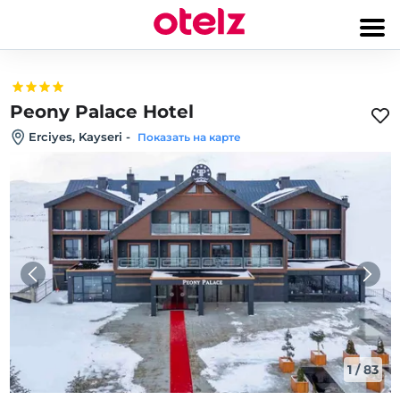
Peony Palace Hotel
Erciyes, Kayseri
-
Показать на карте
1
/
83