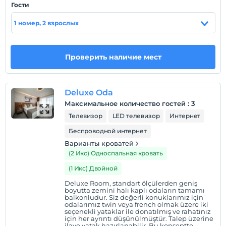
Гости
Показать на
1 номер, 2 взрослых
карте
Политики объекта
Проверить наличие мест
Зарегистрироваться
Через 14:00
Deluxe Oda
Время выезда
Максимальное количество гостей
:
3
До 12:00
Телевизор
LED телевизор
Интернет
Домашние животные
Беспроводной интернет
Домашние животные не допускаются
Варианты кроватей
Курение
(2 Икс) Односпальная кровать
Есть места для курения
(1 Икс) Двойной
Дети
Deluxe Room, standart ölçülerden geniş
С детей младше 2 плата не взимается.
boyutta zemini halı kaplı odaların tamamı
balkonludur. Siz değerli konuklarımız için
В учреждении нет политики «Бесплатно для детей».
odalarımız twin veya french olmak üzere iki
seçenekli yataklar ile donatılmış ve rahatınız
Действительные кредитные карты
için her ayrıntı düşünülmüştür. Talep üzerine
ilave yatak hazırlanabilir. Bu konseptte