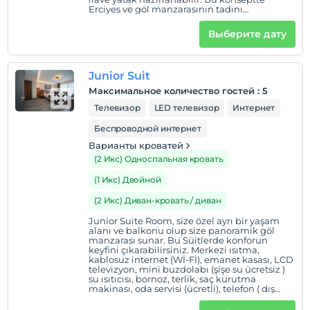
Erciyes ve göl manzarasının tadını
çıkarabilirsiniz. Merkezi ısıtma, kablosuz
internet (Wİ-Fİ), emanet kasası, LCD
Выберите дату
televizyon, mini buzdolabı (şişe su ücretsiz )
su ısıtıcısı, bornoz, terlik, saç kurutma
makinası, oda servisi (ücretli), telefon ( dış
kullanımlar için ücretli), günlük kat hizmeti
Junior Suit
gibi olanaklar mevcuttur. Ayrıca sizin için
özenle hazırlanmış bir ikram seti de odanızda
Максимальное количество гостей
:
5
sizi bekliyor olacak! 28 m² Tek kişilik veya çift
kişilik yatak 2+1 veya 3 kişilik konaklama
Телевизор
LED телевизор
Интернет
Беспроводной интернет
Варианты кроватей
(2 Икс) Односпальная кровать
(1 Икс) Двойной
(2 Икс) Диван-кровать / диван
Junior Suite Room, size özel ayrı bir yaşam
alanı ve balkonu olup size panoramik göl
manzarası sunar. Bu Süitlerde konforun
keyfini çıkarabilirsiniz. Merkezi ısıtma,
kablosuz internet (Wİ-Fİ), emanet kasası, LCD
televizyon, mini buzdolabı (şişe su ücretsiz )
su ısıtıcısı, bornoz, terlik, saç kurutma
makinası, oda servisi (ücretli), telefon ( dış
kullanımlar için ücretli), günlük kat hizmeti
gibi olanaklar mevcuttur. Ayrıca sizin için