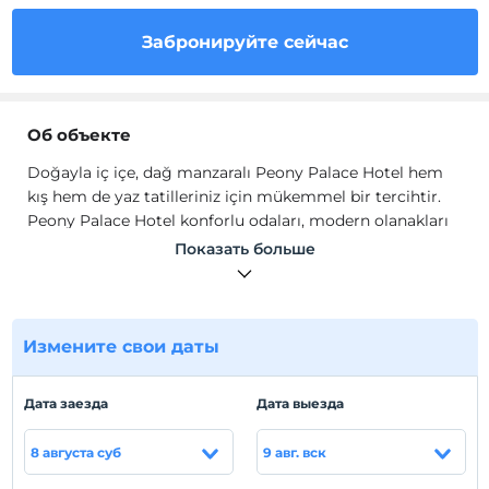
Забронируйте сейчас
Об объекте
Doğayla iç içe, dağ manzaralı Peony Palace Hotel hem
kış hem de yaz tatilleriniz için mükemmel bir tercihtir.
Peony Palace Hotel konforlu odaları, modern olanakları
ve sıcak atmosferiyle ziyaretçilerine unutulmaz bir
Показать больше
deneyim sunmaktadır.
Odalarda emanet kasası, gardırop, ısıtma, kanepe,
yangın alarmı, TV, telefon, internet, saç kurutma
makinesi, ücretsiz banyo malzemesi, havlu seti, elektrikli
Измените свои даты
su ısıtıcısı, çay/kahve seti ve mini buzdolabı mevcuttur.
Расположение
Дата заезда
Дата выезда
Kayseri Erciyes'te hizmet vermektedir.
8 августа суб
9 авг. вск