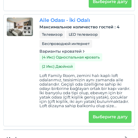
Выберите дату
özenle hazırlanmış bir ikram seti de odanızda
sizi bekliyor olacak! 56 m² 2 tek kişilik veya 1
çift kişilik yatak 2+2 veya 4 kişilik konaklama
sağlar
Aile Odası - İki Odalı
Максимальное количество гостей
:
4
Телевизор
LED телевизор
Беспроводной интернет
Варианты кроватей
(4 Икс) Односпальная кровать
(2 Икс) Двойной
Loft Family Room, zemini halı kaplı loft
odalarımız, tesisimizin aynı zamanda aile
odalarıdır. Geçişli oda özelliğine sahip iki
odayı birbirine bağlayan ortak bir kapı vardır.
İki banyolu oda tipi olup, ebeveyn için bir
yatak odası (çift kişilik geniş yatak), çocuklar
için (çift kişilik, iki ayrı yatak) bulunmaktadır.
Loft dizayna sahip balkonlu olup size
panoramik Erciyes manzarası sunar. Merkezi
ısıtma, kablosuz internet (Wİ-Fİ), emanet
Выберите дату
kasası, LCD televizyon, mini buzdolabı (şişe
su ücretsiz ) su ısıtıcısı, bornoz, terlik, saç
kurutma makinası, oda servisi (ücretli),
telefon ( dış kullanımlar için ücretli), günlük
kat hizmeti gibi olanaklar mevcuttur. Ayrıca