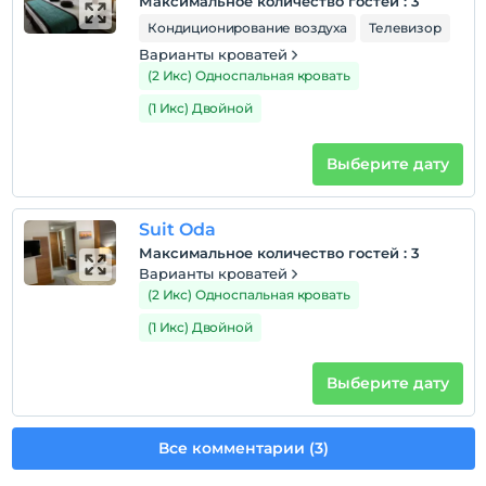
Максимальное количество гостей
:
3
Время выезда
Кондиционирование воздуха
Телевизор
До 12:00
Варианты кроватей
Домашние животные
(2 Икс) Односпальная кровать
Домашние животные не допускаются
(1 Икс) Двойной
Курение
номера для некурящих
Выберите дату
Дети
С детей младше 2 плата не взимается.
Suit Oda
Плата за 1 ребенка (детей) в возрасте до 6 на номер
Максимальное количество гостей
:
3
не взимается.
Варианты кроватей
(2 Икс) Односпальная кровать
(1 Икс) Двойной
Выберите дату
Все комментарии (3)