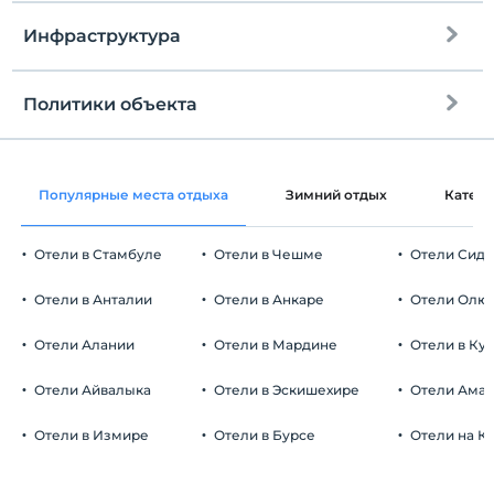
Инфраструктура
Политики объекта
Интернет
Зарегистрироваться
Бесплатно Wi-fi
Через 14:00
Популярные места отдыха
Зимний отдых
Катег
Общие зоны и все комнаты
Время выезда
До 12:00
Отели в Стамбуле
Отели в Чешме
Отели Сид
Домашние животные
Домашние животные не допускаются
Отели в Анталии
Отели в Анкаре
Отели Олю
Курение
номера для некурящих
Отели Алании
Отели в Мардине
Отели в Ку
Автостоянка
Дети
С детей младше 2 плата не взимается.
Бесплатно Частная парковка
Отели Айвалыка
Отели в Эскишехире
Отели Ама
Плата за 1 ребенка (детей) в возрасте до 6 на номер не
Парковка (вне объекта)
взимается.
Отели в Измире
Отели в Бурсе
Отели на К