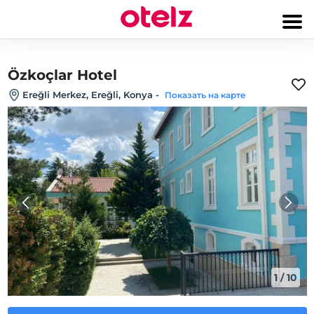
Özkoçlar Hotel
Ereğli Merkez, Ereğli, Konya
-
Показать на карте
1
/
10