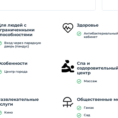
Для людей с
Здоровье
ограниченными
Антибактериальны
способностями
кабинет
Вход через парадную
дверь (пандус)
Особенности
Спа и
оздоровительны
Центр города
центр
Массаж
Развлекательные
Общественные м
слуги
Гамак
Кино
Сад