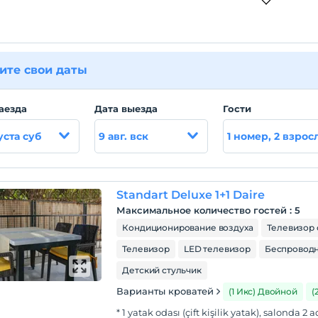
ите свои даты
аезда
Дата выезда
Гости
уста суб
9 авг. вск
1 номер, 2 взрос
Standart Deluxe 1+1 Daire
Максимальное количество гостей
:
5
Кондиционирование воздуха
Телевизор 
Телевизор
LED телевизор
Беспроводн
Детский стульчик
Варианты кроватей
(1 Икс) Двойной
(
* 1 yatak odası (çift kişilik yatak), salonda 