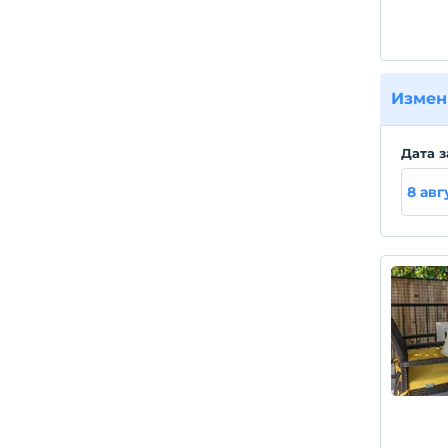
Измен
Дата з
8 авг