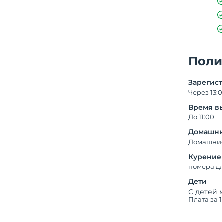
Поли
Зарегис
Через 13:
Время в
До 11:00
Домашни
Домашние
Курение
номера д
Дети
С детей 
Плата за 