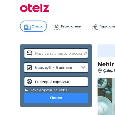
Отели
Терм. отели
Горн. от
Nehir
-
8 авг. суб
9 авг. вск
Çalış,
Ночей проживания: 1
Поиск