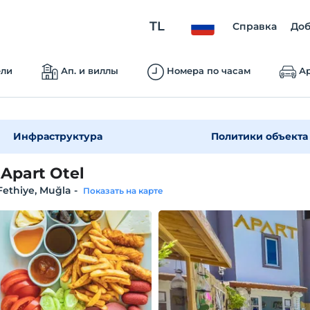
TL
Справка
Доб
ели
Ап. и виллы
Номера по часам
Ар
Инфраструктура
Политики объекта
 Apart Otel
 Fethiye, Muğla
-
Показать на карте