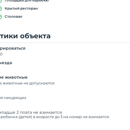
Площадка для барбекю
Крытый ресторан
Столовая
тики объекта
трироваться
00
ыезда
е животные
 животные не допускаются
ля некурящих
младше 2 плата не взимается.
1 ребенка (детей) в возрасте до 3 на номер не взимается.