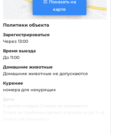
Показать на
карте
Политики объекта
Зарегистрироваться
Через 13:00
Время выезда
До 11:00
Домашние животные
Домашние животные не допускаются
Курение
номера для некурящих
Дети
С детей младше 2 плата не взимается.
Плата за 1 ребенка (детей) в возрасте до 3 на
номер не взимается.