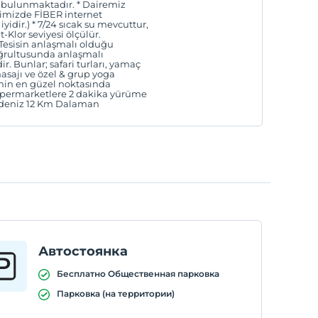
k bulunmaktadır. * Dairemiz
isimizde FİBER internet
yidir.) * 7/24 sıcak su mevcuttur,
-Klor seviyesi ölçülür.
*Tesisin anlaşmalı olduğu
doğrultusunda anlaşmalı
. Bunlar; safari turları, yamaç
masajı ve özel & grup yoga
ye'nin en güzel noktasında
Süpermarketlere 2 dakika yürüme
üdeniz 12 Km Dalaman
Автостоянка
Бесплатно Общественная парковка
Парковка (на территории)