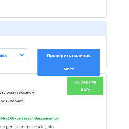
лых
Проверить наличие
мест
Выберите
дату
с плоским экраном
ой интернет
2 Икс) Открывается-Закрывается
2 adet geniş kanepe ve 4 kişinin