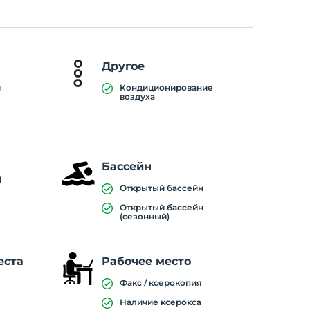
Другое
й
Кондиционирование
воздуха
Бассейн
й
Открытый бассейн
Открытый бассейн
(сезонный)
еста
Рабочее место
Факс / ксерокопия
Наличие ксерокса