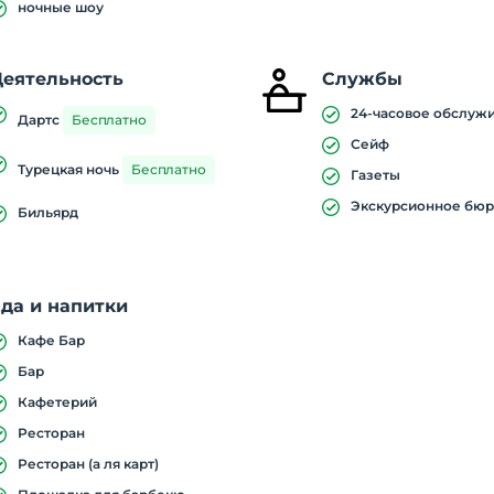
ночные шоу
Деятельность
Службы
24-часовое обслуж
Дартс
Бесплатно
Сейф
Турецкая ночь
Бесплатно
Газеты
Экскурсионное бю
Бильярд
да и напитки
Кафе Бар
Бар
Кафетерий
Ресторан
Ресторан (а ля карт)