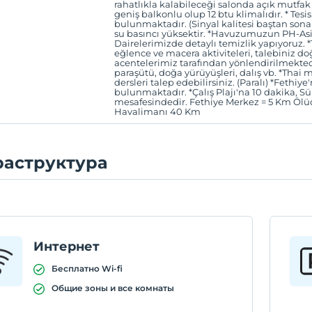
rahatlıkla kalabileceği salonda açık mutfa
geniş balkonlu olup 12 btu klimalıdır. * Tes
bulunmaktadır. (Sinyal kalitesi baştan sona i
su basıncı yüksektir. ​ *Havuzumuzun PH-Asit
Dairelerimizde detaylı temizlik yapıyoruz. 
eğlence ve macera aktiviteleri, talebiniz 
acentelerimiz tarafından yönlendirilmektedir
paraşütü, doğa yürüyüşleri, dalış vb. *Thai 
dersleri talep edebilirsiniz. (Paralı) *Fethi
bulunmaktadır. *Çalış Plajı'na 10 dakika, 
mesafesindedir. Fethiye Merkez = 5 Km Öl
Havalimanı 40 Km
аструктура
Интернет
Бесплатно Wi-fi
Общие зоны и все комнаты