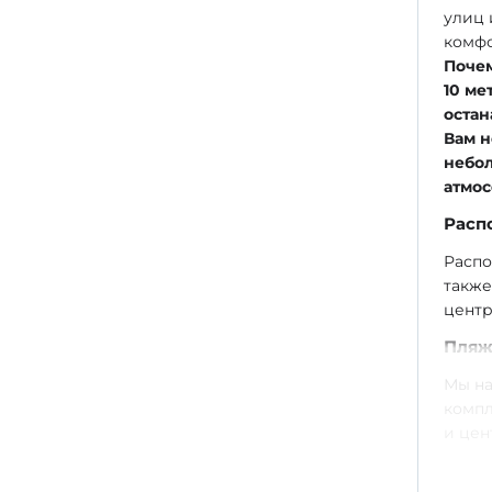
улиц 
комфо
Почем
10 ме
остан
Вам н
небол
атмо
Расп
Распо
также
центр
Пля
Мы на
компл
и цен