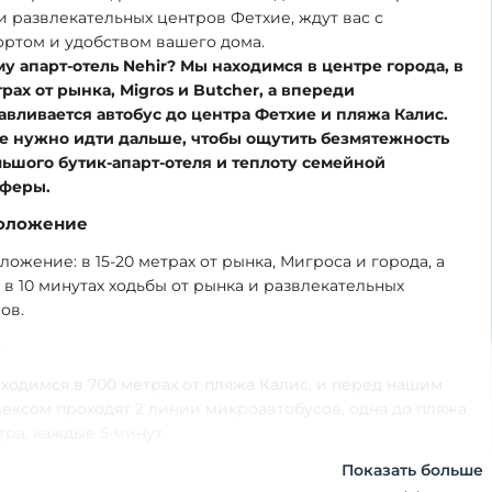
и развлекательных центров Фетхие, ждут вас с
ртом и удобством вашего дома.
у апарт-отель Nehir? Мы находимся в центре города, в
трах от рынка, Migros и Butcher, а впереди
авливается автобус до центра Фетхие и пляжа Калис.
е нужно идти дальше, чтобы ощутить безмятежность
ьшого бутик-апарт-отеля и теплоту семейной
сферы.
оложение
ложение: в 15-20 метрах от рынка, Мигроса и города, а
 в 10 минутах ходьбы от рынка и развлекательных
ов.
ж
ходимся в 700 метрах от пляжа Калис, и перед нашим
ексом проходят 2 линии микроавтобусов, одна до пляжа
тра, каждые 5 минут.
Показать больше